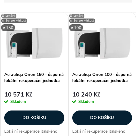
a
Nejlevnější
V
🟨 Lokální
🟨 Lokální
Nejdražší
💧 Senzor vlhkosti
💧 Senzor vlhkosti
z
⌀ 150
⌀ 100
ý
Nejprodávanější
e
p
Abecedně
n
i
í
Aerauliqa Orion 150 - úsporná
Aerauliqa Orion 100 - úsporná
s
lokální rekuperační jednotka
lokální rekuperační jednotka
p
p
10 571 Kč
10 240 Kč
r
Skladem
Skladem
r
o
DO KOŠÍKU
DO KOŠÍKU
o
d
Lokální rekuperace italského
Lokální rekuperace italského