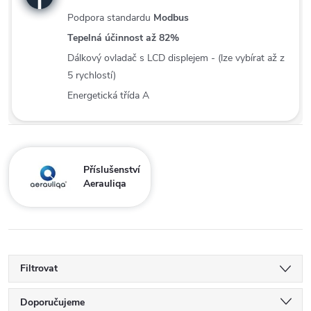
Podpora standardu
Modbus
Tepelná účinnost až 82%
Dálkový ovladač s LCD displejem - (lze vybírat až z
5 rychlostí)
Energetická třída A
Příslušenství
Aerauliqa
Filtrovat
Ř
Doporučujeme