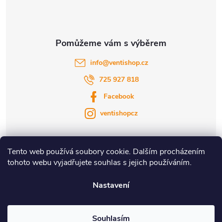
info
@
ventishop.cz
725 927 818
Facebook
ventishopcz
Tento web používá soubory cookie. Dalším procházením
tohoto webu vyjadřujete souhlas s jejich používáním.
|
|
Nastavení
Copyright 2026
Ventishop.cz
. Všechna práva vyhrazena.
Souhlasím