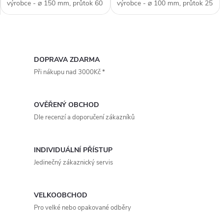
d
výrobce - ⌀ 150 mm, průtok 60
výrobce - ⌀ 100 mm, průtok 25
u
m3/h, nízká spotřeba energie,
m3/h, nízká spotřeba energie,
u
dálkový ovladač (součástí
dálkový ovladač (součástí
balení), oběžné kolo typ
balení), oběžné kolo typ
k
O
"Winglet", síťka proti hmyzu,...
"Winglet", síťka proti hmyzu,...
k
v
DOPRAVA ZDARMA
t
Při nákupu nad 3000Kč *
t
l
ů
á
ů
OVĚŘENÝ OBCHOD
d
Dle recenzí a doporučení zákazníků
a
INDIVIDUÁLNÍ PŘÍSTUP
c
Jedinečný zákaznický servis
í
p
VELKOOBCHOD
Pro velké nebo opakované odběry