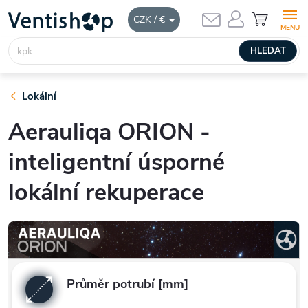
Přejít
NÁKUPNÍ
CZK / €
KOŠÍK
na
obsah
HLEDAT
Lokální
Aerauliqa ORION -
inteligentní úsporné
lokální rekuperace
Průměr potrubí [mm]