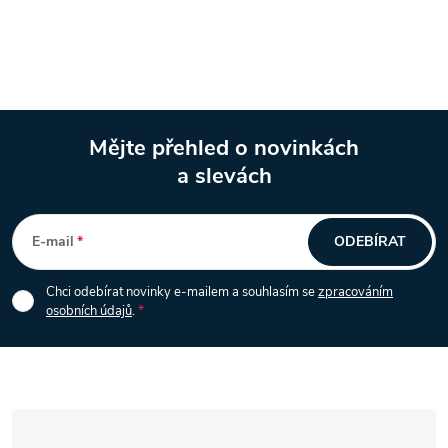
r
v
k
y
Mějte přehled o novinkách
v
a slevách
Z
ý
á
p
E-mail
ODEBÍRAT
i
p
Chci odebírat novinky e-mailem a souhlasím se
zpracováním
s
osobních údajů
.
a
u
t
í