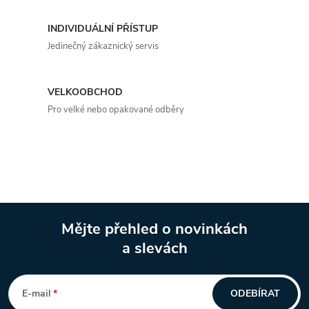
a
INDIVIDUÁLNÍ PŘÍSTUP
c
Jedinečný zákaznický servis
í
p
VELKOOBCHOD
Pro velké nebo opakované odběry
r
v
k
y
Mějte přehled o novinkách
v
a slevách
Z
ý
á
p
E-mail
ODEBÍRAT