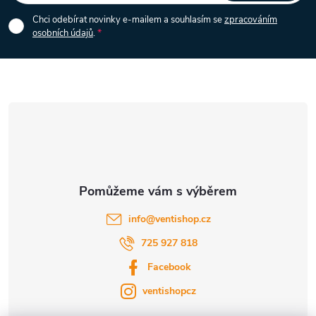
i
p
Chci odebírat novinky e-mailem a souhlasím se
zpracováním
s
osobních údajů
.
a
u
t
í
info
@
ventishop.cz
725 927 818
Facebook
ventishopcz