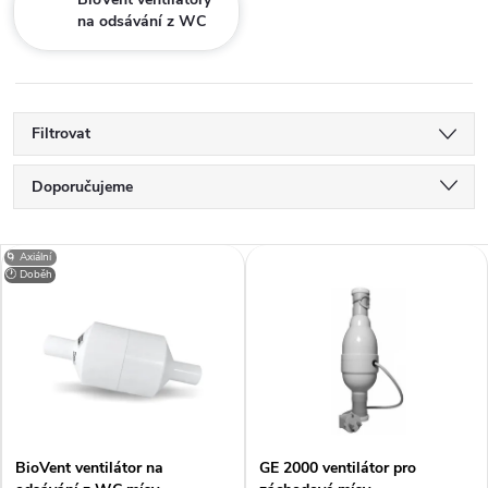
na odsávání z WC
mísy
Filtrovat
Ř
Doporučujeme
a
Nejlevnější
V
🌀 Axiální
Nejdražší
🕐 Doběh
z
ý
Nejprodávanější
e
p
Abecedně
n
i
í
BioVent ventilátor na
GE 2000 ventilátor pro
s