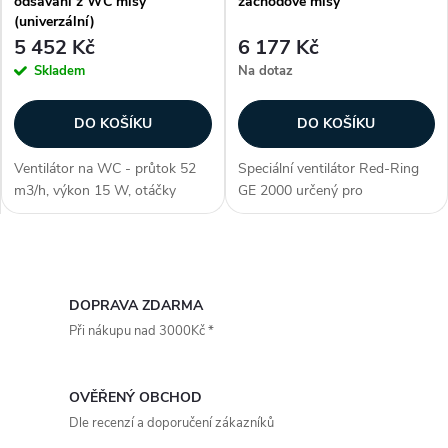
odsávání z WC mísy
záchodové mísy
p
(univerzální)
p
5 452 Kč
6 177 Kč
r
Skladem
Na dotaz
r
o
DO KOŠÍKU
DO KOŠÍKU
o
d
Ventilátor na WC - průtok 52
Speciální ventilátor Red-Ring
d
m3/h, výkon 15 W, otáčky
GE 2000 určený pro
u
2400/min, hlučnost 19 db(A),
odvětrávání zápachu přímo ze
u
AC motor, krytí IP X4,
záchodové mísy. GE 2000 je
konstrukce axiální, časový
vhodný například pro závěsné
k
O
doběh (5 min), univerzální - i
systémy Geberit a záchodové
k
pro systémy...
mísy bez...
v
DOPRAVA ZDARMA
t
Při nákupu nad 3000Kč *
t
l
ů
á
ů
OVĚŘENÝ OBCHOD
d
Dle recenzí a doporučení zákazníků