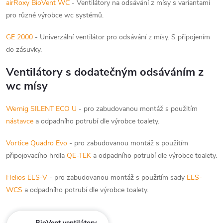
airRoxy BioVent WC
- Ventilátory na odsávání z mísy s variantami
pro různé výrobce wc systémů.
GE 2000
- Univerzální ventilátor pro odsávání z mísy. S připojením
do zásuvky.
Ventilátory s dodatečným odsáváním z
wc mísy
Wernig SILENT ECO U
- pro zabudovanou montáž s použitím
nástavce
a odpadního potrubí dle výrobce toalety.
Vortice Quadro Evo
- pro zabudovanou montáž s použitím
připojovacího hrdla
QE-TEK
a odpadního potrubí dle výrobce toalety.
Helios ELS-V
- pro zabudovanou montáž s použitím sady
ELS-
WCS
a odpadního potrubí dle výrobce toalety.
BioVent ventilátory