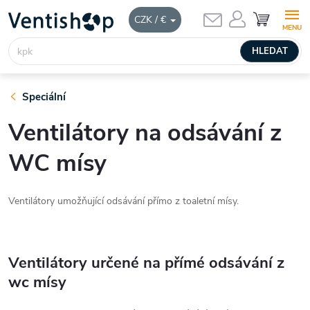
Přejít
NÁKUPNÍ
CZK / €
KOŠÍK
na
obsah
HLEDAT
Speciální
Ventilátory na odsávání z
WC mísy
Ventilátory umožňující odsávání přímo z toaletní mísy.
Ventilátory určené na přímé odsávání z
wc mísy