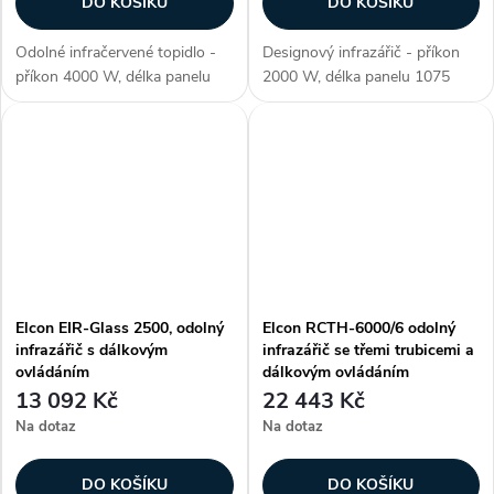
DO KOŠÍKU
DO KOŠÍKU
Odolné infračervené topidlo -
Designový infrazářič - příkon
příkon 4000 W, délka panelu
2000 W, délka panelu 1075
600 mm, voděodolné (krytí IP
mm, voděodolné (krytí IP 55),
67), ohřev plochy až 22 m2,
ohřev plochy až 12-20 m2,
materiál aluminium, 2. generace
materiál nerezová ocel, barva
lampy Golden IR (pokročilá -...
černá, moderní design, použití...
Elcon EIR-Glass 2500, odolný
Elcon RCTH-6000/6 odolný
infrazářič s dálkovým
infrazářič se třemi trubicemi a
ovládáním
dálkovým ovládáním
13 092 Kč
22 443 Kč
Na dotaz
Na dotaz
DO KOŠÍKU
DO KOŠÍKU