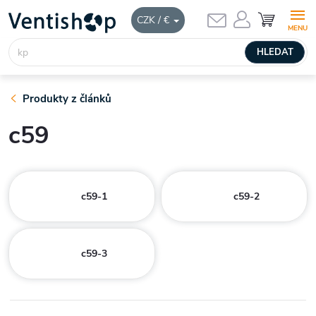
Přejít
NÁKUPNÍ
CZK / €
KOŠÍK
na
obsah
HLEDAT
Produkty z článků
c59
c59-1
c59-2
c59-3