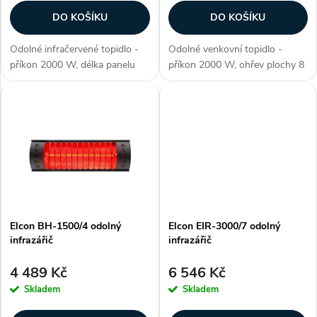
r
o
DO KOŠÍKU
DO KOŠÍKU
o
d
Odolné infračervené topidlo -
Odolné venkovní topidlo -
d
příkon 2000 W, délka panelu
příkon 2000 W, ohřev plochy 8
u
530 mm, voděodolné (krytí IP
- 12 m2, životnost lampy 7000
u
67), ohřev plochy až 12-20 m2,
hod., materiál hliník, barva
materiál aluminium, 2. generace
černá, voděodolnost o IP 67,
k
lampy Golden IR (pokročilá...
napětí 230 - 235 V, digitální...
k
t
t
ů
ů
Elcon BH-1500/4 odolný
Elcon EIR-3000/7 odolný
infrazářič
infrazářič
4 489 Kč
6 546 Kč
Skladem
Skladem