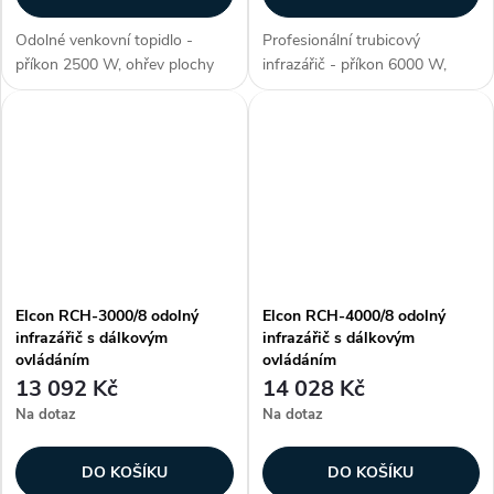
Odolné venkovní topidlo -
Profesionální trubicový
příkon 2500 W, ohřev plochy
infrazářič - příkon 6000 W,
10 - 15 m2, životnost lampy
délka panelu 650 mm,
7000 hod., materiál hliník, barva
voděodolné (krytí IP 67), ohřev
černá, voděodolnost o IP 67,
plochy až 15-35 m2, materiál
napětí 230 - 235 V, digitální...
aluminium, 3. generace lampy -
NIR (vysoce...
Elcon RCH-3000/8 odolný
Elcon RCH-4000/8 odolný
infrazářič s dálkovým
infrazářič s dálkovým
ovládáním
ovládáním
13 092 Kč
14 028 Kč
Na dotaz
Na dotaz
DO KOŠÍKU
DO KOŠÍKU