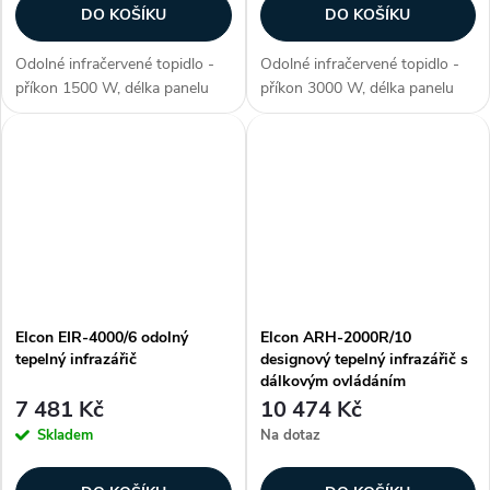
DO KOŠÍKU
DO KOŠÍKU
Odolné infračervené topidlo -
Odolné infračervené topidlo -
příkon 1500 W, délka panelu
příkon 3000 W, délka panelu
400 mm, voděodolné (krytí IP
780 mm, voděodolné (krytí IP
67), ohřev plochy až 10-16 m2,
67), ohřev plochy až 12-20 m2,
materiál aluminium, 3. generace
materiál aluminium, 2. generace
lampy - NIR (vysoce...
lampy Golden IR (pokročilá...
Elcon EIR-4000/6 odolný
Elcon ARH-2000R/10
tepelný infrazářič
designový tepelný infrazářič s
dálkovým ovládáním
7 481 Kč
10 474 Kč
Skladem
Na dotaz