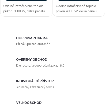
Odolné infračervené topidlo -
Odolné infračervené topidlo -
příkon 3000 W, délka panelu
příkon 4000 W, délka panelu
860 mm, voděodolné (krytí IP
860 mm, voděodolné (krytí IP
67), ohřev plochy až 15-30 m2,
67), ohřev plochy až 15-30 m2,
materiál aluminium, 3. generace
materiál aluminium, 3. generace
O
lampy - NIR (vysoce...
lampy - NIR (vysoce...
v
DOPRAVA ZDARMA
Při nákupu nad 3000Kč *
l
á
OVĚŘENÝ OBCHOD
d
Dle recenzí a doporučení zákazníků
a
INDIVIDUÁLNÍ PŘÍSTUP
c
Jedinečný zákaznický servis
í
VELKOOBCHOD