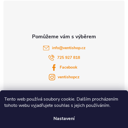
í
info
@
ventishop.cz
725 927 818
Facebook
ventishopcz
Tento web používá soubory cookie. Dalším procházením
tohoto webu vyjadřujete souhlas s jejich používáním.
|
|
Nastavení