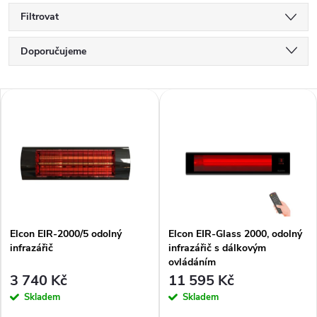
Filtrovat
Ř
Doporučujeme
a
Nejlevnější
V
Nejdražší
z
ý
Nejprodávanější
e
p
Abecedně
n
i
í
Elcon EIR-2000/5 odolný
Elcon EIR-Glass 2000, odolný
s
infrazářič
infrazářič s dálkovým
p
ovládáním
p
3 740 Kč
11 595 Kč
r
Skladem
Skladem