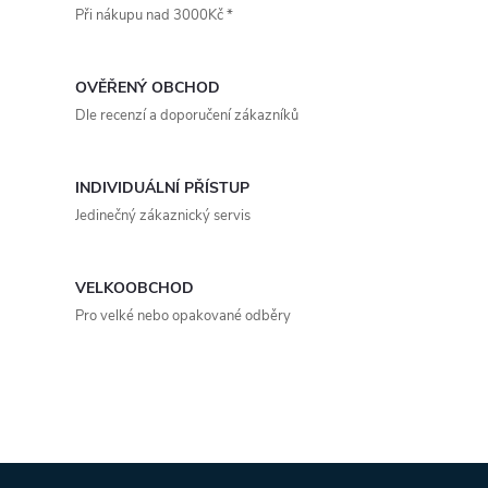
t
Při nákupu nad 3000Kč *
t
l
ů
á
ů
OVĚŘENÝ OBCHOD
d
Dle recenzí a doporučení zákazníků
a
INDIVIDUÁLNÍ PŘÍSTUP
c
Jedinečný zákaznický servis
í
p
VELKOOBCHOD
Pro velké nebo opakované odběry
r
v
k
y