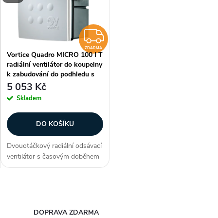
e
p
Abecedně
n
i
ZDARMA
í
ZDARMA
Vortice Quadro MICRO 100 I T
s
radiální ventilátor do koupelny
p
k zabudování do podhledu s
p
doběhem
5 053 Kč
r
Skladem
r
o
DO KOŠÍKU
o
d
Dvouotáčkový radiální odsávací
d
ventilátor s časovým doběhem
u
3 až 20 minut na zabudování
u
do zdi nebo stropu (podhledu)
vhodný pro odsávání menších a
k
O
středních místností v bytech,...
k
v
DOPRAVA ZDARMA