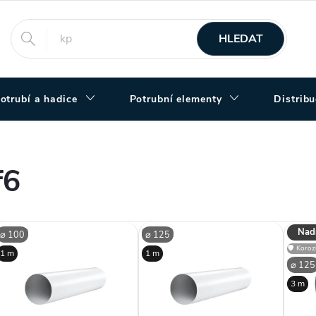
HLEDAT
otrubí a hadice
Potrubní elementy
Distrib
f6
V
Nad
⌀ 100
⌀ 125
🛡️ Koro
1 m
1 m
ý
⌀ 125
3 m
p