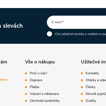
E-mail
a slevách
Chci odebírat novinky e-mailem a so
Vše o nákupu
Užitečné i
Proč u nás?
Kontakty
op.cz
Doprava
Otázky a odp
Platba
Články
Vrácení a reklamace
Slovník pojm
Obchodní podmínky
Značky