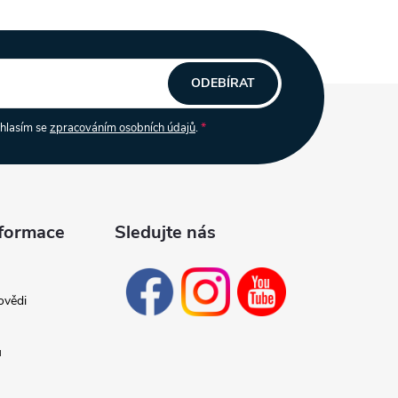
ODEBÍRAT
uhlasím se
zpracováním osobních údajů
.
nformace
Sledujte nás
ovědi
ů