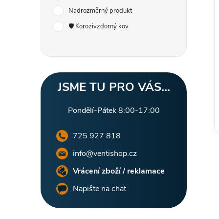
r
i
Nadrozměrný produkt
a
🛡️ Korozivzdorný kov
n
n
JSME TU PRO VÁS...
í
Pondělí-Pátek 8:00-17:00
p
725 927 818
a
info@ventishop.cz
n
Vrácení zboží / reklamace
Napište na chat
e
l