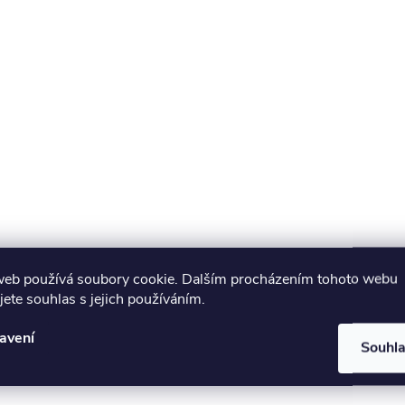
ý
p
s
u
web používá soubory cookie. Dalším procházením tohoto webu
jete souhlas s jejich používáním.
avení
Souhl