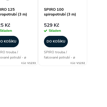
IRO 125
SPIRO 100
iropotrubí (3 m)
spiropotrubí (3 m)
5 Kč
529 Kč
Skladem
Skladem
O KOŠÍKU
DO KOŠÍKU
RO trouba /
SPIRO trouba /
cované potrubí - ⌀
falcované potrubí - ⌀
 mm (průměr),
100 mm (průměr),
Kód:
V1233
Kód:
V1232
dký povrch (nízké
hladký povrch (nízké
kové ztráty), silná
tlakové ztráty), silná
hanická odolnost,
mechanická odolnost,
ka 3 m, i pro delší
délka 3 m, i pro delší
sy, dlouhodobá
trasy, dlouhodobá
lnost ( -30 °C...
odolnost ( -30 °C...