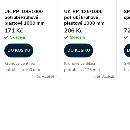
UK-PP-100/1000
UK-PP-125/1000
SP
potrubí kruhové
potrubí kruhové
sp
s
plastové 1000 mm
plastové 1000 mm
171 Kč
206 Kč
72
p
Skladem
Skladem
r
DO KOŠÍKU
DO KOŠÍKU
D
Kruhové ventilační
Kruhové ventilační
SPI
o
potrubí - ⌀ 100 mm
potrubí - ⌀ 125 mm
fal
(průměr), hladký povrch,
(průměr), hladký povrch,
125
Kód:
V11916
Kód:
V11918
d
jednoduchá + rychlá
jednoduchá + rychlá
hla
montáž, délka 1 m, lze
montáž, délka 1 m, lze
tla
u
zkrátit, teplotní odolnost
zkrátit, teplotní odolnost
mec
O
0 °C až +50 °C, umístění
0 °C až +50 °C, umístění
dél
k
(do koupelen, WC,...
(do koupelen, WC,...
tra
v
odo
t