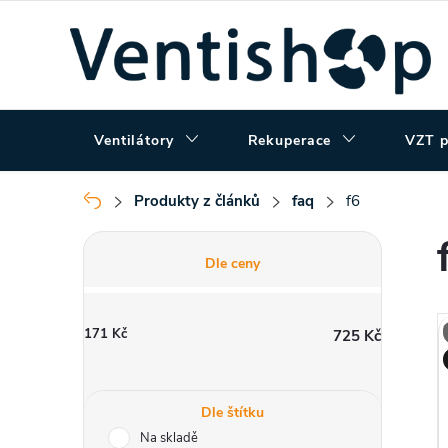
Přejít
na
obsah
Ventilátory
Rekuperace
VZT p
Produkty z článků
faq
f6
Domů
P
Dle ceny
o
171
Kč
725
Kč
s
t
Dle štítku
Na skladě