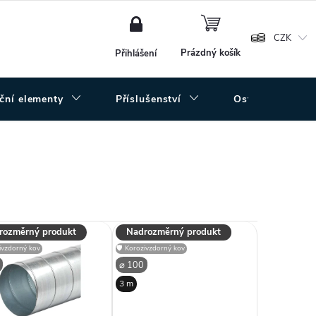
NÁKUPNÍ
KOŠÍK
CZK
Prázdný košík
Přihlášení
uční elementy
Příslušenství
Ostatní
rozměrný produkt
Nadrozměrný produkt
zivzdorný kov
🛡️ Korozivzdorný kov
⌀ 100
3 m