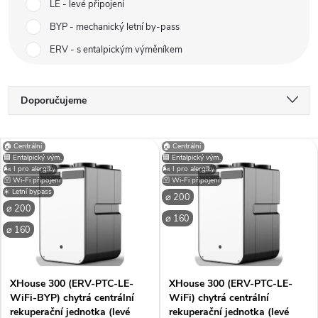
LE - levé připojení
BYP - mechanický letní by-pass
ERV - s entalpickým výměníkem
Ř
Doporučujeme
a
Nejlevnější
V
🏠 Centrální
🏠 Centrální
Nejdražší
🟦 Entalpický vým.
🟦 Entalpický vým.
z
🌬️ I pro alergiky
🌬️ I pro alergiky
ý
🛜 Wi-Fi připojení
🛜 Wi-Fi připojení
Nejprodávanější
☀️ Letní bypass
e
⌀ 200
⌀ 200
p
Abecedně
⌀ 160
⌀ 160
n
i
í
XHouse 300 (ERV-PTC-LE-
XHouse 300 (ERV-PTC-LE-
s
WiFi-BYP) chytrá centrální
WiFi) chytrá centrální
p
rekuperační jednotka (levé
rekuperační jednotka (levé