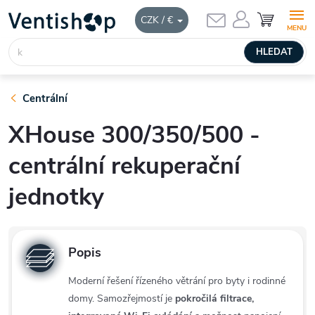
Přejít
NÁKUPNÍ
CZK / €
KOŠÍK
na
obsah
HLEDAT
Centrální
XHouse 300/350/500 -
centrální rekuperační
jednotky
Popis
Moderní řešení řízeného větrání pro byty i rodinné
domy. Samozřejmostí je
pokročilá filtrace,