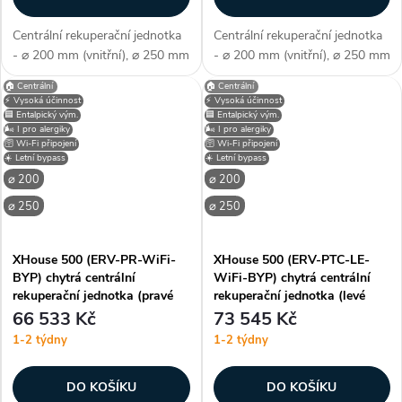
Centrální rekuperační jednotka
Centrální rekuperační jednotka
- ⌀ 200 mm (vnitřní), ⌀ 250 mm
- ⌀ 200 mm (vnitřní), ⌀ 250 mm
(vnější), HRV - protiproudý
(vnější), HRV - protiproudý
🏠 Centrální
🏠 Centrální
tepelný výměník, PTC
tepelný výměník, PTC
⚡ Vysoká účinnost
⚡ Vysoká účinnost
předehřev, levé připojení, WiFi -
předehřev, pravé připojení, WiFi
🟦 Entalpický vým.
🟦 Entalpický vým.
🌬️ I pro alergiky
🌬️ I pro alergiky
chytré bezdrátové ovládání,...
- chytré bezdrátové ovládání,...
🛜 Wi-Fi připojení
🛜 Wi-Fi připojení
☀️ Letní bypass
☀️ Letní bypass
⌀ 200
⌀ 200
⌀ 250
⌀ 250
XHouse 500 (ERV-PR-WiFi-
XHouse 500 (ERV-PTC-LE-
BYP) chytrá centrální
WiFi-BYP) chytrá centrální
rekuperační jednotka (pravé
rekuperační jednotka (levé
připojení)
připojení)
66 533 Kč
73 545 Kč
1-2 týdny
1-2 týdny
DO KOŠÍKU
DO KOŠÍKU