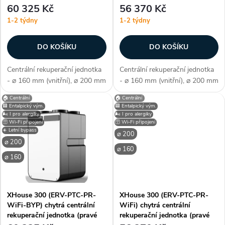
p
připojení)
připojení)
60 325 Kč
56 370 Kč
r
1-2 týdny
1-2 týdny
r
o
DO KOŠÍKU
DO KOŠÍKU
o
d
Centrální rekuperační jednotka
Centrální rekuperační jednotka
d
- ⌀ 160 mm (vnitřní), ⌀ 200 mm
- ⌀ 160 mm (vnitřní), ⌀ 200 mm
u
(vnější), ERV - entalpický
(vnější), ERV - entalpický
🏠 Centrální
🏠 Centrální
u
výměník (s obnovou tepla i
výměník (s obnovou tepla i
🟦 Entalpický vým.
🟦 Entalpický vým.
vlhkosti), PTC předehřev, levé
vlhkosti), PTC předehřev, levé
🌬️ I pro alergiky
🌬️ I pro alergiky
k
🛜 Wi-Fi připojení
🛜 Wi-Fi připojení
připojení, WiFi - chytré...
připojení, WiFi - chytré...
k
☀️ Letní bypass
⌀ 200
t
⌀ 200
⌀ 160
t
⌀ 160
ů
ů
XHouse 300 (ERV-PTC-PR-
XHouse 300 (ERV-PTC-PR-
WiFi-BYP) chytrá centrální
WiFi) chytrá centrální
rekuperační jednotka (pravé
rekuperační jednotka (pravé