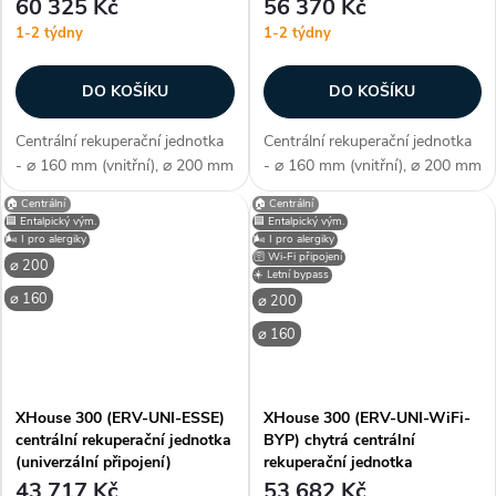
připojení)
připojení)
60 325 Kč
56 370 Kč
1-2 týdny
1-2 týdny
DO KOŠÍKU
DO KOŠÍKU
Centrální rekuperační jednotka
Centrální rekuperační jednotka
- ⌀ 160 mm (vnitřní), ⌀ 200 mm
- ⌀ 160 mm (vnitřní), ⌀ 200 mm
(vnější), ERV - entalpický
(vnější), ERV - entalpický
🏠 Centrální
🏠 Centrální
výměník (s obnovou tepla i
výměník (s obnovou tepla i
🟦 Entalpický vým.
🟦 Entalpický vým.
vlhkosti), PTC předehřev, pravé
vlhkosti), PTC předehřev, pravé
🌬️ I pro alergiky
🌬️ I pro alergiky
🛜 Wi-Fi připojení
připojení, WiFi - chytré...
připojení, WiFi - chytré...
⌀ 200
☀️ Letní bypass
⌀ 160
⌀ 200
⌀ 160
XHouse 300 (ERV-UNI-ESSE)
XHouse 300 (ERV-UNI-WiFi-
centrální rekuperační jednotka
BYP) chytrá centrální
(univerzální připojení)
rekuperační jednotka
(univerzální připojení)
43 717 Kč
53 682 Kč