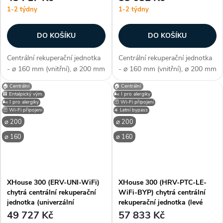
1-2 týdny
1-2 týdny
DO KOŠÍKU
DO KOŠÍKU
Centrální rekuperační jednotka
Centrální rekuperační jednotka
- ⌀ 160 mm (vnitřní), ⌀ 200 mm
- ⌀ 160 mm (vnitřní), ⌀ 200 mm
(vnější), ERV - entalpický
(vnější), ERV - entalpický
🏠 Centrální
🏠 Centrální
výměník (s obnovou tepla i
výměník (s obnovou tepla i
🟦 Entalpický vým.
🌬️ I pro alergiky
vlhkosti), připojení univerzální
vlhkosti), připojení univerzální
🌬️ I pro alergiky
🛜 Wi-Fi připojení
🛜 Wi-Fi připojení
☀️ Letní bypass
(nastavitelné), drátové...
(nastavitelné), WiFi -...
⌀ 200
⌀ 200
⌀ 160
⌀ 160
XHouse 300 (ERV-UNI-WiFi)
XHouse 300 (HRV-PTC-LE-
chytrá centrální rekuperační
WiFi-BYP) chytrá centrální
jednotka (univerzální
rekuperační jednotka (levé
připojení)
připojení)
49 727 Kč
57 833 Kč