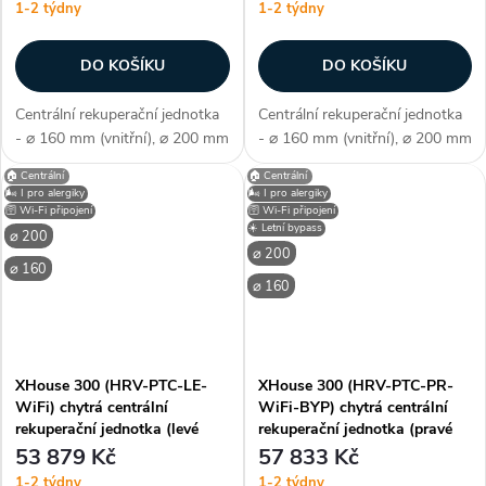
1-2 týdny
1-2 týdny
DO KOŠÍKU
DO KOŠÍKU
Centrální rekuperační jednotka
Centrální rekuperační jednotka
- ⌀ 160 mm (vnitřní), ⌀ 200 mm
- ⌀ 160 mm (vnitřní), ⌀ 200 mm
(vnější), ERV - entalpický
(vnější), HRV - protiproudý
🏠 Centrální
🏠 Centrální
výměník (s obnovou tepla i
tepelný výměník, PTC
🌬️ I pro alergiky
🌬️ I pro alergiky
vlhkosti), připojení univerzální
předehřev, levé připojení, WiFi -
🛜 Wi-Fi připojení
🛜 Wi-Fi připojení
☀️ Letní bypass
(nastavitelné), WiFi -...
chytré bezdrátové ovládání,...
⌀ 200
⌀ 200
⌀ 160
⌀ 160
XHouse 300 (HRV-PTC-LE-
XHouse 300 (HRV-PTC-PR-
WiFi) chytrá centrální
WiFi-BYP) chytrá centrální
rekuperační jednotka (levé
rekuperační jednotka (pravé
připojení)
připojení)
53 879 Kč
57 833 Kč
1-2 týdny
1-2 týdny