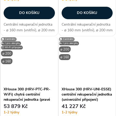
DO KOŠÍKU
DO KOŠÍKU
Centrální rekuperační jednotka
Centrální rekuperační jednotka
- ⌀ 160 mm (vnitřní), ⌀ 200 mm
- ⌀ 160 mm (vnitřní), ⌀ 200 mm
(vnější), HRV - protiproudý
(vnější), HRV - protiproudý
🏠 Centrální
🏠 Centrální
tepelný výměník, PTC
tepelný výměník, PTC
🌬️ I pro alergiky
🌬️ I pro alergiky
předehřev, levé připojení, WiFi -
předehřev, pravé připojení, WiFi
🛜 Wi-Fi připojení
⌀ 200
chytré bezdrátové ovládání,
- chytré bezdrátové ovládání,...
⌀ 200
⌀ 160
35...
⌀ 160
XHouse 300 (HRV-PTC-PR-
XHouse 300 (HRV-UNI-ESSE)
WiFi) chytrá centrální
centrální rekuperační jednotka
rekuperační jednotka (pravé
(univerzální připojení)
připojení)
53 879 Kč
41 227 Kč
1-2 týdny
1-2 týdny