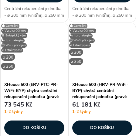
Centrální rekuperační jednotka
Centrální rekuperační jednotka
- ⌀ 200 mm (vnitřní), ⌀ 250 mm
- ⌀ 200 mm (vnitřní), ⌀ 250 mm
(vnější), ERV - entalpický
(vnější), ERV - entalpický
🏠 Centrální
🏠 Centrální
výměník (s obnovou tepla i
výměník (s obnovou tepla i
⚡ Vysoká účinnost
⚡ Vysoká účinnost
vlhkosti), pravé připojení, WiFi -
vlhkosti), PTC předehřev, levé
🟦 Entalpický vým.
🌬️ I pro alergiky
🌬️ I pro alergiky
🛜 Wi-Fi připojení
chytré bezdrátové...
připojení, WiFi - chytré...
🛜 Wi-Fi připojení
☀️ Letní bypass
☀️ Letní bypass
⌀ 200
⌀ 200
⌀ 250
⌀ 250
XHouse 500 (ERV-PTC-PR-
XHouse 500 (HRV-PR-WiFi-
WiFi-BYP) chytrá centrální
BYP) chytrá centrální
rekuperační jednotka (pravé
rekuperační jednotka (pravé
připojení)
připojení)
73 545 Kč
61 181 Kč
1-2 týdny
1-2 týdny
DO KOŠÍKU
DO KOŠÍKU