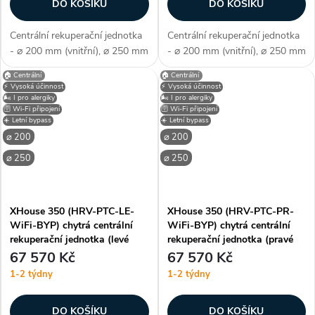
DO KOŠÍKU
DO KOŠÍKU
Centrální rekuperační jednotka
Centrální rekuperační jednotka
- ⌀ 200 mm (vnitřní), ⌀ 250 mm
- ⌀ 200 mm (vnitřní), ⌀ 250 mm
(vnější), ERV - entalpický
(vnější), HRV - protiproudý
🏠 Centrální
🏠 Centrální
výměník (s obnovou tepla i
tepelný výměník, pravé
⚡ Vysoká účinnost
⚡ Vysoká účinnost
vlhkosti), PTC předehřev, pravé
připojení, WiFi - chytré
🌬️ I pro alergiky
🌬️ I pro alergiky
🛜 Wi-Fi připojení
🛜 Wi-Fi připojení
připojení, WiFi - chytré...
bezdrátové ovládání,
☀️ Letní bypass
☀️ Letní bypass
mechanický letní...
⌀ 200
⌀ 200
⌀ 250
⌀ 250
XHouse 350 (HRV-PTC-LE-
XHouse 350 (HRV-PTC-PR-
WiFi-BYP) chytrá centrální
WiFi-BYP) chytrá centrální
rekuperační jednotka (levé
rekuperační jednotka (pravé
připojení)
připojení)
67 570 Kč
67 570 Kč
1-2 týdny
1-2 týdny
DO KOŠÍKU
DO KOŠÍKU