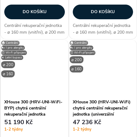
DO KOŠÍKU
DO KOŠÍKU
Centrální rekuperační jednotka
Centrální rekuperační jednotka
- ⌀ 160 mm (vnitřní), ⌀ 200 mm
- ⌀ 160 mm (vnitřní), ⌀ 200 mm
(vnější), HRV - protiproudý
(vnější), HRV - protiproudý
🏠 Centrální
🏠 Centrální
tepelný výměník, PTC
tepelný výměník, připojení
🌬️ I pro alergiky
🌬️ I pro alergiky
předehřev, pravé připojení, WiFi
univerzální (nastavitelné),
🛜 Wi-Fi připojení
🛜 Wi-Fi připojení
☀️ Letní bypass
- chytré bezdrátové ovládání,
drátové ovládání panelem, 35...
⌀ 200
⌀ 200
35...
⌀ 160
⌀ 160
XHouse 300 (HRV-UNI-WiFi-
XHouse 300 (HRV-UNI-WiFi)
BYP) chytrá centrální
chytrá centrální rekuperační
rekuperační jednotka
jednotka (univerzální
(univerzální připojení)
připojení)
51 190 Kč
47 236 Kč
1-2 týdny
1-2 týdny