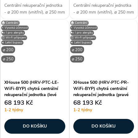
Centrální rekuperační jednotka
Centrální rekuperační jednotka
- ⌀ 200 mm (vnitřní), ⌀ 250 mm
- ⌀ 200 mm (vnitřní), ⌀ 250 mm
(vnější), ERV - entalpický
(vnější), HRV - protiproudý
🏠 Centrální
🏠 Centrální
výměník (s obnovou tepla i
tepelný výměník, pravé
⚡ Vysoká účinnost
⚡ Vysoká účinnost
vlhkosti), PTC předehřev, pravé
připojení, WiFi - chytré
🌬️ I pro alergiky
🌬️ I pro alergiky
🛜 Wi-Fi připojení
🛜 Wi-Fi připojení
připojení, WiFi - chytré...
bezdrátové ovládání,
☀️ Letní bypass
☀️ Letní bypass
mechanický letní...
⌀ 200
⌀ 200
⌀ 250
⌀ 250
XHouse 500 (HRV-PTC-LE-
XHouse 500 (HRV-PTC-PR-
WiFi-BYP) chytrá centrální
WiFi-BYP) chytrá centrální
rekuperační jednotka (levé
rekuperační jednotka (pravé
připojení)
připojení)
68 193 Kč
68 193 Kč
1-2 týdny
1-2 týdny
DO KOŠÍKU
DO KOŠÍKU