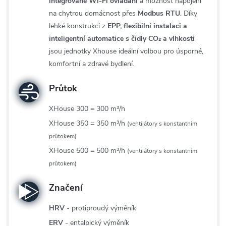
integrované Wi-Fi ovládání
a možnost napojení
na chytrou domácnost přes
Modbus RTU
. Díky
lehké konstrukci z
EPP, flexibilní instalaci a
inteligentní automatice s čidly CO₂ a vlhkosti
jsou jednotky Xhouse ideální volbou pro úsporné,
komfortní a zdravé bydlení.
Průtok
XHouse 300 = 300 m³/h
XHouse 350 = 350 m³/h
(ventilátory s konstantním
průtokem)
XHouse 500 = 500 m³/h
(ventilátory s konstantním
průtokem)
Značení
HRV
- protiproudý výměník
ERV
- entalpický výměník