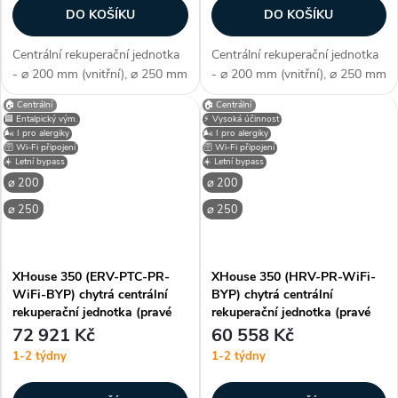
DO KOŠÍKU
DO KOŠÍKU
Centrální rekuperační jednotka
Centrální rekuperační jednotka
- ⌀ 200 mm (vnitřní), ⌀ 250 mm
- ⌀ 200 mm (vnitřní), ⌀ 250 mm
(vnější), ERV - entalpický
(vnější), ERV - entalpický
🏠 Centrální
🏠 Centrální
výměník (s obnovou tepla i
výměník (s obnovou tepla i
🟦 Entalpický vým.
⚡ Vysoká účinnost
vlhkosti), pravé připojení, WiFi -
vlhkosti), PTC předehřev, levé
🌬️ I pro alergiky
🌬️ I pro alergiky
🛜 Wi-Fi připojení
🛜 Wi-Fi připojení
chytré bezdrátové...
připojení, WiFi - chytré...
☀️ Letní bypass
☀️ Letní bypass
⌀ 200
⌀ 200
⌀ 250
⌀ 250
XHouse 350 (ERV-PTC-PR-
XHouse 350 (HRV-PR-WiFi-
WiFi-BYP) chytrá centrální
BYP) chytrá centrální
rekuperační jednotka (pravé
rekuperační jednotka (pravé
připojení)
připojení)
72 921 Kč
60 558 Kč
1-2 týdny
1-2 týdny