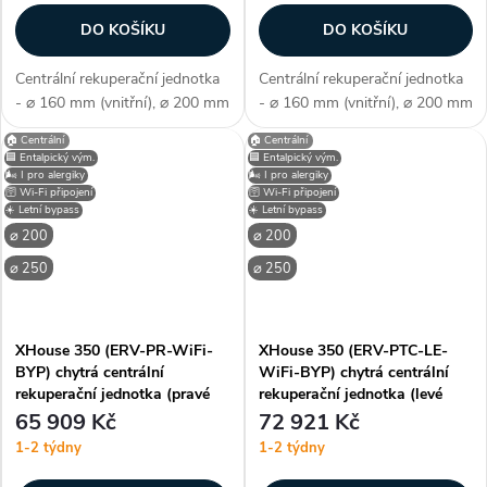
DO KOŠÍKU
DO KOŠÍKU
Centrální rekuperační jednotka
Centrální rekuperační jednotka
- ⌀ 160 mm (vnitřní), ⌀ 200 mm
- ⌀ 160 mm (vnitřní), ⌀ 200 mm
(vnější), HRV - protiproudý
(vnější), HRV - protiproudý
🏠 Centrální
🏠 Centrální
tepelný výměník, připojení
tepelný výměník, připojení
🟦 Entalpický vým.
🟦 Entalpický vým.
univerzální (nastavitelné), WiFi
univerzální (nastavitelné), WiFi
🌬️ I pro alergiky
🌬️ I pro alergiky
🛜 Wi-Fi připojení
🛜 Wi-Fi připojení
- chytré bezdrátové...
- chytré bezdrátové...
☀️ Letní bypass
☀️ Letní bypass
⌀ 200
⌀ 200
⌀ 250
⌀ 250
XHouse 350 (ERV-PR-WiFi-
XHouse 350 (ERV-PTC-LE-
BYP) chytrá centrální
WiFi-BYP) chytrá centrální
rekuperační jednotka (pravé
rekuperační jednotka (levé
připojení)
připojení)
65 909 Kč
72 921 Kč
1-2 týdny
1-2 týdny