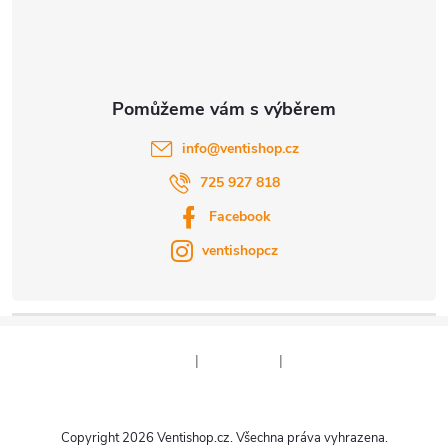
í
info
@
ventishop.cz
725 927 818
Facebook
ventishopcz
|
|
Copyright 2026
Ventishop.cz
. Všechna práva vyhrazena.