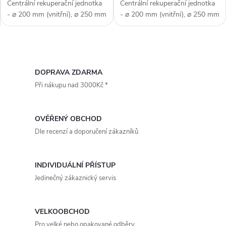
Centrální rekuperační jednotka
Centrální rekuperační jednotka
- ⌀ 200 mm (vnitřní), ⌀ 250 mm
- ⌀ 200 mm (vnitřní), ⌀ 250 mm
(vnější), HRV - protiproudý
(vnější), HRV - protiproudý
tepelný výměník, PTC
tepelný výměník, PTC
předehřev, levé připojení, WiFi -
předehřev, pravé připojení, WiFi
O
chytré bezdrátové ovládání,...
- chytré bezdrátové ovládání,...
v
DOPRAVA ZDARMA
Při nákupu nad 3000Kč *
l
á
OVĚŘENÝ OBCHOD
d
Dle recenzí a doporučení zákazníků
a
INDIVIDUÁLNÍ PŘÍSTUP
c
Jedinečný zákaznický servis
í
p
VELKOOBCHOD
Pro velké nebo opakované odběry