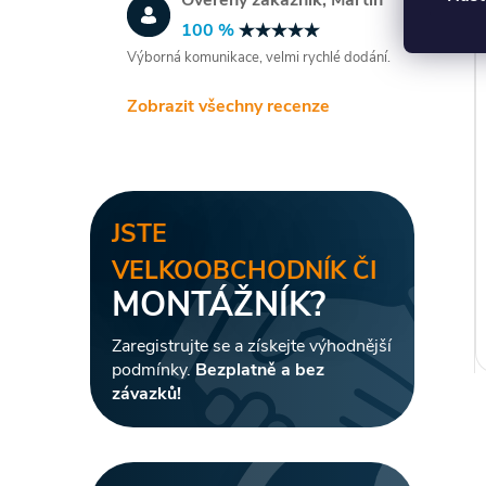
100 %
Výborná komunikace, velmi rychlé dodání.
Zobrazit všechny recenze
JSTE
VELKOOBCHODNÍK ČI
MONTÁŽNÍK?
Zaregistrujte se a získejte výhodnější
podmínky.
Bezplatně a bez
závazků!