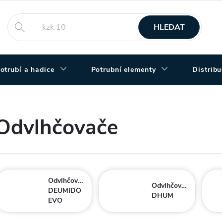
HLEDAT
otrubí a hadice
Potrubní elementy
Distrib
Odvlhčovače
Odvlhčovače
Odvlhčovače
DEUMIDO
DHUM
EVO