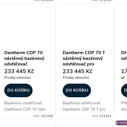
Kód:
V21256
Kód:
V21259
d
vniřních bazénových
strojovny) Vám zajistí
vni
prostoreh. Dopřeje Vám
ideální klima ve vniřních
pro
u
tak dokonalý požitek z
bazénových prostoreh.
tak
koupání a
Dopřeje Vám tak
kou
k
relaxace. Kromě
dokonalý požitek z...
rel
exkluzivního...
exk
t
Dantherm CDP 70
Dantherm CDP 70 T
DH
nástěnný bazénový
nástěnný bazénový
od
ů
odvhlčovač
odvhlčovač pro
montáž do strojovny
233 445 Kč
233 445 Kč
17
Prodej ukončen
Prodej ukončen
DO KOŠÍKU
DO KOŠÍKU
D
Bazénový odvlhčovač
Bazénový odvlhčovač
Pří
Dantherm CDP 70 Vám
Dantherm CDP 70 T pro
dom
zajistí ideální klima ve
montáž za zeď (do
vys
Kód:
V21258
Kód:
V21261
vniřních bazénových
strojovny) Vám zajistí
vlh
💎 Ověř