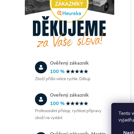
Ověřený zákazník
100 %
Zboží přišlo velice rychle. Děkuji
Oveřený zákazník
100 %
Profesionální přístup, rychlost přípravy
Tento 
zboží na vydání.
vyjadřu
Nast
Ověřený zákazník, Martin