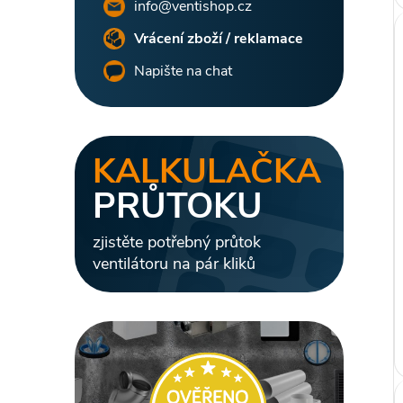
l
info@ventishop.cz
Vrácení zboží / reklamace
Napište na chat
KALKULAČKA
PRŮTOKU
zjistěte potřebný průtok
ventilátoru na pár kliků