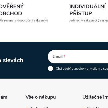
y
OVĚŘENÝ
INDIVIDUÁLNÍ
v
OBCHOD
PŘÍSTUP
ý
le recenzí a doporučení zákazníků
Jedinečný zákaznický servi
p
s
u
E-mail
a slevách
Chci odebírat novinky e-mailem a so
Vše o nákupu
Užitečné i