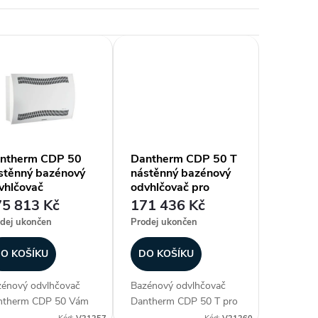
ntherm CDP 50
Dantherm CDP 50 T
stěnný bazénový
nástěnný bazénový
vhlčovač
odvhlčovač pro
montáž do strojovny
5 813 Kč
171 436 Kč
dej ukončen
Prodej ukončen
O KOŠÍKU
DO KOŠÍKU
énový odvlhčovač
Bazénový odvlhčovač
ntherm CDP 50 Vám
Dantherm CDP 50 T pro
istí ideální klima ve
montáž za zeď (do