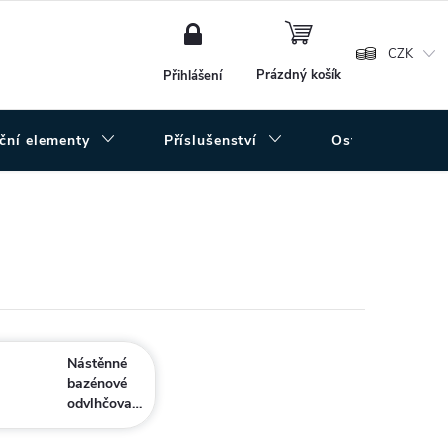
NÁKUPNÍ
KOŠÍK
CZK
Prázdný košík
Přihlášení
uční elementy
Příslušenství
Ostatní
Nástěnné
bazénové
odvlhčovače
Dantherm
CDP