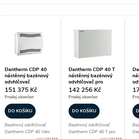
V
ý
p
Dantherm CDP 40
Dantherm CDP 40 T
Da
nástěnný bazénový
nástěnný bazénový
ná
s
odvhlčovač
odvhlčovač pro
od
montáž do strojovny
151 375 Kč
142 256 Kč
17
p
Prodej ukončen
Prodej ukončen
Pro
r
DO KOŠÍKU
DO KOŠÍKU
D
Bazénový odvlhčovač
Bazénový odvlhčovač
Baz
o
Dantherm CDP 40 Vám
Dantherm CDP 40 T pro
Da
zajistí ideální klima ve
montáž za zeď (do
zaj