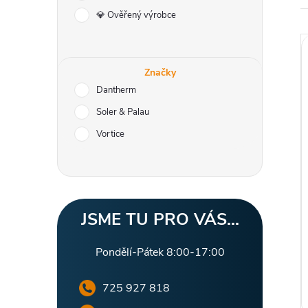
r
💎 Ověřený výrobce
a
n
Značky
Dantherm
n
Soler & Palau
í
Vortice
i
p
a
JSME TU PRO VÁS...
n
Pondělí-Pátek 8:00-17:00
e
725 927 818