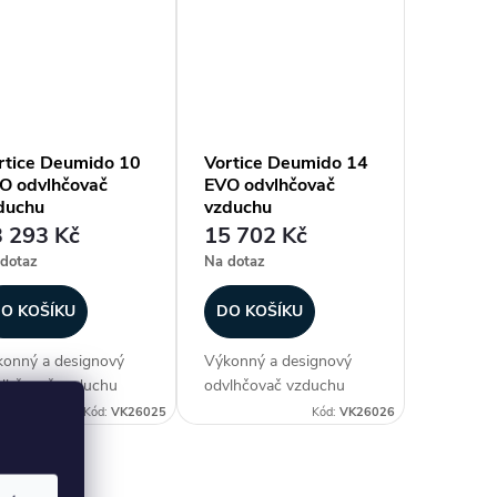
pelen, sušáren,
koupelen, sušáren,
delen, sklepů atd.
prádelen, sklepů atd.
oužívejte v
Nepoužívejte v
prostřední blízkosti
bezprostřední blízkosti
, sprch a bazénů....
van, sprch a bazénů....
rtice Deumido 10
Vortice Deumido 14
O odvlhčovač
EVO odvlhčovač
duchu
vzduchu
 293 Kč
15 702 Kč
dotaz
Na dotaz
O KOŠÍKU
DO KOŠÍKU
onný a designový
Výkonný a designový
lhčovač vzduchu
odvlhčovač vzduchu
tice Deumido 10
Vortice Deumido 14
Kód:
VK26025
Kód:
VK26026
 je navržen pro
EVO je navržen pro
lhčování prostorů
odvlhčování prostorů
o jsou suterény,
jako jsou suterény,