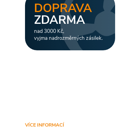
DOPRAVA
l
ZDARMA
nad 3000 Kč,
vyjma nadrozměrných zásilek.
í
r
VÍCE INFORMACÍ