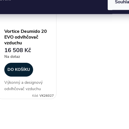
Souhl
Nepoužívejte v
Nepoužívejte v
skl
bezprostřední blízkosti
bezprostřední blízkosti
obý
van, sprch a bazénů....
van, sprch a bazénů....
atd.
Vortice Deumido 20
EVO odvlhčovač
vzduchu
16 508 Kč
Na dotaz
DO KOŠÍKU
Výkonný a designový
odvlhčovač vzduchu
Vortice Deumido 20
Kód:
VK26027
EVO je navržen pro
odvlhčování prostorů
jako jsou suterény,
O
sklepy, sklady, kuchyně,
obývací pokoje, ložnice,