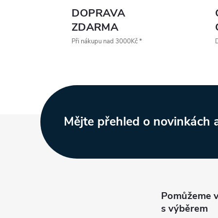
DOPRAVA
ZDARMA
Při nákupu nad 3000Kč *
D
i
Z
Mějte přehled o novinkách
á
p
a