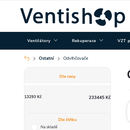
Přejít
na
obsah
Ventilátory
Rekuperace
VZT p
Ostatní
Odvlhčovače
Domů
P
Dle ceny
o
13293
Kč
233445
Kč
s
t
Dle štítku
Na skladě