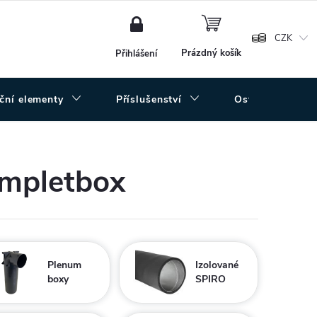
NÁKUPNÍ
KOŠÍK
CZK
Prázdný košík
Přihlášení
uční elementy
Příslušenství
Ostatní
ompletbox
Plenum
Izolované
boxy
SPIRO