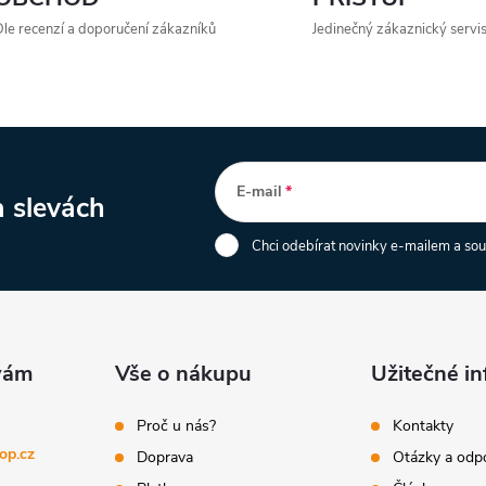
le recenzí a doporučení zákazníků
Jedinečný zákaznický servi
E-mail
a slevách
Chci odebírat novinky e-mailem a so
Vše o nákupu
Užitečné i
Proč u nás?
Kontakty
op.cz
Doprava
Otázky a odp