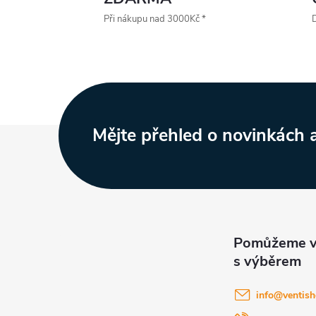
Při nákupu nad 3000Kč *
D
Z
Mějte přehled o novinkách
á
p
a
t
info
@
ventish