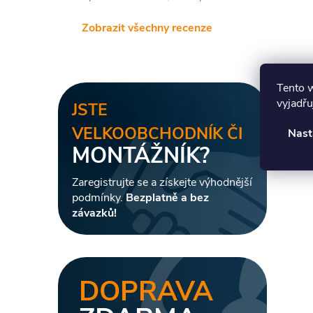
Zobrazit všechny recenze
Tento 
vyjadřu
JSTE
VELKOOBCHODNÍK ČI
Nast
MONTÁŽNÍK?
Zaregistrujte se a získejte výhodnější
podmínky.
Bezplatně a bez
závazků!
DOPRAVA