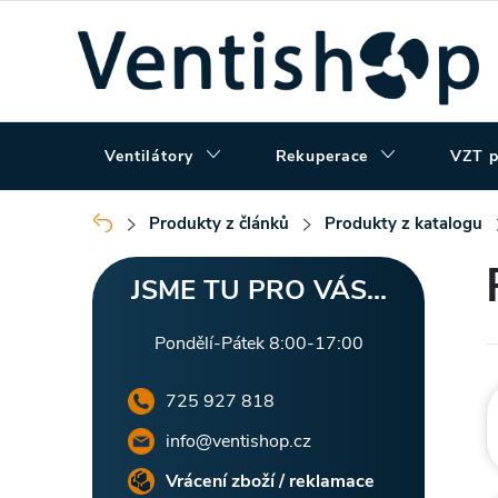
Přejít
na
obsah
Ventilátory
Rekuperace
VZT p
Produkty z článků
Produkty z katalogu
Domů
P
JSME TU PRO VÁS...
o
Pondělí-Pátek 8:00-17:00
s
725 927 818
t
info@ventishop.cz
Vrácení zboží / reklamace