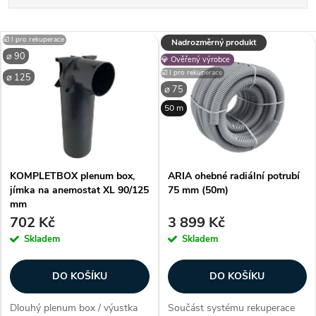
a
Nejlevnější
V
☑️ I pro rekuperace
Nadrozměrný produkt
Nejdražší
z
⌀ 90
💎 Ověřený výrobce
ý
☑️ I pro rekuperace
⌀ 125
Nejprodávanější
e
⌀ 75
p
Abecedně
50 m
n
i
í
KOMPLETBOX plenum box,
ARIA ohebné radiální potrubí
s
jímka na anemostat XL 90/125
75 mm (50m)
p
mm
p
702 Kč
3 899 Kč
r
Skladem
Skladem
r
o
DO KOŠÍKU
DO KOŠÍKU
o
d
Dlouhý plenum box / výustka
Součást systému rekuperace