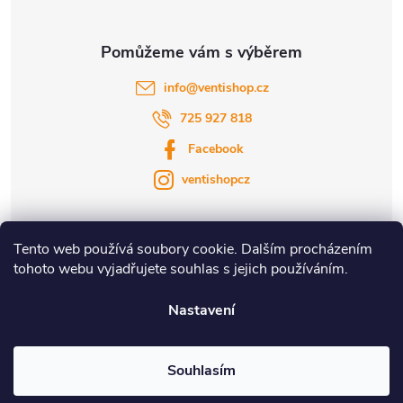
info
@
ventishop.cz
725 927 818
Facebook
ventishopcz
Tento web používá soubory cookie. Dalším procházením
tohoto webu vyjadřujete souhlas s jejich používáním.
|
|
Nastavení
Copyright 2026
Ventishop.cz
. Všechna práva vyhrazena.
Souhlasím
Vytvořil Shoptet