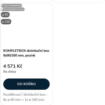
distribuci vzduchu v
kvalitní zpracování, materiál
☑️ I pro rekuperace
rekuperačních systémech.
konstrukce PP-R,
🛡️ Korozivzdorný kov
Napojuje se přímo na
korozivzdorný, barva černá,
⌀ 90
rekuperační jednotku. Součásti
patentově chráněná
⌀ 160
rozvodné skříně jsou
konstrukce, součástí...
vyrobeny...
KOMPLETBOX distribuční box
8x90/160 mm, pozink
4 571 Kč
Na dotaz
DO KOŠÍKU
Rozdělovací / distribuční box -
8x ⌀ 90 mm + 1x ⌀ 160 mm,
kvalitní zpracování, materiál