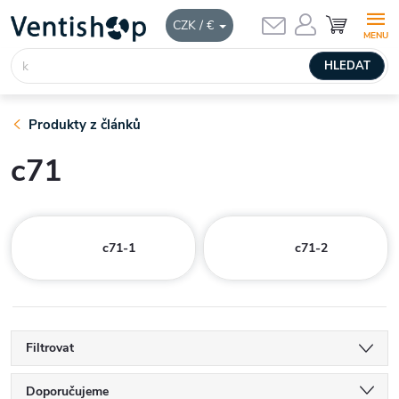
Přejít
NÁKUPNÍ
CZK / €
KOŠÍK
na
obsah
HLEDAT
Produkty z článků
c71
c71-1
c71-2
Filtrovat
Ř
Doporučujeme