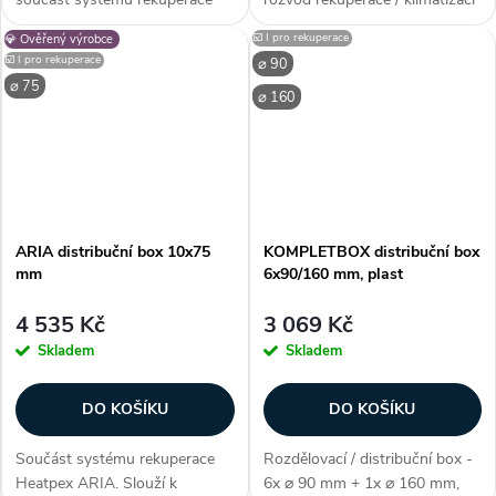
Heatpex ARIA. Umožňuje
- ⌀ 75 mm (průměr potrubí),
☑️ I pro rekuperace
💎 Ověřený výrobce
připojení až 3 potrubí o
nízké tlakové ztráty, materiál PE
☑️ I pro rekuperace
⌀ 90
průměru 75 mm k difuzoru pro
s aditivy (antibakteriální +
⌀ 75
přívodu nebo odvodu
protliplísňové), vnitřní...
⌀ 160
vzduchu. Součásti...
ARIA distribuční box 10x75
KOMPLETBOX distribuční box
mm
6x90/160 mm, plast
4 535 Kč
3 069 Kč
Skladem
Skladem
DO KOŠÍKU
DO KOŠÍKU
Součást systému rekuperace
Rozdělovací / distribuční box -
Heatpex ARIA. Slouží k
6x ⌀ 90 mm + 1x ⌀ 160 mm,