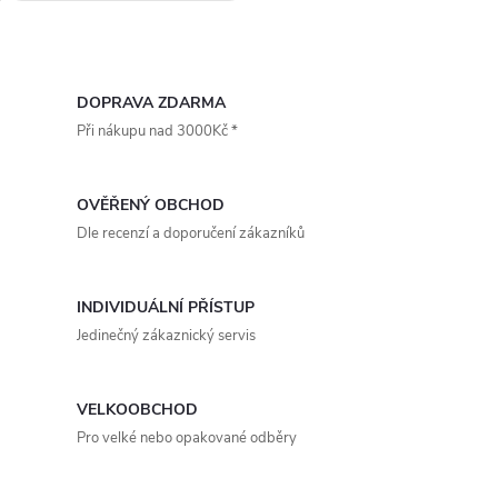
pozink. ocel, materiál hrdla -
plast, barva stříbrná / černá,
O
patentově chráněná...
v
DOPRAVA ZDARMA
Při nákupu nad 3000Kč *
l
á
OVĚŘENÝ OBCHOD
d
Dle recenzí a doporučení zákazníků
a
INDIVIDUÁLNÍ PŘÍSTUP
c
Jedinečný zákaznický servis
í
p
VELKOOBCHOD
Pro velké nebo opakované odběry
r