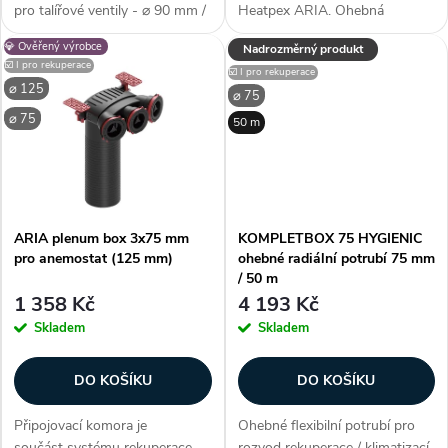
d
pro talířové ventily - ⌀ 90 mm /
Heatpex ARIA. Ohebná
u
⌀ 125 mm (průměr potrubí),
vzduchotechnická hadice z
💎 Ověřený výrobce
Nadrozměrný produkt
u
rozšířený tubus (305 mm), PP-
vysokohustotního polyetylenu
☑️ I pro rekuperace
☑️ I pro rekuperace
R materiál, prostorově
PE-HD. Vysoká flexibilita
k
⌀ 125
⌀ 75
nenáročné, patentově
potrubí umožňuje snadnou
k
⌀ 75
chráněná...
instalaci bez potřeby...
50 m
t
t
ů
ů
ARIA plenum box 3x75 mm
KOMPLETBOX 75 HYGIENIC
pro anemostat (125 mm)
ohebné radiální potrubí 75 mm
/ 50 m
1 358 Kč
4 193 Kč
Skladem
Skladem
DO KOŠÍKU
DO KOŠÍKU
Připojovací komora je
Ohebné flexibilní potrubí pro
součást systému rekuperace
rozvod rekuperace / klimatizací