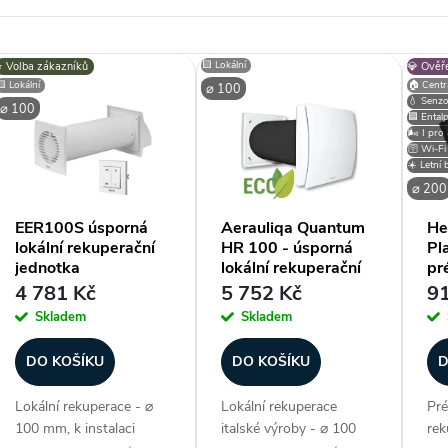
V
🟨 Lokální
⭐️ Volba zákazníků
💎 Ověř
🟨 Lokální
🏠 Centrá
⌀ 100
💧 Senzo
ý
⌀ 100
🟦 Ental
🌬️ I pro
🛜 Wi-Fi 
p
☀️ Letní
⌀ 200
EER100S úsporná
Aerauliqa Quantum
He
lokální rekuperační
HR 100 - úsporná
Pl
s
jednotka
lokální rekuperační
pr
jednotka
re
4 781 Kč
5 752 Kč
91
je
p
Skladem
Skladem
r
DO KOŠÍKU
DO KOŠÍKU
D
Lokální rekuperace - ⌀
Lokální rekuperace
Pré
o
100 mm, k instalaci
italské výroby - ⌀ 100
rek