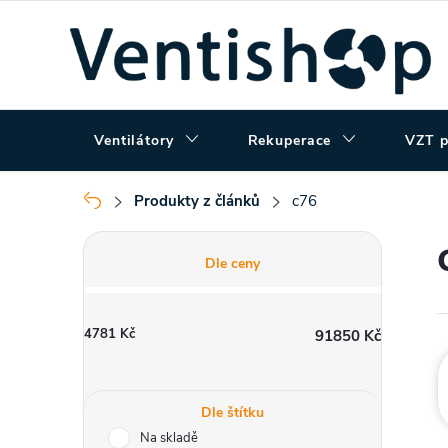
Přejít
na
obsah
Ventilátory
Rekuperace
VZT p
Produkty z článků
c76
Domů
P
Dle ceny
o
4781
Kč
91850
Kč
s
t
Dle štítku
Na skladě