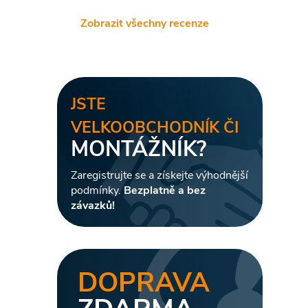
Zobrazit všechny recenze
JSTE
VELKOOBCHODNÍK ČI
MONTÁŽNÍK?
Zaregistrujte se a získejte výhodnější
podmínky.
Bezplatně a bez
závazků!
DOPRAVA