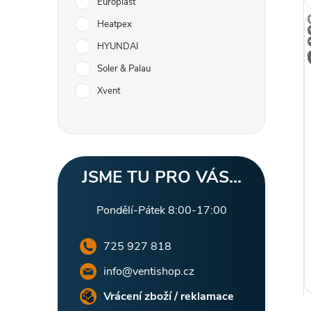
l
Europlast
Heatpex
HYUNDAI
Soler & Palau
Xvent
JSME TU PRO VÁS...
Pondělí-Pátek 8:00-17:00
725 927 818
info@ventishop.cz
Vrácení zboží / reklamace