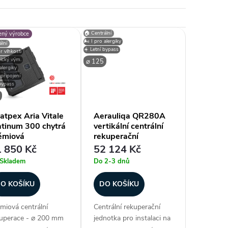
🏠 Centrální
ený výrobce
🌬️ I pro alergiky
lní
☀️ Letní bypass
r vlhkosti
pický vým.
⌀ 125
 alergiky
připojení
 bypass
atpex Aria Vitale
Aerauliqa QR280A
atinum 300 chytrá
vertikální centrální
émiová
rekuperační
kuperační
jednotka
 850 Kč
52 124 Kč
dnotka
Skladem
Do 2-3 dnů
O KOŠÍKU
DO KOŠÍKU
miová centrální
Centrální rekuperační
uperace - ⌀ 200 mm
jednotka pro instalaci na