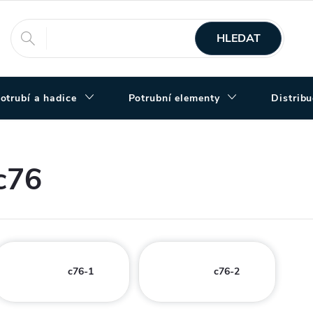
HLEDAT
otrubí a hadice
Potrubní elementy
Distrib
c76
c76-1
c76-2