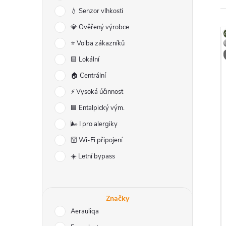
r
💧 Senzor vlhkosti
a
💎 Ověřený výrobce
⭐️ Volba zákazníků
n
🟨 Lokální
n
🏠 Centrální
⚡ Vysoká účinnost
í
i
🟦 Entalpický vým.
p
🌬️ I pro alergiky
🛜 Wi-Fi připojení
a
☀️ Letní bypass
n
e
Značky
Aerauliqa