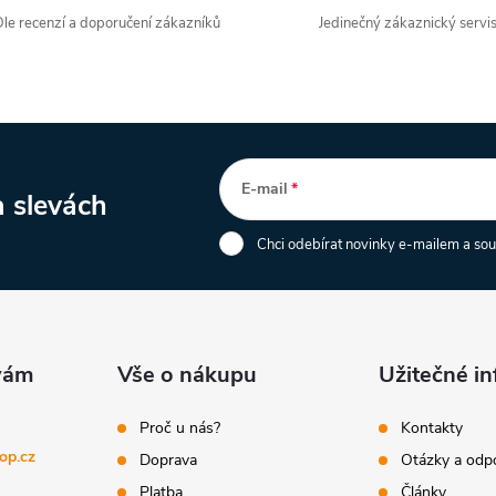
le recenzí a doporučení zákazníků
Jedinečný zákaznický servi
E-mail
a slevách
Chci odebírat novinky e-mailem a so
Vše o nákupu
Užitečné i
Proč u nás?
Kontakty
op.cz
Doprava
Otázky a odp
Platba
Články