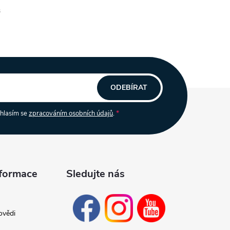
s
ODEBÍRAT
uhlasím se
zpracováním osobních údajů
.
nformace
Sledujte nás
ovědi