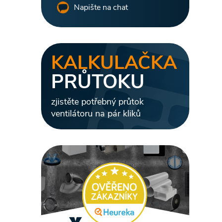
Napište na chat
KALKULAČKA
l
PRŮTOKU
zjistěte potřebný průtok
ventilátoru na pár kliků
í
r