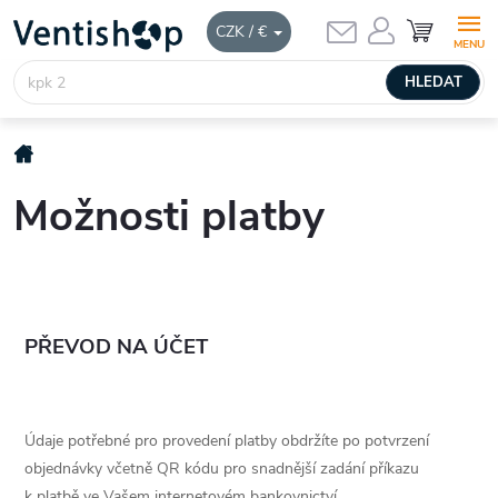
Přejít
NÁKUPNÍ
CZK / €
KOŠÍK
na
obsah
HLEDAT
Domů
Možnosti platby
PŘEVOD NA ÚČET
Údaje potřebné pro provedení platby obdržíte po potvrzení
objednávky včetně QR kódu pro snadnější zadání příkazu
k platbě ve Vašem internetovém bankovnictví.