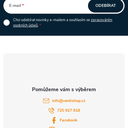
á
E-mail
ODEBÍRAT
p
Chci odebírat novinky e-mailem a souhlasím se
zpracováním
osobních údajů
.
a
t
í
info
@
ventishop.cz
725 927 818
Facebook