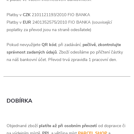
Platby v
CZK
2101121193/2010 FIO BANKA
Platby v
EUR
2401352575/2010 FIO BANKA (související
poplatky za převod jsou na straně odesílatele)
Pokud nevyužijete
QR kód
, při zadávání,
pečlivě, zkontrolujte
správnost zadaných údajů
. Zboží odesíláme po přičtení částky
na náš bankovní účet. Převod trvá zpravidla 1 pracovní den.
DOBÍRKA
Objednané zboží
platíte až při osobním převzetí
od dopravce či
na výdejním místě.
PPL
a většina míst
PARCEL SHOP
a