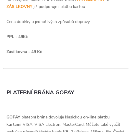
ZÁSILKOVNY
již podporuje i platbu kartou.
Cena dobírky u jednotlivých způsobů dopravy:
PPL -
49Kč
Zásilkovna - 49
Kč
PLATEBNÍ BRÁNA GOPAY
GOPAY
platební brána dovoluje klasickou
on-line platbu
kartami
VISA, VISA Electron, MasterCard. Můžete také využít
rychlých převodů těchto bank: KB, Raiffeisen, MBank, Fio, Česká