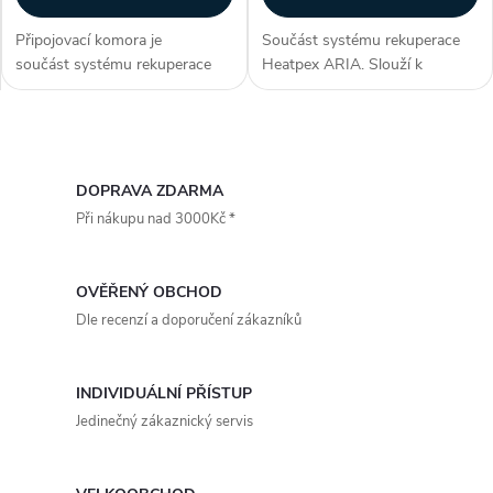
Připojovací komora je
Součást systému rekuperace
součást systému rekuperace
Heatpex ARIA. Slouží k
Heatpex ARIA. Umožňuje
distribuci vzduchu v
připojení až 2 potrubí o
rekuperačních systémech.
průměru 90 mm k difuzoru pro
Napojuje se přímo na
O
přívodu nebo odvodu...
rekuperační jednotku. Součásti
rozvodné skříně jsou
v
DOPRAVA ZDARMA
vyrobeny...
Při nákupu nad 3000Kč *
l
á
OVĚŘENÝ OBCHOD
d
Dle recenzí a doporučení zákazníků
a
INDIVIDUÁLNÍ PŘÍSTUP
c
Jedinečný zákaznický servis
í