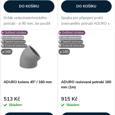
r
o
DO KOŠÍKU
DO KOŠÍKU
o
d
Držák vzduchotechnického
Spojka pro připojení prvků
d
potrubí - ⌀ 90 mm, lze použít
izolovaného potrubí ADURO s
u
pro potrubí ADURO, šetrné k
vnitřním průměrem 160 mm.
💎 Ověřený výrobce
💎 Ověřený výrobce
u
potrubí, snadná montáž na
Na obou stranách je spojka
☑️ I pro rekuperace
☑️ I pro rekuperace
stěnu/strop, plast, jednoduchý
opatřena těsněním. Díky využití
k
🟥 Tepelně izolované
🟥 Tepelně izolované
spoj, šedá barva, instalace
technologie OneClick známé
🔇 Zvukově izolované
🔇 Zvukově izolované
k
pomocí...
ze...
⌀ 160
⌀ 160
t
t
ů
ů
ADURO koleno 45° / 160 mm
ADURO izolované potrubí 160
mm (1m)
513 Kč
915 Kč
Skladem
Skladem