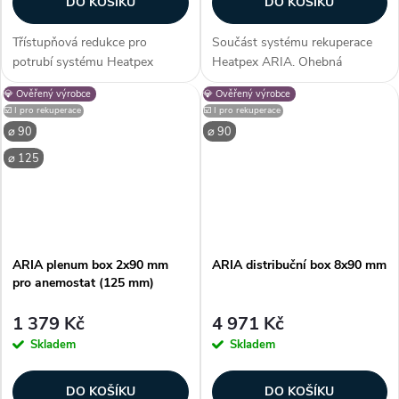
DO KOŠÍKU
DO KOŠÍKU
Třístupňová redukce pro
Součást systému rekuperace
potrubí systému Heatpex
Heatpex ARIA. Ohebná
ADURO umožňující změnu
vzduchotechnická hadice z
💎 Ověřený výrobce
💎 Ověřený výrobce
průměru potrubí mezi 125, 160
vysokohustotního polyetylenu
☑️ I pro rekuperace
☑️ I pro rekuperace
nebo 200 mm. Aby bylo možné
PE-HD. Vysoká flexibilita
⌀ 90
⌀ 90
získat 2stupňovou redukci, je
potrubí umožňuje snadnou
⌀ 125
nutné odříznout...
instalaci bez potřeby...
ARIA plenum box 2x90 mm
ARIA distribuční box 8x90 mm
pro anemostat (125 mm)
1 379 Kč
4 971 Kč
Skladem
Skladem
DO KOŠÍKU
DO KOŠÍKU