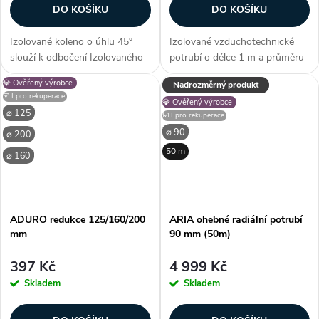
DO KOŠÍKU
DO KOŠÍKU
Izolované koleno o úhlu 45°
Izolované vzduchotechnické
slouží k odbočení Izolovaného
potrubí o délce 1 m a průměru
vzduchotechnického potrubí
160 mm se používá k distribuci
💎 Ověřený výrobce
Nadrozměrný produkt
ADURO o rozměru 160 mm. V
většího množství vzduchu jak
☑️ I pro rekuperace
💎 Ověřený výrobce
případě spojení dvou 45° kolen
mezi rekuperační jednotkou a
⌀ 125
☑️ I pro rekuperace
a spojky, vytvoříte variabilní...
sáním/výstupem, tak i mezi...
⌀ 90
⌀ 200
50 m
⌀ 160
ADURO redukce 125/160/200
ARIA ohebné radiální potrubí
mm
90 mm (50m)
397 Kč
4 999 Kč
Skladem
Skladem