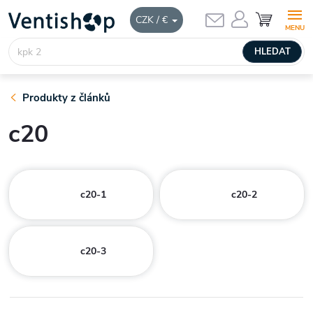
Přejít
NÁKUPNÍ
CZK / €
KOŠÍK
na
obsah
HLEDAT
Produkty z článků
c20
c20-1
c20-2
c20-3