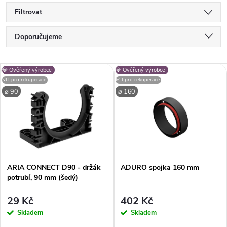
Filtrovat
Ř
Doporučujeme
a
Nejlevnější
V
💎 Ověřený výrobce
💎 Ověřený výrobce
Nejdražší
z
☑️ I pro rekuperace
☑️ I pro rekuperace
⌀ 90
ý
⌀ 160
Nejprodávanější
e
p
Abecedně
n
i
í
ARIA CONNECT D90 - držák
ADURO spojka 160 mm
s
potrubí, 90 mm (šedý)
p
p
29 Kč
402 Kč
r
Skladem
Skladem