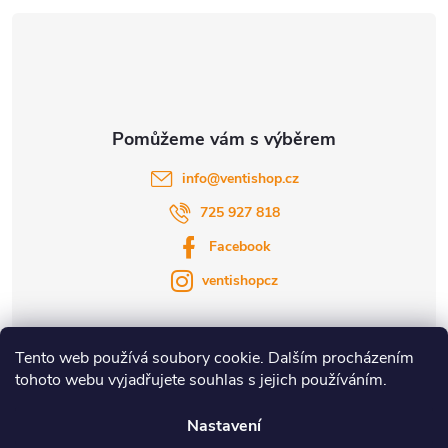
í
info
@
ventishop.cz
725 927 818
Facebook
ventishopcz
Tento web používá soubory cookie. Dalším procházením
tohoto webu vyjadřujete souhlas s jejich používáním.
|
|
Nastavení