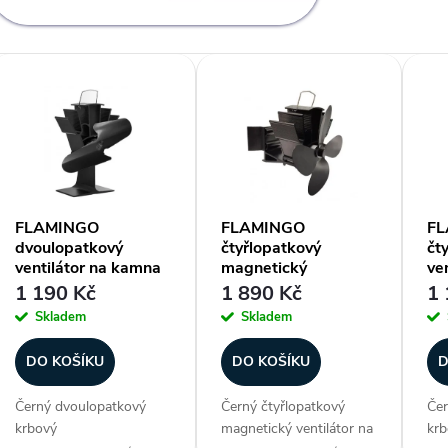
V
ý
p
FLAMINGO
FLAMINGO
FL
dvoulopatkový
čtyřlopatkový
čt
s
ventilátor na kamna
magnetický
ve
černý
ventilátor na
če
1 190 Kč
1 890 Kč
1 
kouřovod černý
p
Skladem
Skladem
r
DO KOŠÍKU
DO KOŠÍKU
D
Černý dvoulopatkový
Černý čtyřlopatkový
Čer
o
krbový
magnetický ventilátor na
krb