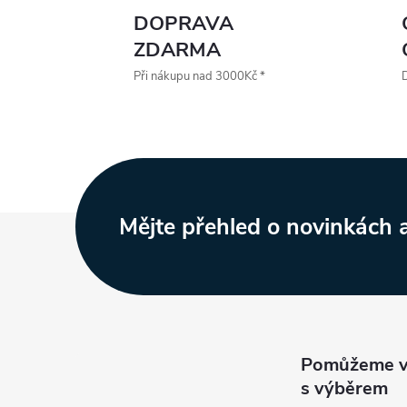
DOPRAVA
l
ZDARMA
Při nákupu nad 3000Kč *
D
Z
Mějte přehled o novinkách
í
á
r
p
a