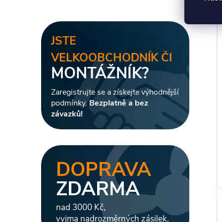
JSTE
VELKOOBCHODNÍK ČI
MONTÁŽNÍK?
Zaregistrujte se a získejte výhodnější
podmínky.
Bezplatně a bez
závazků!
DOPRAVA
ZDARMA
nad 3000 Kč,
vyjma nadrozměrných zásilek.