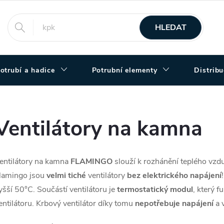
HLEDAT
otrubí a hadice
Potrubní elementy
Distrib
Ventilátory na kamna
entilátory na kamna
FLAMINGO
slouží k rozhánění teplého vzd
lamingo jsou
velmi tiché
ventilátory
bez elektrického napájení
yšší 50°C. Součástí ventilátoru je
termostatický modul
, který 
entilátoru. Krbový ventilátor díky tomu
nepotřebuje napájení
a v