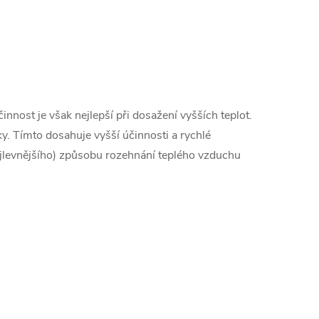
innost je však nejlepší při dosažení vyšších teplot.
y. Tímto dosahuje vyšší účinnosti a rychlé
nejlevnějšího) způsobu rozehnání teplého vzduchu