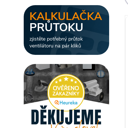
l
KALKULAČKA
PRŮTOKU
zjistěte potřebný průtok
ventilátoru na pár kliků
i