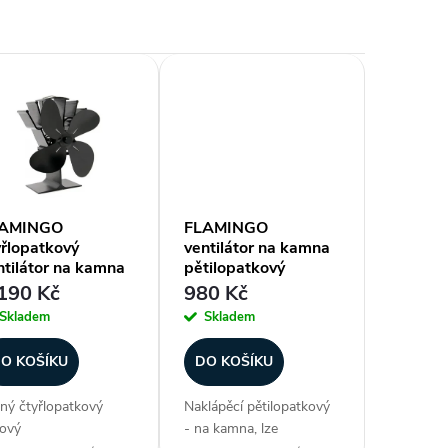
AMINGO
FLAMINGO
yřlopatkový
ventilátor na kamna
ntilátor na kamna
pětilopatkový
rný
naklápěcí, černý
190 Kč
980 Kč
Skladem
Skladem
O KOŠÍKU
DO KOŠÍKU
ný čtyřlopatkový
Naklápěcí pětilopatkový
ový
- na kamna, lze