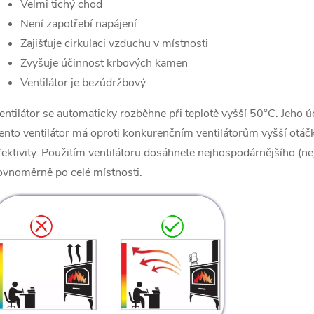
Velmi tichý chod
Není zapotřebí napájení
Zajišťuje cirkulaci vzduchu v místnosti
Zvyšuje účinnost krbových kamen
Ventilátor je bezúdržbový
entilátor se automaticky rozběhne při teplotě vyšší 50°C. Jeho úč
ento ventilátor má oproti konkurenčním ventilátorům vyšší otáčk
fektivity. Použitím ventilátoru dosáhnete nejhospodárnějšího (
ovnoměrně po celé místnosti.