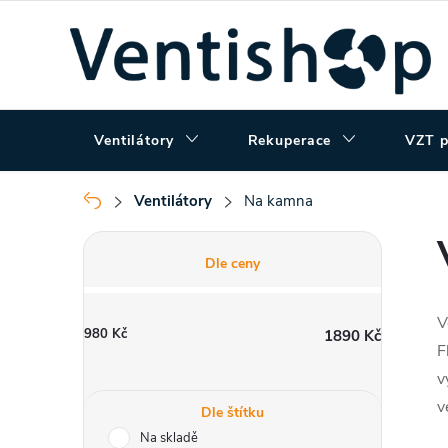
Přejít
na
obsah
Ventilátory
Rekuperace
VZT p
Ventilátory
Na kamna
Domů
P
Dle ceny
o
V
980
Kč
1890
Kč
s
F
v
t
v
Dle štítku
Na skladě