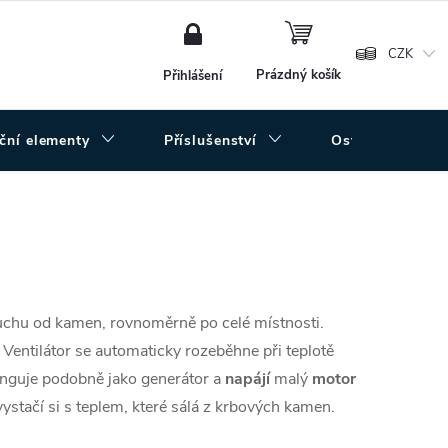
NÁKUPNÍ
KOŠÍK
CZK
Prázdný košík
Přihlášení
uční elementy
Příslušenství
Ostatní
uchu od kamen, rovnoměrně po celé místnosti.
! Ventilátor se automaticky rozeběhne při teplotě
funguje podobně jako generátor a
napájí
malý
motor
ystačí si s teplem, které sálá z krbových kamen.