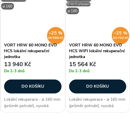
noční režim, EC motor,...
5,4 W, omyvatelné filtry (G3 /
🛜 Wi-Fi připojení
⌀ 160
G2),...
⌀ 160
–25 %
–25 %
18 586 Kč
20 752 Kč
VORT HRW 60 MONO EVO
VORT HRW 60 MONO EVO
HCS lokální rekuperační
HCS WIFI lokální rekuperační
jednotka
jednotka
13 940 Kč
15 564 Kč
Do 2-3 dnů
Do 2-3 dnů
DO KOŠÍKU
DO KOŠÍKU
Lokální rekuperace - ⌀ 160 mm
Lokální rekuperace - ⌀ 160 mm
(průměr potrubí), vysoká
(průměr potrubí), vysoká
účinnost 89%, moderní design
účinnost 89%, moderní design
mřížky, průtok 60 m3/h,
mřížky, průtok 60 m3/h,
hlučnost 14,3 - 44,6 db/A,
hlučnost 14,3 - 44,6 db/A,
O