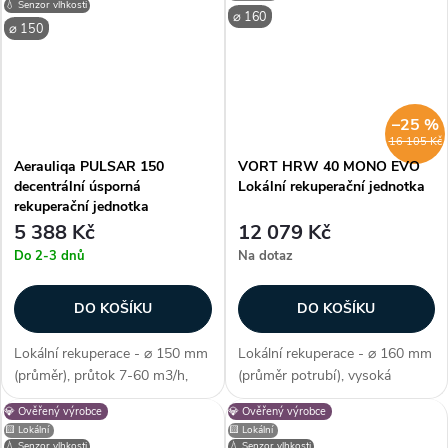
hlučnost 19 - 31,8 db/A, příkon
hlučnost 19 - 31,8 db/A, příkon
💧 Senzor vlhkosti
⌀ 160
5,4 W, omyvatelné filtry (G3 /
6,6 W, omyvatelné filtry (G3 /
⌀ 150
G2),...
G2),...
–25 %
16 105 Kč
Aerauliqa PULSAR 150
VORT HRW 40 MONO EVO
decentrální úsporná
Lokální rekuperační jednotka
rekuperační jednotka
5 388 Kč
12 079 Kč
Do 2-3 dnů
Na dotaz
DO KOŠÍKU
DO KOŠÍKU
Lokální rekuperace - ⌀ 150 mm
Lokální rekuperace - ⌀ 160 mm
(průměr), průtok 7-60 m3/h,
(průměr potrubí), vysoká
nízká spotřeba energie, dálkový
účinnost 89%, moderní design
💎 Ověřený výrobce
💎 Ověřený výrobce
ovladač (součástí balení),
mřížky, průtok 40 m3/h,
🟨 Lokální
🟨 Lokální
kuličková ložiska, 3 rychlosti +
hlučnost 19 - 31,8 db/A, příkon
💧 Senzor vlhkosti
💧 Senzor vlhkosti