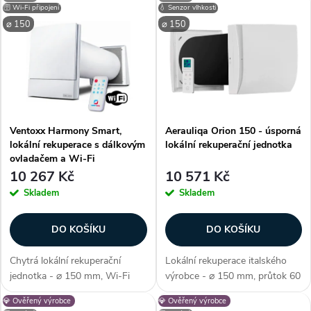
V
Nejdražší
🛜 Wi-Fi připojení
💧 Senzor vlhkosti
z
⌀ 150
⌀ 150
ý
Nejprodávanější
e
p
Abecedně
n
i
í
Ventoxx Harmony Smart,
Aerauliqa Orion 150 - úsporná
s
lokální rekuperace s dálkovým
lokální rekuperační jednotka
p
ovladačem a Wi-Fi
p
10 267 Kč
10 571 Kč
r
Skladem
Skladem
r
o
DO KOŠÍKU
DO KOŠÍKU
o
d
Chytrá lokální rekuperační
Lokální rekuperace italského
d
jednotka - ⌀ 150 mm, Wi-Fi
výrobce - ⌀ 150 mm, průtok 60
u
připojení, s dálkovým
m3/h, nízká spotřeba energie,
💎 Ověřený výrobce
💎 Ověřený výrobce
ovladačem, energetická třída A,
dálkový ovladač (součástí