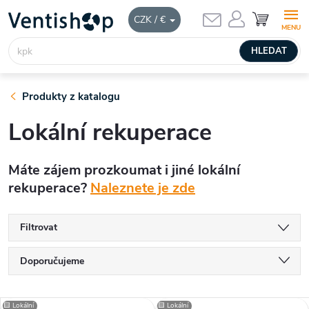
Přejít
NÁKUPNÍ
CZK / €
KOŠÍK
na
obsah
HLEDAT
Produkty z katalogu
Lokální rekuperace
Máte zájem prozkoumat i jiné lokální
rekuperace?
Naleznete je zde
Filtrovat
Ř
Doporučujeme
a
Nejlevnější
🟨 Lokální
🟨 Lokální