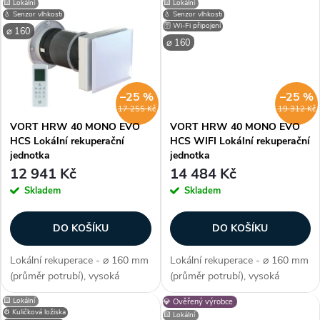
u
🟨 Lokální
🟨 Lokální
voděodolnost IP 33, 3 rychlosti,
balení), oběžné kolo typ
k
💧 Senzor vlhkosti
💧 Senzor vlhkosti
účinnost 86 %, tepelná
"Winglet", síťka proti hmyzu,...
🛜 Wi-Fi připojení
k
⌀ 160
izolace,...
⌀ 160
t
t
ů
–25 %
–25 %
ů
17 255 Kč
19 312 Kč
VORT HRW 40 MONO EVO
VORT HRW 40 MONO EVO
HCS Lokální rekuperační
HCS WIFI Lokální rekuperační
jednotka
jednotka
12 941 Kč
14 484 Kč
Skladem
Skladem
DO KOŠÍKU
DO KOŠÍKU
Lokální rekuperace - ⌀ 160 mm
Lokální rekuperace - ⌀ 160 mm
(průměr potrubí), vysoká
(průměr potrubí), vysoká
účinnost 89%, moderní design
účinnost 89%, moderní design
🟨 Lokální
💎 Ověřený výrobce
mřížky, průtok 40 m3/h,
mřížky, průtok 40 m3/h,
⚙️ Kuličková ložiska
🟨 Lokální