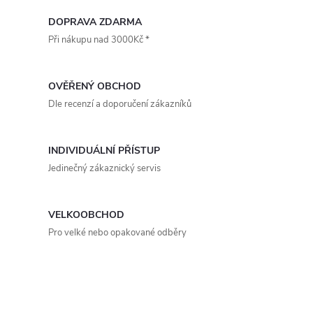
příkon 8,2 W, omyvatelné filtry
příkon 9,4 W, omyvatelné filtry
(G3 /...
(G3 /...
v
DOPRAVA ZDARMA
Při nákupu nad 3000Kč *
l
á
OVĚŘENÝ OBCHOD
d
Dle recenzí a doporučení zákazníků
a
INDIVIDUÁLNÍ PŘÍSTUP
c
Jedinečný zákaznický servis
í
p
VELKOOBCHOD
Pro velké nebo opakované odběry
r
v
k