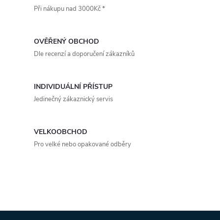
t
Při nákupu nad 3000Kč *
t
l
ů
á
ů
OVĚŘENÝ OBCHOD
d
Dle recenzí a doporučení zákazníků
a
INDIVIDUÁLNÍ PŘÍSTUP
c
Jedinečný zákaznický servis
í
p
VELKOOBCHOD
Pro velké nebo opakované odběry
r
v
k
y