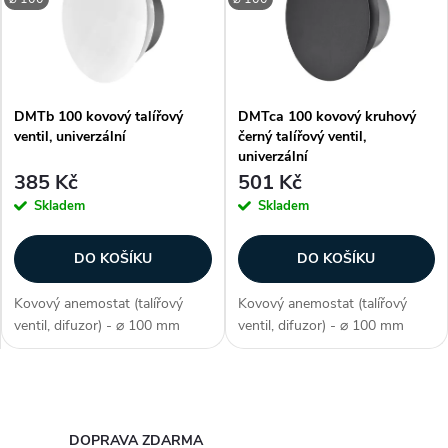
e
p
Abecedně
n
i
í
DMTb 100 kovový talířový
DMTca 100 kovový kruhový
s
ventil, univerzální
černý talířový ventil,
p
univerzální
p
385 Kč
501 Kč
r
Skladem
Skladem
r
o
DO KOŠÍKU
DO KOŠÍKU
o
d
Kovový anemostat (talířový
Kovový anemostat (talířový
d
ventil, difuzor) - ⌀ 100 mm
ventil, difuzor) - ⌀ 100 mm
u
(průměr), barva bílá (jako RAL
(průměr), barva antracit (RAL
u
9016), univerzální (přívodní i
7016), univerzální (přívodní i
odvodní), ocel potažená
odvodní), ocel potažená
k
O
polymerem, ruční regulace
polymerem, na stěnu / strop,
k
průtoku,...
kruhový,...
v
DOPRAVA ZDARMA