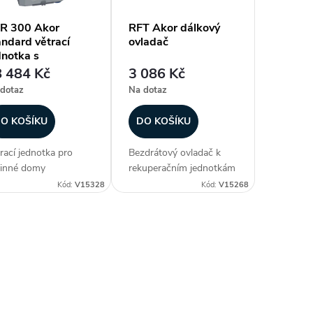
R 300 Akor
RFT Akor dálkový
andard větrací
ovladač
dnotka s
kuperací tepla
 484 Kč
3 086 Kč
dotaz
Na dotaz
O KOŠÍKU
DO KOŠÍKU
rací jednotka pro
Bezdrátový ovladač k
inné domy
rekuperačním jednotkám
žňující univerzální
EHR AKOR umožňující
Kód:
V15328
Kód:
V15268
táž. Zákazníci často
nastavení
upují...
nízkých/středních/maximálních
otáček a doběhu.
Varianta bez vizuální
indikace zanesení filtru....