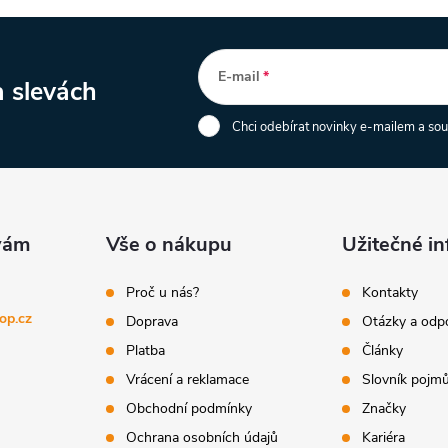
E-mail
a slevách
Chci odebírat novinky e-mailem a so
Vše o nákupu
Užitečné i
Proč u nás?
Kontakty
op.cz
Doprava
Otázky a odp
Platba
Články
Vrácení a reklamace
Slovník pojm
Obchodní podmínky
Značky
Ochrana osobních údajů
Kariéra