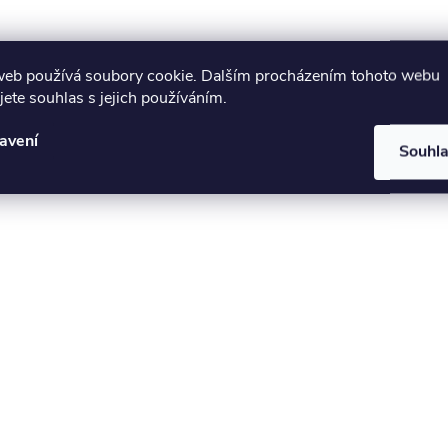
p
web používá soubory cookie. Dalším procházením tohoto webu
s
jete souhlas s jejich používáním.
u
avení
Souhl