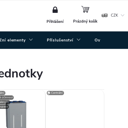
NÁKUPNÍ
KOŠÍK
CZK
Prázdný košík
Přihlášení
uční elementy
Příslušenství
Ostatní
jednotky
lní
🏠 Centrální
 účinnost
 alergiky
 bypass