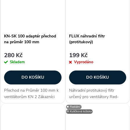
KN-SK 100 adaptér přechod
FLUX náhradní filtr
na průměr 100 mm
(protitukový)
280 Kč
199 Kč
Skladem
Vyprodáno
DO KOŠÍKU
DO KOŠÍKU
Přechod na Průměr 100 mm k
Náhradní protitukový filtr
ventilátorům KN 2 Zákazníci
určený pro ventilátory Red-
často dokupují...
Ring FLUX. Zákazníci často
⏹️ Radiální
dokupují...
⚙️ Kuličková ložiska