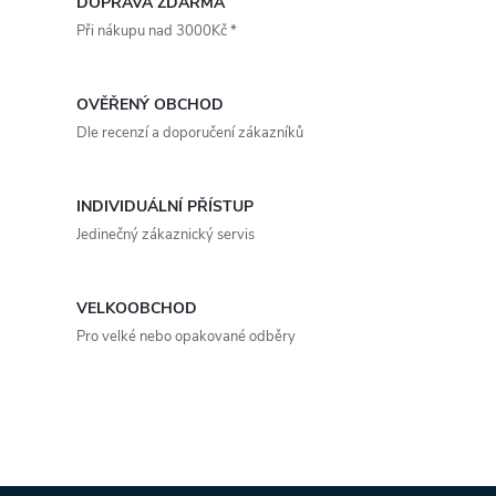
DOPRAVA ZDARMA
l
Při nákupu nad 3000Kč *
á
d
OVĚŘENÝ OBCHOD
Dle recenzí a doporučení zákazníků
a
c
INDIVIDUÁLNÍ PŘÍSTUP
Jedinečný zákaznický servis
í
p
VELKOOBCHOD
r
Pro velké nebo opakované odběry
v
k
y