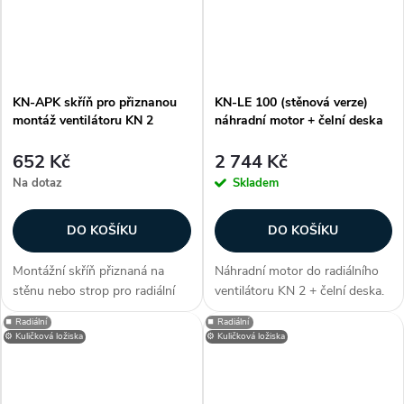
KN-APK skříň pro přiznanou
KN-LE 100 (stěnová verze)
montáž ventilátoru KN 2
náhradní motor + čelní deska
652 Kč
2 744 Kč
Na dotaz
Skladem
DO KOŠÍKU
DO KOŠÍKU
Montážní skříň přiznaná na
Náhradní motor do radiálního
stěnu nebo strop pro radiální
ventilátoru KN 2 + čelní deska.
ventilátory KN 2 Zákazníci
Vhodný pro verze pod omítku
⏹️ Radiální
⏹️ Radiální
často dokupují...
do stěny nebo na stěnu.
⚙️ Kuličková ložiska
⚙️ Kuličková ložiska
Zákazníci často dokupují...