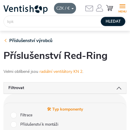
Přejít
NÁKUPNÍ
CZK / €
KOŠÍK
na
obsah
HLEDAT
Příslušenství výrobců
Příslušenství Red-Ring
Velmi oblíbené jsou
radiální ventilátory KN 2
.
Filtrovat
🛠️ Typ komponenty
Filtrace
Příslušenství k montáži