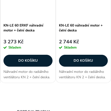
KN-LE 60 ERKF náhradní
KN-LE 60 náhradní motor +
motor + čelní deska
čelní deska
3 273 Kč
2 744 Kč
Skladem
Skladem
DO KOŠÍKU
DO KOŠÍKU
Náhradní motor do radiálního
Náhradní motor do radiálního
ventilátoru KN 2 + čelní deska.
ventilátoru KN 2 + čelní deska.
Vhodný pro verze do stropu
Vhodný pro verze pod omítku
(podhledu) nebo na strop.
do stěny nebo na stěnu.
Zpětná klapka ERKF Zákazníci
Zákazníci často dokupují...
O
často dokupují...
v