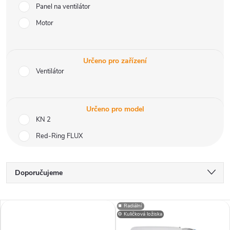
Panel na ventilátor
Motor
Určeno pro zařízení
Ventilátor
Určeno pro model
KN 2
Red-Ring FLUX
Ř
Doporučujeme
a
Nejlevnější
V
⏹️ Radiální
Nejdražší
⚙️ Kuličková ložiska
z