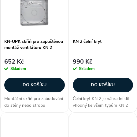
k
t
t
ů
ů
KN-UPK skříň pro zapuštěnou
KN 2 čelní kryt
montáž ventilátoru KN 2
652 Kč
990 Kč
Skladem
Skladem
DO KOŠÍKU
DO KOŠÍKU
Montážní skříň pro zabudování
Čelní kryt KN 2 je náhradní díl
do stěny nebo stropu
vhodný ke všem typům KN 2
(podhledu) pro radiální
radiálních ventilátorů. Zákazníci
ventilátory KN 2 Zákazníci
často dokupují...
často dokupují...