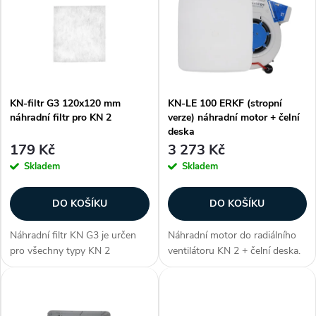
ý
Nejprodávanější
e
p
Abecedně
n
i
í
KN-filtr G3 120x120 mm
KN-LE 100 ERKF (stropní
s
náhradní filtr pro KN 2
verze) náhradní motor + čelní
p
deska
p
179 Kč
3 273 Kč
r
Skladem
Skladem
r
o
DO KOŠÍKU
DO KOŠÍKU
o
d
Náhradní filtr KN G3 je určen
Náhradní motor do radiálního
d
pro všechny typy KN 2
ventilátoru KN 2 + čelní deska.
u
ventilátorů. Filtr třídy filtrace G3
Vhodný pro verze do stropu
u
o rozměrech 120x120 mm k
(podhledu) nebo na strop.
umístění do mřížky ventilátoru.
Zpětná klapka ERKF Zákazníci
k
Zákazníci často...
často dokupují...