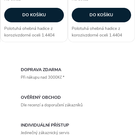
DO KOŠÍKU
DO KOŠÍKU
Polotuhá ohebná hadice z
Polotuhá ohebná hadice z
korozivzdorné oceli 1.4404
korozivzdorné oceli 1.4404
(ČSN 10088-1) AISI 316L. pro
(ČSN 10088-1) AISI 316L. pro
mechan. větrací a klimatická
mechan. větrací a klimatická
vedení pro odtahy kouře a
vedení pro odtahy kouře a
O
prachu jako komínové vložky
prachu jako komínové vložky
silně...
silně...
v
DOPRAVA ZDARMA
Při nákupu nad 3000Kč *
l
á
OVĚŘENÝ OBCHOD
d
Dle recenzí a doporučení zákazníků
a
INDIVIDUÁLNÍ PŘÍSTUP
c
Jedinečný zákaznický servis