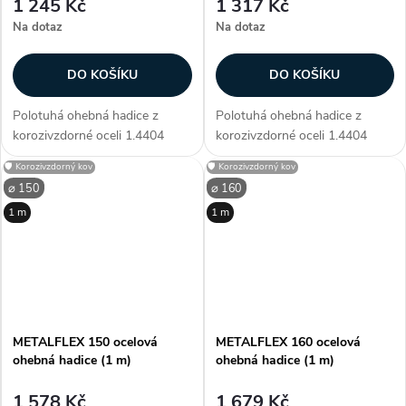
1 245 Kč
1 317 Kč
Na dotaz
Na dotaz
DO KOŠÍKU
DO KOŠÍKU
Polotuhá ohebná hadice z
Polotuhá ohebná hadice z
korozivzdorné oceli 1.4404
korozivzdorné oceli 1.4404
(ČSN 10088-1) AISI 316L. pro
(ČSN 10088-1) AISI 316L. pro
🛡️ Korozivzdorný kov
🛡️ Korozivzdorný kov
mechan. větrací a klimatická
mechan. větrací a klimatická
⌀ 150
⌀ 160
vedení pro odtahy kouře a
vedení pro odtahy kouře a
1 m
1 m
prachu jako komínové vložky
prachu jako komínové vložky
silně...
silně...
METALFLEX 150 ocelová
METALFLEX 160 ocelová
ohebná hadice (1 m)
ohebná hadice (1 m)
1 578 Kč
1 679 Kč