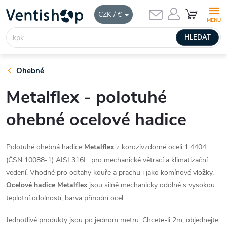
Přejít
NÁKUPNÍ
CZK / €
KOŠÍK
na
obsah
HLEDAT
Ohebné
Metalflex - polotuhé
ohebné ocelové hadice
Polotuhé ohebná hadice
Metalflex
z korozivzdorné oceli 1.4404
(ČSN 10088-1) AISI 316L. pro mechanické větrací a klimatizační
vedení. Vhodné pro odtahy kouře a prachu i jako komínové vložky.
Ocelové hadice Metalflex
jsou silně mechanicky odolné s vysokou
teplotní odolností, barva přírodní ocel.
Jednotlivé produkty jsou po jednom metru. Chcete-li 2m, objednejte