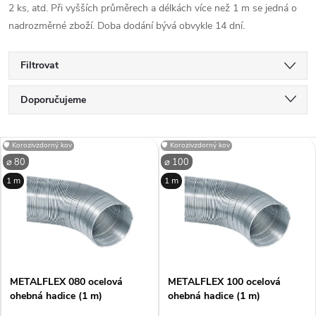
2 ks, atd. Při vyšších průměrech a délkách více než 1 m se jedná o
nadrozměrné zboží. Doba dodání bývá obvykle 14 dní.
Filtrovat
Ř
Doporučujeme
a
Nejlevnější
V
🛡️ Korozivzdorný kov
🛡️ Korozivzdorný kov
Nejdražší
z
⌀ 80
⌀ 100
ý
1 m
1 m
Nejprodávanější
e
p
Abecedně
n
i
í
METALFLEX 080 ocelová
METALFLEX 100 ocelová
s
ohebná hadice (1 m)
ohebná hadice (1 m)
p