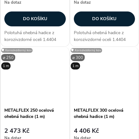
Na dotaz
Na dotaz
DO KOŠÍKU
DO KOŠÍKU
Polotuhá ohebná hadice z
Polotuhá ohebná hadice z
korozivzdorné oceli 1.4404
korozivzdorné oceli 1.4404
(ČSN 10088-1) AISI 316L. pro
(ČSN 10088-1) AISI 316L. pro
🛡️ Korozivzdorný kov
🛡️ Korozivzdorný kov
mechan. větrací a klimatická
mechan. větrací a klimatická
⌀ 250
⌀ 300
vedení pro odtahy kouře a
vedení pro odtahy kouře a
1 m
1 m
prachu jako komínové vložky
prachu jako komínové vložky
silně...
silně...
METALFLEX 250 ocelová
METALFLEX 300 ocelová
ohebná hadice (1 m)
ohebná hadice (1 m)
2 473 Kč
4 406 Kč
Na dotaz
Na dotaz