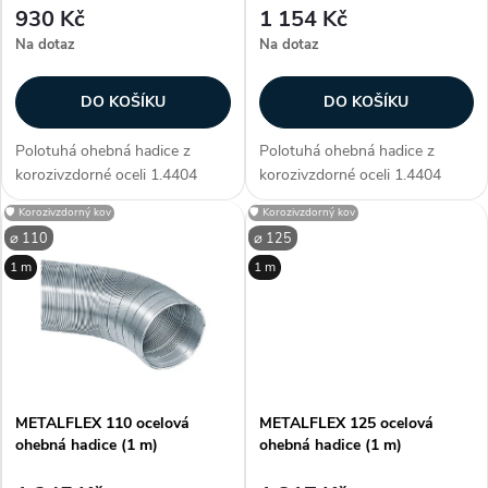
p
930 Kč
1 154 Kč
r
Na dotaz
Na dotaz
r
o
DO KOŠÍKU
DO KOŠÍKU
o
d
Polotuhá ohebná hadice z
Polotuhá ohebná hadice z
d
korozivzdorné oceli 1.4404
korozivzdorné oceli 1.4404
u
(ČSN 10088-1) AISI 316L. pro
(ČSN 10088-1) AISI 316L. pro
🛡️ Korozivzdorný kov
🛡️ Korozivzdorný kov
u
mechan. větrací a klimatická
mechan. větrací a klimatická
⌀ 110
⌀ 125
vedení pro odtahy kouře a
vedení pro odtahy kouře a
k
1 m
1 m
prachu jako komínové vložky
prachu jako komínové vložky
k
silně...
silně...
t
t
ů
ů
METALFLEX 110 ocelová
METALFLEX 125 ocelová
ohebná hadice (1 m)
ohebná hadice (1 m)