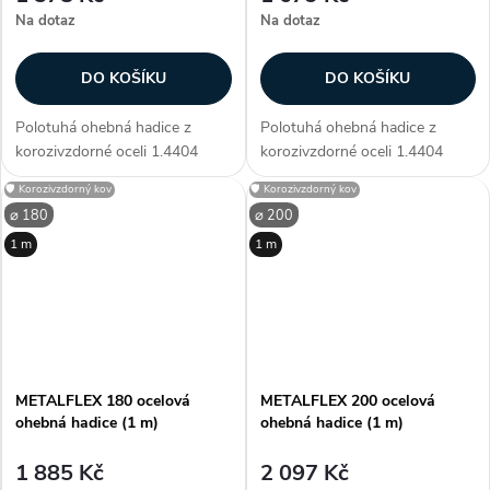
Na dotaz
Na dotaz
DO KOŠÍKU
DO KOŠÍKU
Polotuhá ohebná hadice z
Polotuhá ohebná hadice z
korozivzdorné oceli 1.4404
korozivzdorné oceli 1.4404
(ČSN 10088-1) AISI 316L. pro
(ČSN 10088-1) AISI 316L. pro
🛡️ Korozivzdorný kov
🛡️ Korozivzdorný kov
mechan. větrací a klimatická
mechan. větrací a klimatická
⌀ 180
⌀ 200
vedení pro odtahy kouře a
vedení pro odtahy kouře a
1 m
1 m
prachu jako komínové vložky
prachu jako komínové vložky
silně...
silně...
METALFLEX 180 ocelová
METALFLEX 200 ocelová
ohebná hadice (1 m)
ohebná hadice (1 m)
1 885 Kč
2 097 Kč