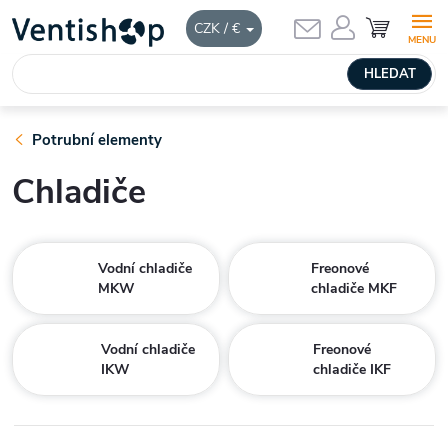
Přejít
HLEDAT
CZK / €
na
obsah
Potrubní elementy
Chladiče
Vodní chladiče
Freonové
MKW
chladiče MKF
Vodní chladiče
Freonové
IKW
chladiče IKF