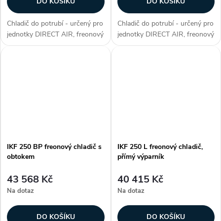
DO KOŠÍKU
DO KOŠÍKU
Chladič do potrubí - určený pro
Chladič do potrubí - určený pro
jednotky DIRECT AIR, freonový
jednotky DIRECT AIR, freonový
chladič, přímý výparník, max.
chladič, přímý výparník, max.
chladicí výkon 11 kW, plášť z
chladicí výkon 11 kW, plášť z
galvanizovaného plechu,
galvanizovaného plechu,
hliníkové lamely na měděných...
hliníkové lamely na měděných...
IKF 250 BP freonový chladič s
IKF 250 L freonový chladič,
obtokem
přímý výparník
43 568 Kč
40 415 Kč
Na dotaz
Na dotaz
DO KOŠÍKU
DO KOŠÍKU