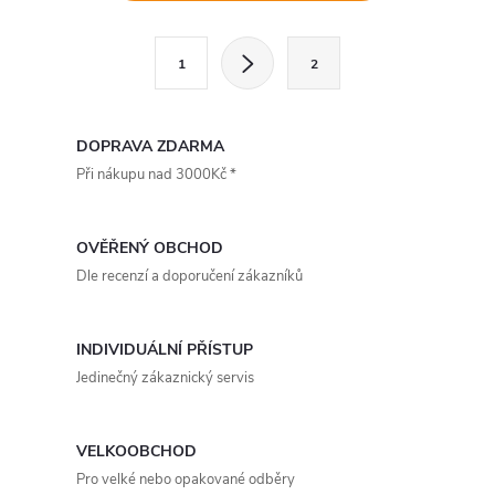
v
l
S
1
2
t
á
r
d
á
DOPRAVA ZDARMA
a
n
Při nákupu nad 3000Kč *
k
c
o
OVĚŘENÝ OBCHOD
í
v
Dle recenzí a doporučení zákazníků
á
p
n
r
INDIVIDUÁLNÍ PŘÍSTUP
í
Jedinečný zákaznický servis
v
k
VELKOOBCHOD
y
Pro velké nebo opakované odběry