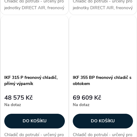
Chladič do potrubí - určený pro
Chladič do potrubí - určený pro
jednotky DIRECT AIR, freonový
jednotky DIRECT AIR, freonový
chladič s obtokem, max.
chladič, přímý výparník, max.
chladicí výkon 18 kW, plášť z
chladicí výkon 18 kW, plášť z
galvanizovaného plechu,
galvanizovaného plechu,
hliníkové lamely na měděných...
hliníkové lamely na měděných...
IKF 315 P freonový chladič,
IKF 355 BP freonový chladič s
přímý výparník
obtokem
48 575 Kč
69 609 Kč
Na dotaz
Na dotaz
DO KOŠÍKU
DO KOŠÍKU
Chladič do potrubí - určený pro
Chladič do potrubí - určený pro