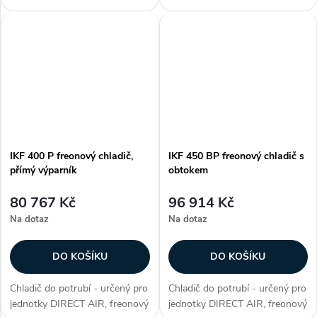
chladič s obtokem, max.
chladič, přímý výparník, max.
chladicí výkon 35,3 kW, plášť z
chladicí výkon 35,3 kW, plášť z
galvanizovaného plechu,
galvanizovaného plechu,
hliníkové lamely na měděných...
hliníkové lamely na měděných...
IKF 400 P freonový chladič,
IKF 450 BP freonový chladič s
přímý výparník
obtokem
80 767 Kč
96 914 Kč
Na dotaz
Na dotaz
DO KOŠÍKU
DO KOŠÍKU
Chladič do potrubí - určený pro
Chladič do potrubí - určený pro
jednotky DIRECT AIR, freonový
jednotky DIRECT AIR, freonový