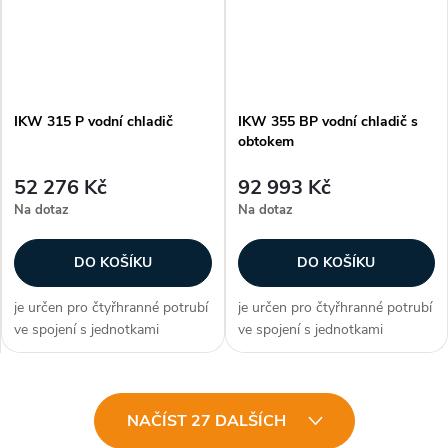
je...
je...
IKW 315 P vodní chladič
IKW 355 BP vodní chladič s
obtokem
52 276 Kč
92 993 Kč
Na dotaz
Na dotaz
DO KOŠÍKU
DO KOŠÍKU
je určen pro čtyřhranné potrubí
je určen pro čtyřhranné potrubí
ve spojení s jednotkami
ve spojení s jednotkami
DIRECT AIR plášť vodního
DIRECT AIR plášť vodního
chladiče je z galvanizovaného
chladiče je z galvanizovaného
plechu lamely jsou hliníkové na
plechu lamely jsou hliníkové na
O
měděných trubičkách připojení
měděných trubičkách připojení
NAČÍST 27 DALŠÍCH
je...
je...