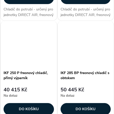
Chladič do potrubí - určený pro
Chladič do potrubí - určený pro
jednotky DIRECT AIR, freonový
jednotky DIRECT AIR, freonový
chladič s obtokem, max.
chladič, přímý výparník, max.
chladicí výkon 13,4 kW, plášť z
chladicí výkon 13,4 kW, plášť z
galvanizovaného plechu,
galvanizovaného plechu,
hliníkové lamely na měděných...
hliníkové lamely na měděných...
IKF 250 P freonový chladič,
IKF 285 BP freonový chladič s
přímý výparník
obtokem
40 415 Kč
50 445 Kč
Na dotaz
Na dotaz
DO KOŠÍKU
DO KOŠÍKU