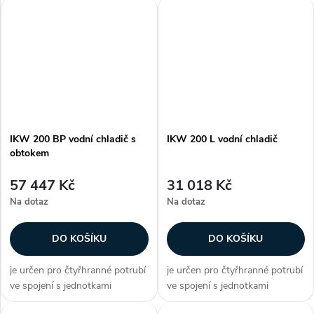
chladicí výkon 44,7 kW, plášť z
chladicí výkon 44,7 kW, plášť z
galvanizovaného plechu,
galvanizovaného plechu,
hliníkové lamely na měděných...
hliníkové lamely na měděných...
IKW 200 BP vodní chladič s
IKW 200 L vodní chladič
obtokem
57 447 Kč
31 018 Kč
Na dotaz
Na dotaz
DO KOŠÍKU
DO KOŠÍKU
je určen pro čtyřhranné potrubí
je určen pro čtyřhranné potrubí
ve spojení s jednotkami
ve spojení s jednotkami
DIRECT AIR plášť vodního
DIRECT AIR plášť vodního