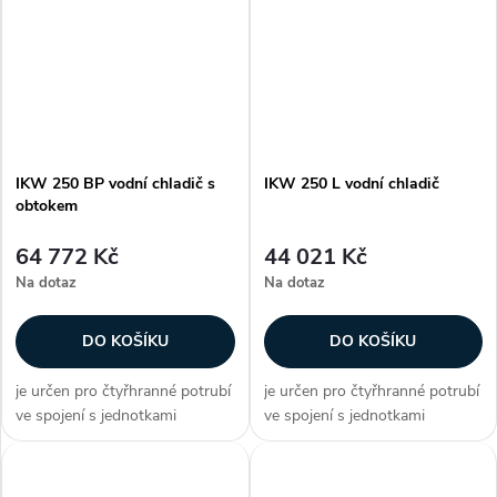
plechu lamely jsou hliníkové na
plechu lamely jsou hliníkové na
měděných trubičkách připojení
měděných trubičkách připojení
je...
je...
IKW 250 BP vodní chladič s
IKW 250 L vodní chladič
obtokem
64 772 Kč
44 021 Kč
Na dotaz
Na dotaz
DO KOŠÍKU
DO KOŠÍKU
je určen pro čtyřhranné potrubí
je určen pro čtyřhranné potrubí
ve spojení s jednotkami
ve spojení s jednotkami
DIRECT AIR plášť vodního
DIRECT AIR plášť vodního
chladiče je z galvanizovaného
chladiče je z galvanizovaného
plechu lamely jsou hliníkové na
plechu lamely jsou hliníkové na