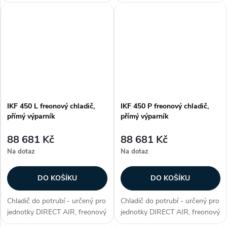
chladič, přímý výparník, max.
chladič s obtokem, max.
chladicí výkon 35,3 kW, plášť z
chladicí výkon 44,7 kW, plášť z
galvanizovaného plechu,
galvanizovaného plechu,
hliníkové lamely na měděných...
hliníkové lamely na měděných...
IKF 450 L freonový chladič,
IKF 450 P freonový chladič,
přímý výparník
přímý výparník
88 681 Kč
88 681 Kč
Na dotaz
Na dotaz
DO KOŠÍKU
DO KOŠÍKU
Chladič do potrubí - určený pro
Chladič do potrubí - určený pro
jednotky DIRECT AIR, freonový
jednotky DIRECT AIR, freonový
chladič, přímý výparník, max.
chladič, přímý výparník, max.