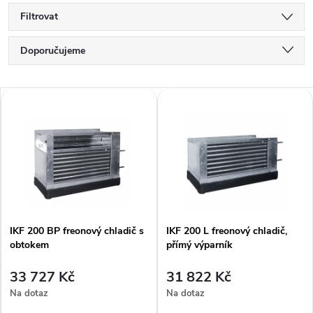
Filtrovat
Ř
Doporučujeme
a
Nejlevnější
V
Nejdražší
z
ý
Nejprodávanější
e
p
Abecedně
n
i
í
IKF 200 BP freonový chladič s
IKF 200 L freonový chladič,
s
obtokem
přímý výparník
p
p
33 727 Kč
31 822 Kč
r
Na dotaz
Na dotaz