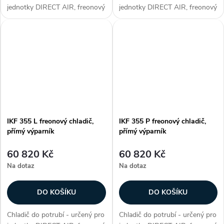
jednotky DIRECT AIR, freonový
jednotky DIRECT AIR, freonový
chladič, přímý výparník, max.
chladič s obtokem, max.
chladicí výkon 18 kW, plášť z
chladicí výkon 24,8 kW, plášť z
galvanizovaného plechu,
galvanizovaného plechu,
hliníkové lamely na měděných...
hliníkové lamely na měděných...
IKF 355 L freonový chladič,
IKF 355 P freonový chladič,
přímý výparník
přímý výparník
60 820 Kč
60 820 Kč
Na dotaz
Na dotaz
DO KOŠÍKU
DO KOŠÍKU
Chladič do potrubí - určený pro
Chladič do potrubí - určený pro