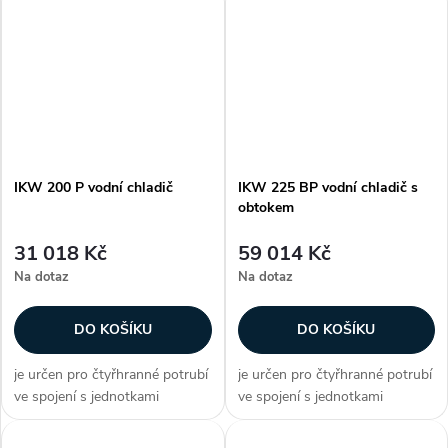
chladiče je z galvanizovaného
chladiče je z galvanizovaného
plechu lamely jsou hliníkové na
plechu lamely jsou hliníkové na
měděných trubičkách připojení
měděných trubičkách připojení
je...
je...
IKW 200 P vodní chladič
IKW 225 BP vodní chladič s
obtokem
31 018 Kč
59 014 Kč
Na dotaz
Na dotaz
DO KOŠÍKU
DO KOŠÍKU
je určen pro čtyřhranné potrubí
je určen pro čtyřhranné potrubí
ve spojení s jednotkami
ve spojení s jednotkami
DIRECT AIR plášť vodního
DIRECT AIR plášť vodního
chladiče je z galvanizovaného
chladiče je z galvanizovaného