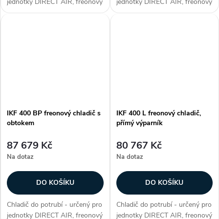
jednotky DIRECT AIR, freonový
jednotky DIRECT AIR, freonový
chladič, přímý výparník, max.
chladič, přímý výparník, max.
chladicí výkon 24,8 kW, plášť z
chladicí výkon 24,8 kW, plášť z
galvanizovaného plechu,
galvanizovaného plechu,
hliníkové lamely na měděných...
hliníkové lamely na měděných...
IKF 400 BP freonový chladič s
IKF 400 L freonový chladič,
obtokem
přímý výparník
87 679 Kč
80 767 Kč
Na dotaz
Na dotaz
DO KOŠÍKU
DO KOŠÍKU
Chladič do potrubí - určený pro
Chladič do potrubí - určený pro
jednotky DIRECT AIR, freonový
jednotky DIRECT AIR, freonový