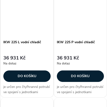
plechu lamely jsou hliníkové na
plechu lamely jsou hliníkové na
měděných trubičkách připojení
měděných trubičkách připojení
je...
je...
IKW 225 L vodní chladič
IKW 225 P vodní chladič
36 931 Kč
36 931 Kč
Na dotaz
Na dotaz
DO KOŠÍKU
DO KOŠÍKU
je určen pro čtyřhranné potrubí
je určen pro čtyřhranné potrubí
ve spojení s jednotkami
ve spojení s jednotkami
DIRECT AIR plášť vodního
DIRECT AIR plášť vodního
chladiče je z galvanizovaného
chladiče je z galvanizovaného