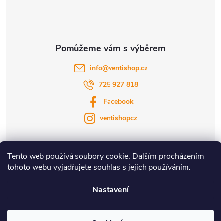
í
info
@
ventishop.cz
725 927 818
Facebook
ventishopcz
Tento web používá soubory cookie. Dalším procházením
tohoto webu vyjadřujete souhlas s jejich používáním.
|
|
Nastavení
Copyright 2026
Ventishop.cz
. Všechna práva vyhrazena.