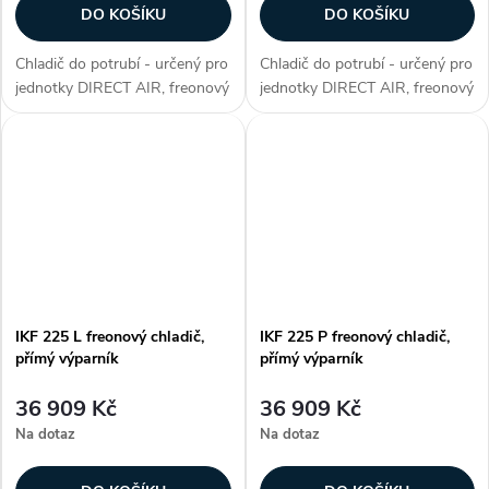
DO KOŠÍKU
DO KOŠÍKU
Chladič do potrubí - určený pro
Chladič do potrubí - určený pro
jednotky DIRECT AIR, freonový
jednotky DIRECT AIR, freonový
chladič, přímý výparník, max.
chladič s obtokem, max.
chladicí výkon 7 kW, plášť z
chladicí výkon 11 kW, plášť z
galvanizovaného plechu,
galvanizovaného plechu,
hliníkové lamely na měděných...
hliníkové lamely na měděných...
IKF 225 L freonový chladič,
IKF 225 P freonový chladič,
přímý výparník
přímý výparník
36 909 Kč
36 909 Kč
Na dotaz
Na dotaz