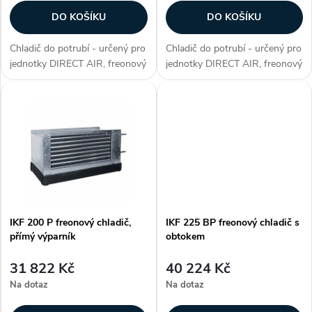
r
o
DO KOŠÍKU
DO KOŠÍKU
o
d
Chladič do potrubí - určený pro
Chladič do potrubí - určený pro
d
jednotky DIRECT AIR, freonový
jednotky DIRECT AIR, freonový
u
chladič s obtokem, max.
chladič, přímý výparník, max.
u
chladicí výkon 7 kW, plášť z
chladicí výkon 7 kW, plášť z
galvanizovaného plechu,
galvanizovaného plechu,
k
hliníkové lamely na měděných...
hliníkové lamely na měděných...
k
t
t
ů
ů
IKF 200 P freonový chladič,
IKF 225 BP freonový chladič s
přímý výparník
obtokem
31 822 Kč
40 224 Kč
Na dotaz
Na dotaz