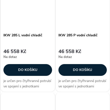
měděných trubičkách připojení
měděných trubičkách připojení
je...
je...
IKW 285 L vodní chladič
IKW 285 P vodní chladič
46 558 Kč
46 558 Kč
Na dotaz
Na dotaz
DO KOŠÍKU
DO KOŠÍKU
je určen pro čtyřhranné potrubí
je určen pro čtyřhranné potrubí
ve spojení s jednotkami
ve spojení s jednotkami
DIRECT AIR plášť vodního
DIRECT AIR plášť vodního
chladiče je z galvanizovaného
chladiče je z galvanizovaného
plechu lamely jsou hliníkové na
plechu lamely jsou hliníkové na
měděných trubičkách připojení
měděných trubičkách připojení