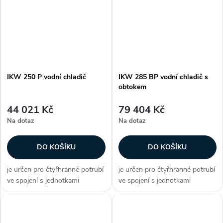
měděných trubičkách připojení
měděných trubičkách připojení
je...
je...
IKW 250 P vodní chladič
IKW 285 BP vodní chladič s
obtokem
44 021 Kč
79 404 Kč
Na dotaz
Na dotaz
DO KOŠÍKU
DO KOŠÍKU
je určen pro čtyřhranné potrubí
je určen pro čtyřhranné potrubí
ve spojení s jednotkami
ve spojení s jednotkami
DIRECT AIR plášť vodního
DIRECT AIR plášť vodního
chladiče je z galvanizovaného
chladiče je z galvanizovaného
plechu lamely jsou hliníkové na
plechu lamely jsou hliníkové na