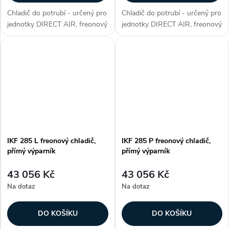
Chladič do potrubí - určený pro
Chladič do potrubí - určený pro
jednotky DIRECT AIR, freonový
jednotky DIRECT AIR, freonový
chladič, přímý výparník, max.
chladič s obtokem, max.
chladicí výkon 13,4 kW, plášť z
chladicí výkon 14,6 kW, plášť z
galvanizovaného plechu,
galvanizovaného plechu,
hliníkové lamely na měděných...
hliníkové lamely na měděných...
IKF 285 L freonový chladič,
IKF 285 P freonový chladič,
přímý výparník
přímý výparník
43 056 Kč
43 056 Kč
Na dotaz
Na dotaz
DO KOŠÍKU
DO KOŠÍKU