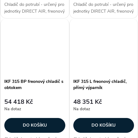
Chladič do potrubí - určený pro
Chladič do potrubí - určený pro
jednotky DIRECT AIR, freonový
jednotky DIRECT AIR, freonový
chladič, přímý výparník, max.
chladič, přímý výparník, max.
chladicí výkon 14,6 kW, plášť z
chladicí výkon 14,6 kW, plášť z
galvanizovaného plechu,
galvanizovaného plechu,
hliníkové lamely na měděných...
hliníkové lamely na měděných...
IKF 315 BP freonový chladič s
IKF 315 L freonový chladič,
obtokem
přímý výparník
54 418 Kč
48 351 Kč
Na dotaz
Na dotaz
DO KOŠÍKU
DO KOŠÍKU