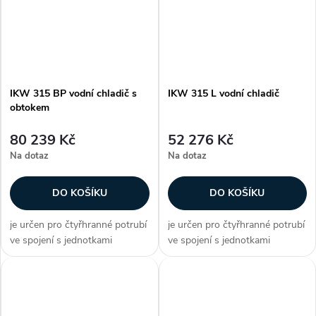
je...
je...
IKW 315 BP vodní chladič s
IKW 315 L vodní chladič
obtokem
80 239 Kč
52 276 Kč
Na dotaz
Na dotaz
DO KOŠÍKU
DO KOŠÍKU
je určen pro čtyřhranné potrubí
je určen pro čtyřhranné potrubí
ve spojení s jednotkami
ve spojení s jednotkami
DIRECT AIR plášť vodního
DIRECT AIR plášť vodního
chladiče je z galvanizovaného
chladiče je z galvanizovaného
plechu lamely jsou hliníkové na
plechu lamely jsou hliníkové na
měděných trubičkách připojení
měděných trubičkách připojení