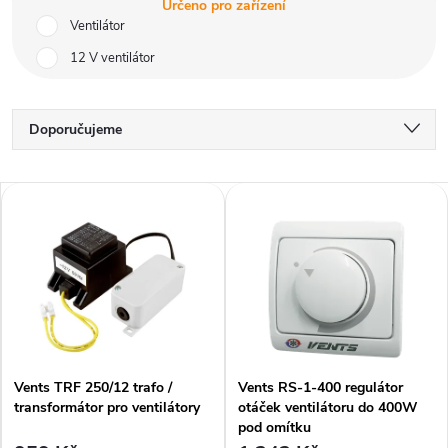
Určeno pro zařízení
Ventilátor
12 V ventilátor
Ř
Doporučujeme
a
Nejlevnější
V
Nejdražší
z
ý
Nejprodávanější
e
p
Abecedně
n
i
í
Vents TRF 250/12 trafo /
Vents RS-1-400 regulátor
s
transformátor pro ventilátory
otáček ventilátoru do 400W
p
pod omítku