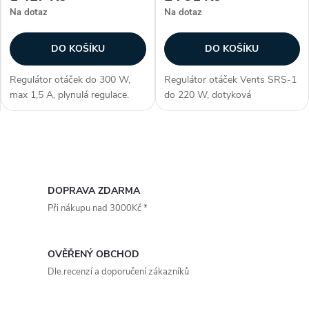
Na dotaz
Na dotaz
DO KOŠÍKU
DO KOŠÍKU
Regulátor otáček do 300 W,
Regulátor otáček Vents SRS-1
max 1,5 A, plynulá regulace.
do 220 W, dotyková
Zapuštěný pod omítku
elektronická regulace,
Zákazníci často dokupují...
zapuštěný pod omítku
Zákazníci často dokupují...
O
v
DOPRAVA ZDARMA
l
Při nákupu nad 3000Kč *
á
d
OVĚŘENÝ OBCHOD
Dle recenzí a doporučení zákazníků
a