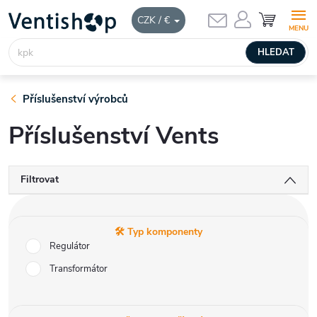
Přejít
NÁKUPNÍ
CZK / €
KOŠÍK
na
obsah
HLEDAT
Příslušenství výrobců
Příslušenství Vents
Filtrovat
🛠️ Typ komponenty
Regulátor
Transformátor