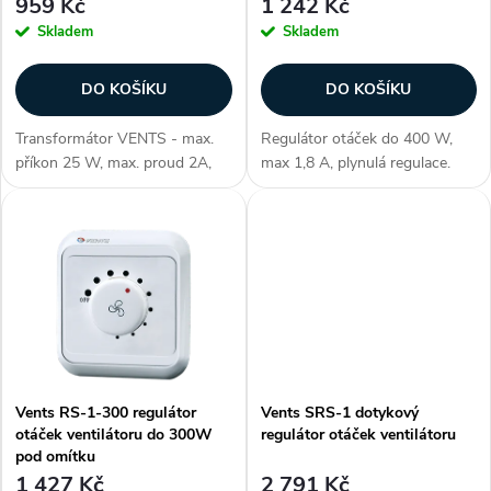
p
959 Kč
1 242 Kč
r
Skladem
Skladem
r
o
DO KOŠÍKU
DO KOŠÍKU
o
d
Transformátor VENTS - max.
Regulátor otáček do 400 W,
d
příkon 25 W, max. proud 2A,
max 1,8 A, plynulá regulace.
u
zatížení 16 W, maximální
Zapuštěný pod omítku
u
výstup 25 VA, instalace na
Zákazníci často dokupují...
panel, mění 230 V do 12 V,
k
rozměry 91 × 58 mm (Š×V),
k
hmotnost 0,8 kg...
t
t
ů
ů
Vents RS-1-300 regulátor
Vents SRS-1 dotykový
otáček ventilátoru do 300W
regulátor otáček ventilátoru
pod omítku
1 427 Kč
2 791 Kč