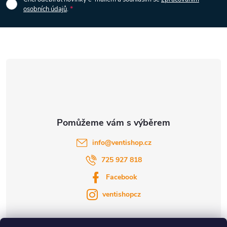
p
s
osobních údajů
.
u
a
t
í
info
@
ventishop.cz
725 927 818
Facebook
ventishopcz