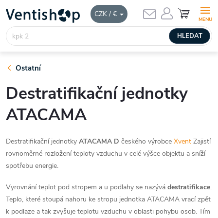
Přejít
NÁKUPNÍ
CZK / €
KOŠÍK
na
obsah
HLEDAT
Ostatní
Destratifikační jednotky
ATACAMA
Destratifikační jednotky
ATACAMA
D
českého výrobce
Xvent
Zajistí
rovnoměrné rozložení teploty vzduchu v celé výšce objektu a sníží
spotřebu energie.
Vyrovnání teplot pod stropem a u podlahy se nazývá
destratifikace
.
Teplo, které stoupá nahoru ke stropu jednotka ATACAMA vrací zpět
k podlaze a tak zvyšuje teplotu vzduchu v oblasti pohybu osob. Tím