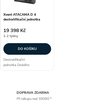
Xvent ATACAMA D 4
destratifikační jednotka
19 398 Kč
1-2 týdny
DO KOŠÍKU
Destratifikační
jednotka českého
výrobce Xvent ATACAMA D 4 zajistí
rovnoměrné rozložení teploty
vzduchu v celé výšce objektu a
O
sníží spotřebu...
v
DOPRAVA ZDARMA
Při nákupu nad 3000Kč *
l