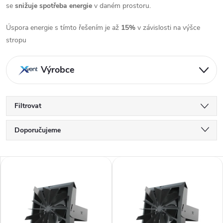
se
snižuje spotřeba energie
v daném prostoru.
Úspora energie s tímto řešením je až
15%
v závislosti na výšce
stropu
Výrobce
Filtrovat
Ř
Doporučujeme
a
Nejlevnější
z
V
e
Nejdražší
ý
n
p
Nejprodávanější
í
i
Abecedně
p
s