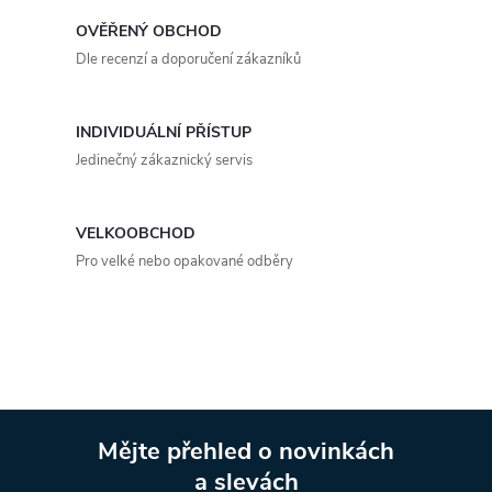
á
OVĚŘENÝ OBCHOD
d
Dle recenzí a doporučení zákazníků
a
INDIVIDUÁLNÍ PŘÍSTUP
c
Jedinečný zákaznický servis
í
p
VELKOOBCHOD
Pro velké nebo opakované odběry
r
v
k
y
Mějte přehled o novinkách
v
a slevách
Z