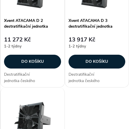
r
p
o
r
d
Xvent ATACAMA D 2
Xvent ATACAMA D 3
o
u
destratifikační jednotka
destratifikační jednotka
d
k
11 272 Kč
13 917 Kč
u
t
1-2 týdny
1-2 týdny
k
ů
t
DO KOŠÍKU
DO KOŠÍKU
ů
Destratifikační
Destratifikační
jednotka českého
jednotka českého
výrobce Xvent ATACAMA D 2 zajistí
výrobce Xvent ATACAMA D 3 zaji
rovnoměrné rozložení teploty
rovnoměrné rozložení teploty
vzduchu v celé výšce objektu a
vzduchu v celé výšce objektu a
sníží spotřebu...
sníží spotřebu...