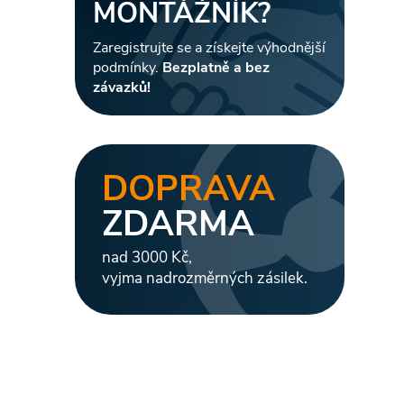
MONTÁŽNÍK?
Zaregistrujte se a získejte výhodnější
i
podmínky.
Bezplatně a bez
závazků!
DOPRAVA
ZDARMA
nad 3000 Kč,
vyjma nadrozměrných zásilek.