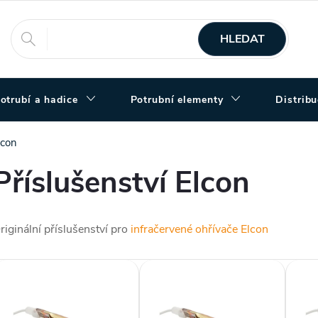
HLEDAT
otrubí a hadice
Potrubní elementy
Distrib
lcon
Příslušenství Elcon
riginální příslušenství pro
infračervené ohřívače Elcon
V
ý