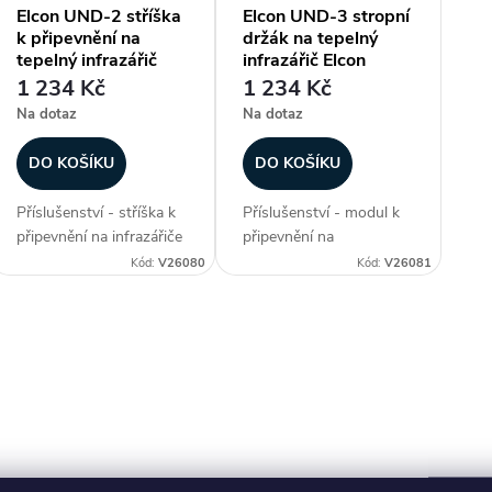
Elcon UND-2 stříška
Elcon UND-3 stropní
k připevnění na
držák na tepelný
tepelný infrazářič
infrazářič Elcon
Elcon
1 234 Kč
1 234 Kč
Na dotaz
Na dotaz
DO KOŠÍKU
DO KOŠÍKU
Příslušenství - stříška k
Příslušenství - modul k
připevnění na infrazářiče
připevnění na
Elcon. Vyrobena z
strop/stěnu na
Kód:
V26080
Kód:
V26081
pevného kovového
infrazářiče Elcon.
materiálu v černé barvě.
Vyrobena z pevného
Zabrání negativnímu
kovového materiálu v
O
vlivu počasí na infrazářič
černé barvě. Napomůže
a lépe zajistí...
k jednoduché instalaci a
v
přispěje ke...
á