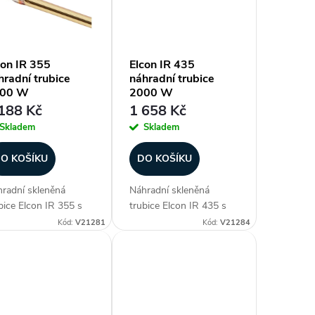
con IR 355
Elcon IR 435
hradní trubice
náhradní trubice
00 W
2000 W
188 Kč
1 658 Kč
Skladem
Skladem
O KOŠÍKU
DO KOŠÍKU
radní skleněná
Náhradní skleněná
bice Elcon IR 355 s
trubice Elcon IR 435 s
konem 2000 W.
výkonem 2000 W.
Kód:
V21281
Kód:
V21284
bice pro infrazářiče je
Trubice pro infrazářiče je
ažena speciálním
potažena speciálním
cením a má krátkou
zlacením a má krátkou
ovou délku 1,2 μm,
vlnovou délku 1,2 μm,
y tomu pohlcuje
díky tomu pohlcuje
rsky,...
paprsky,...