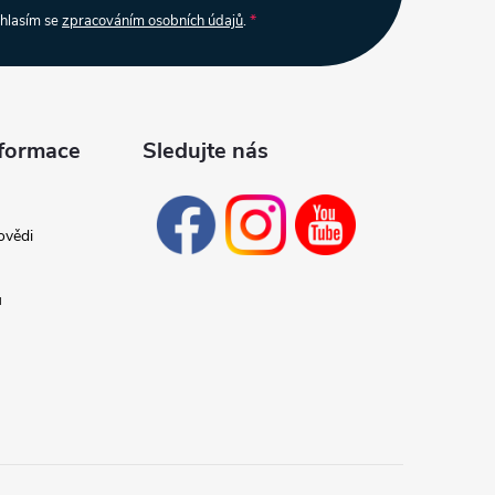
uhlasím se
zpracováním osobních údajů
.
nformace
Sledujte nás
ovědi
ů