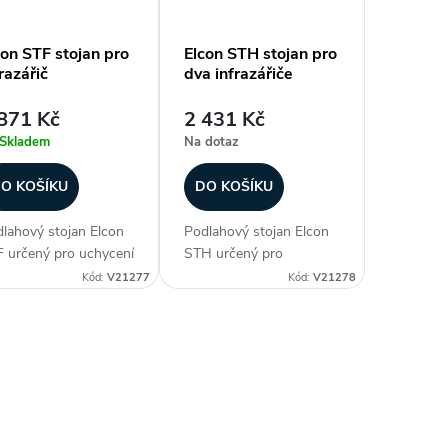
con STF stojan pro
Elcon STH stojan pro
razářič
dva infrazářiče
871 Kč
2 431 Kč
Skladem
Na dotaz
O KOŠÍKU
DO KOŠÍKU
lahový stojan Elcon
Podlahový stojan Elcon
 určený pro uchycení
STH určený pro
noho infrazářiče z
uchycení dvou
Kód:
V21277
Kód:
V21278
y BH, RCH, EIR a
infrazáříčů BH a RCH
-RC. Zajistí pevné
1500, 2000, 2500,
ycení a snadnou
3000. Zajistí pevné
ilitu zářiče a umožní
uchycení a snadnou
idlo umístit tam,...
mobilitu zářičů a
umožní...