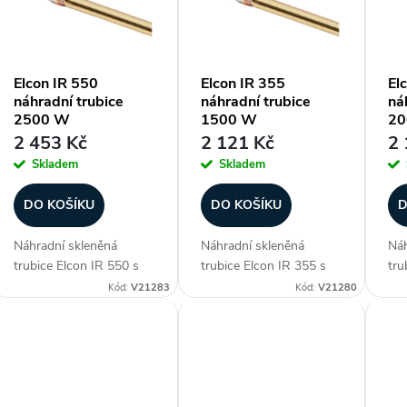
p
Elcon IR 550
Elcon IR 355
El
náhradní trubice
náhradní trubice
ná
s
2500 W
1500 W
20
2 453 Kč
2 121 Kč
2 
p
Skladem
Skladem
r
DO KOŠÍKU
DO KOŠÍKU
D
Náhradní skleněná
Náhradní skleněná
Náh
o
trubice Elcon IR 550 s
trubice Elcon IR 355 s
tru
výkonem 2500 W.
výkonem 1500 W.
vý
Kód:
V21283
Kód:
V21280
d
Trubice pro infrazářiče je
Trubice pro infrazářiče je
Tru
potažena speciálním
potažena speciálním
pot
u
zlacením a má krátkou
zlacením a má krátkou
zla
vlnovou délku 1,2 μm,
vlnovou délku 1,2 μm,
vln
k
díky tomu pohlcuje
díky tomu pohlcuje
dík
paprsky,...
paprsky,...
pap