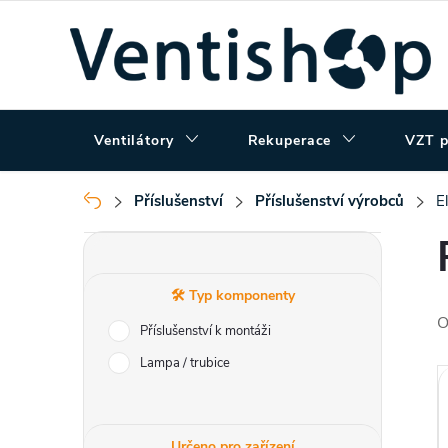
Přejít
na
obsah
Ventilátory
Rekuperace
VZT p
Příslušenství
Příslušenství výrobců
E
Domů
P
o
🛠️ Typ komponenty
O
Příslušenství k montáži
s
Lampa / trubice
t
Určeno pro zařízení