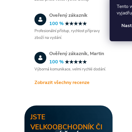
Tento 
vyjadřu
Oveřený zákazník
100 %
Nast
Profesionální přístup, rychlost přípravy
zboží na vydání.
í
Ověřený zákazník, Martin
100 %
r
Výborná komunikace, velmi rychlé dodání.
Zobrazit všechny recenze
JSTE
VELKOOBCHODNÍK ČI