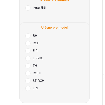
r
Infrazářič
a
i
n
Určeno pro model
n
BH
RCH
í
EIR
p
EIR-RC
TH
a
RCTH
n
ST-RCH
ERT
e