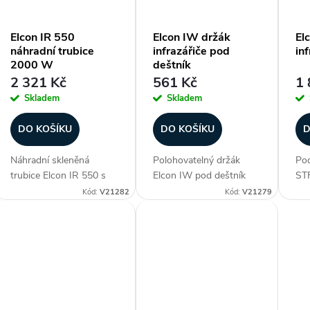
t
Elcon IR 550
Elcon IW držák
El
náhradní trubice
infrazářiče pod
inf
ů
2000 W
deštník
2 321 Kč
561 Kč
1 
Skladem
Skladem
DO KOŠÍKU
DO KOŠÍKU
D
Náhradní skleněná
Polohovatelný držák
Pod
trubice Elcon IR 550 s
Elcon IW pod deštník
STF
výkonem 2000 W.
vyrobený z pevného
jed
Kód:
V21282
Kód:
V21279
Trubice pro infrazářiče je
kovu v černé barvě
řad
potažena speciálním
určený pro uchycení
EIR
zlacením a má krátkou
infrazářiču. Integrovaný
uch
vlnovou délku 1,2 μm,
kloub zajišťuje naklánění
mob
díky tomu pohlcuje
svislé i vodorovné...
top
paprsky,...