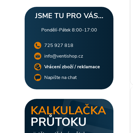
l
JSME TU PRO VÁS...
Pondělí-Pátek 8:00-17:00
725 927 818
info@ventishop.cz
Vrácení zboží / reklamace
Napište na chat
KALKULAČKA
PRŮTOKU