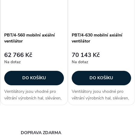
PBT/4-560 mobilní axiální
PBT/4-630 mobilní axiální
ventilátor
ventilátor
62 766 Kč
70 143 Kč
Na dotaz
Na dotaz
DO KOŠÍKU
DO KOŠÍKU
Ventilátory jsou vhodné pro
Ventilátory jsou vhodné pro
větrání výrobních hal, sléváren,
větrání výrobních hal, sléváren,
kováren, sušáren, strojoven,
kováren, sušáren, strojoven,
stavenišť, skleníků a chovných
stavenišť, skleníků a chovných
stanic. Zákazníci často
stanic. Zákazníci často
O
dokupují...
dokupují...
v
DOPRAVA ZDARMA