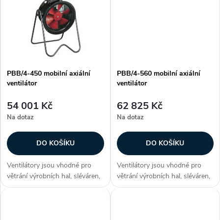
k
dokupují...
dokupují...
k
t
t
ů
ů
PBB/4-450 mobilní axiální
PBB/4-560 mobilní axiální
ventilátor
ventilátor
54 001 Kč
62 825 Kč
Na dotaz
Na dotaz
DO KOŠÍKU
DO KOŠÍKU
Ventilátory jsou vhodné pro
Ventilátory jsou vhodné pro
větrání výrobních hal, sléváren,
větrání výrobních hal, sléváren,
kováren, sušáren, strojoven,
kováren, sušáren, strojoven,
stavenišť, skleníků a chovných
stavenišť, skleníků a chovných
stanic. Zákazníci často
stanic. Zákazníci často
dokupují...
dokupují...