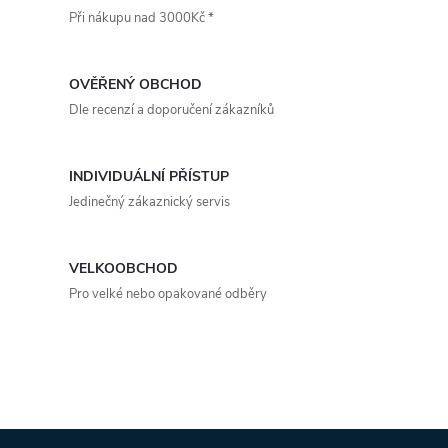
Při nákupu nad 3000Kč *
l
á
OVĚŘENÝ OBCHOD
d
Dle recenzí a doporučení zákazníků
a
INDIVIDUÁLNÍ PŘÍSTUP
c
Jedinečný zákaznický servis
í
p
VELKOOBCHOD
Pro velké nebo opakované odběry
r
v
k
y