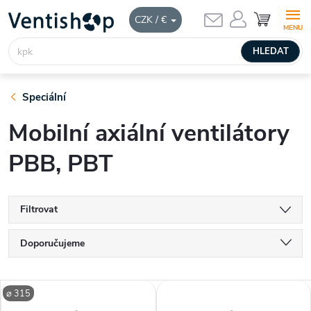
Přejít
NÁKUPNÍ
CZK / €
KOŠÍK
na
obsah
HLEDAT
Speciální
Mobilní axiální ventilátory
PBB, PBT
Filtrovat
Ř
Doporučujeme
a
Nejlevnější
V
⌀ 315
Nejdražší