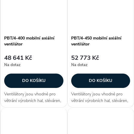
PBT/4-400 mobilní axiální
PBT/4-450 mobilní axiální
ventilátor
ventilátor
48 641 Kč
52 773 Kč
Na dotaz
Na dotaz
DO KOŠÍKU
DO KOŠÍKU
Ventilátory jsou vhodné pro
Ventilátory jsou vhodné pro
větrání výrobních hal, sléváren,
větrání výrobních hal, sléváren,
kováren, sušáren, strojoven,
kováren, sušáren, strojoven,
stavenišť, skleníků a chovných
stavenišť, skleníků a chovných
stanic. Zákazníci často
stanic. Zákazníci často
dokupují...
dokupují...