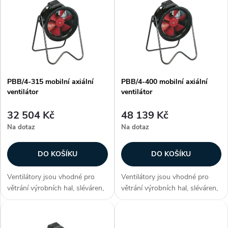
z
ý
Nejprodávanější
e
p
Abecedně
n
i
í
PBB/4-315 mobilní axiální
PBB/4-400 mobilní axiální
s
ventilátor
ventilátor
p
p
32 504 Kč
48 139 Kč
r
Na dotaz
Na dotaz
r
o
DO KOŠÍKU
DO KOŠÍKU
o
d
Ventilátory jsou vhodné pro
Ventilátory jsou vhodné pro
d
větrání výrobních hal, sléváren,
větrání výrobních hal, sléváren,
u
kováren, sušáren, strojoven,
kováren, sušáren, strojoven,
u
stavenišť, skleníků a chovných
stavenišť, skleníků a chovných
stanic. Zákazníci často
stanic. Zákazníci často