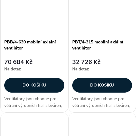
PBB/4-630 mobilní axiální
PBT/4-315 mobilní axiální
ventilátor
ventilátor
70 684 Kč
32 726 Kč
Na dotaz
Na dotaz
DO KOŠÍKU
DO KOŠÍKU
Ventilátory jsou vhodné pro
Ventilátory jsou vhodné pro
větrání výrobních hal, sléváren,
větrání výrobních hal, sléváren,
kováren, sušáren, strojoven,
kováren, sušáren, strojoven,
stavenišť, skleníků a chovných
stavenišť, skleníků a chovných
stanic. Zákazníci často
stanic. Zákazníci často
dokupují...
dokupují...