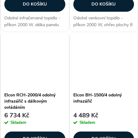
DO KOŠÍKU
DO KOŠÍKU
Odolné infračervené topidlo -
Odolné venkovní topidlo -
příkon 2000 W, délka panelu
příkon 2000 W, ohřev plochy 8
500 mm, voděodolné (krytí IP
- 12 m2, životnost lampy 7000
55), ohřev plochy až 12-20 m2,
hod., materiál hliník, barva
materiál aluminium, 2. generace
černá, voděodolnost o IP 67,
lampy Golden IR (pokročilá...
napětí 230 - 235 V, digitální...
Elcon RCH-2000/4 odolný
Elcon BH-1500/4 odolný
infrazářič s dálkovým
infrazářič
ovládáním
6 734 Kč
4 489 Kč
Skladem
Skladem