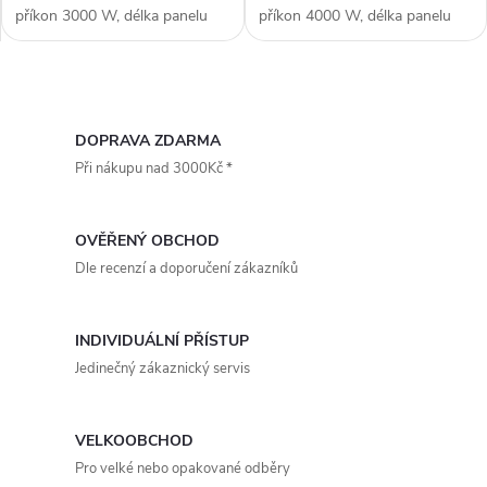
příkon 3000 W, délka panelu
příkon 4000 W, délka panelu
860 mm, voděodolné (krytí IP
860 mm, voděodolné (krytí IP
67), ohřev plochy až 15-30 m2,
67), ohřev plochy až 15-30 m2,
materiál aluminium, 3. generace
materiál aluminium, 3. generace
O
lampy - NIR (vysoce...
lampy - NIR (vysoce...
v
DOPRAVA ZDARMA
Při nákupu nad 3000Kč *
l
á
OVĚŘENÝ OBCHOD
d
Dle recenzí a doporučení zákazníků
a
INDIVIDUÁLNÍ PŘÍSTUP
c
Jedinečný zákaznický servis
í
p
VELKOOBCHOD
Pro velké nebo opakované odběry