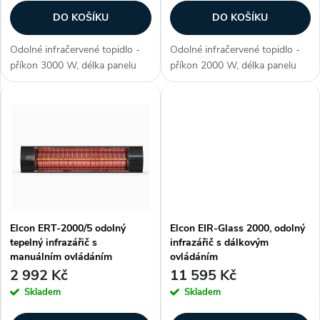
r
o
DO KOŠÍKU
DO KOŠÍKU
o
d
Odolné infračervené topidlo -
Odolné infračervené topidlo -
d
příkon 3000 W, délka panelu
příkon 2000 W, délka panelu
u
870 mm, voděodolné (krytí IP
530 mm, voděodolné (krytí IP
u
67), ohřev plochy až 15-30 m2,
67), ohřev plochy až 12-20 m2,
materiál aluminium, 2. generace
materiál aluminium, 2. generace
k
lampy Golden IR (pokročilá...
lampy Golden IR (pokročilá...
k
t
t
ů
ů
Elcon ERT-2000/5 odolný
Elcon EIR-Glass 2000, odolný
tepelný infrazářič s
infrazářič s dálkovým
manuálním ovládáním
ovládáním
2 992 Kč
11 595 Kč
Skladem
Skladem