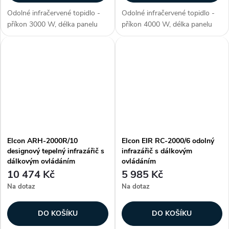
Odolné infračervené topidlo -
Odolné infračervené topidlo -
příkon 3000 W, délka panelu
příkon 4000 W, délka panelu
780 mm, voděodolné (krytí IP
600 mm, voděodolné (krytí IP
67), ohřev plochy až 12-20 m2,
67), ohřev plochy až 22 m2,
materiál aluminium, 2. generace
materiál aluminium, 2. generace
lampy Golden IR (pokročilá...
lampy Golden IR (pokročilá -...
Elcon ARH-2000R/10
Elcon EIR RC-2000/6 odolný
designový tepelný infrazářič s
infrazářič s dálkovým
dálkovým ovládáním
ovládáním
10 474 Kč
5 985 Kč
Na dotaz
Na dotaz
DO KOŠÍKU
DO KOŠÍKU