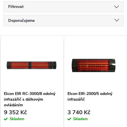
Filtrovat
Ř
Doporučujeme
a
Nejlevnější
V
Nejdražší
z
ý
Nejprodávanější
e
p
Abecedně
n
i
í
Elcon EIR RC-3000/8 odolný
Elcon EIR-2000/5 odolný
s
infrazářič s dálkovým
infrazářič
p
ovládáním
p
9 352 Kč
3 740 Kč
r
Skladem
Skladem