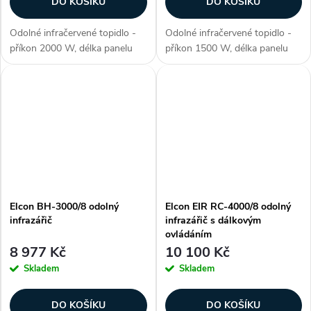
DO KOŠÍKU
DO KOŠÍKU
Odolné infračervené topidlo -
Odolné infračervené topidlo -
příkon 2000 W, délka panelu
příkon 1500 W, délka panelu
470 mm, voděodolné (krytí IP
400 mm, voděodolné (krytí IP
67), ohřev plochy až 12-20 m2,
67), ohřev plochy až 10-16 m2,
materiál aluminium, 3. generace
materiál aluminium, 3. generace
lampy - NIR (vysoce...
lampy - NIR (vysoce...
Elcon BH-3000/8 odolný
Elcon EIR RC-4000/8 odolný
infrazářič
infrazářič s dálkovým
ovládáním
8 977 Kč
10 100 Kč
Skladem
Skladem
DO KOŠÍKU
DO KOŠÍKU