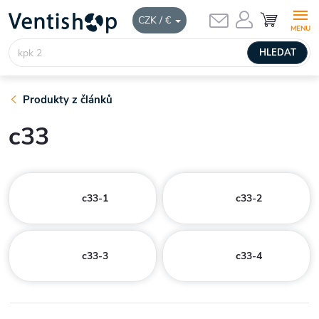
Přejít
NÁKUPNÍ
CZK / €
KOŠÍK
na
obsah
HLEDAT
Produkty z článků
c33
c33-1
c33-2
c33-3
c33-4