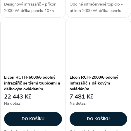
Designový infrazářič - příkon
Odolné infračervené topidlo -
2000 W, délka panelu 1075
příkon 2000 W, délka panelu
mm, voděodolné (krytí IP 55),
600 mm, voděodolné (krytí IP
ohřev plochy až 12-20 m2,
67), ohřev plochy až 12-20 m2,
materiál nerezová ocel, barva
materiál aluminium, 2. generace
černá, moderní design, použití...
lampy Golden IR (pokročilá...
Elcon RCTH-6000/6 odolný
Elcon RCH-2000/6 odolný
infrazářič se třemi trubicemi a
infrazářič s dálkovým
dálkovým ovládáním
ovládáním
22 443 Kč
7 481 Kč
Na dotaz
Na dotaz
DO KOŠÍKU
DO KOŠÍKU