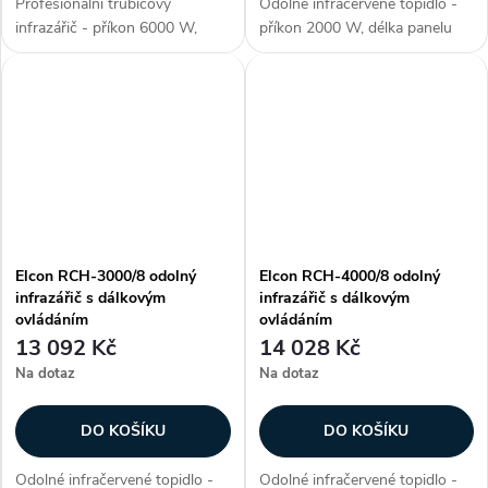
Profesionální trubicový
Odolné infračervené topidlo -
infrazářič - příkon 6000 W,
příkon 2000 W, délka panelu
délka panelu 650 mm,
670 mm, voděodolné (krytí IP
voděodolné (krytí IP 67), ohřev
67), ohřev plochy až 12-20 m2,
plochy až 15-35 m2, materiál
materiál aluminium, 3. generace
aluminium, 3. generace lampy -
lampy - NIR (vysoce...
NIR (vysoce...
Elcon RCH-3000/8 odolný
Elcon RCH-4000/8 odolný
infrazářič s dálkovým
infrazářič s dálkovým
ovládáním
ovládáním
13 092 Kč
14 028 Kč
Na dotaz
Na dotaz
DO KOŠÍKU
DO KOŠÍKU
Odolné infračervené topidlo -
Odolné infračervené topidlo -