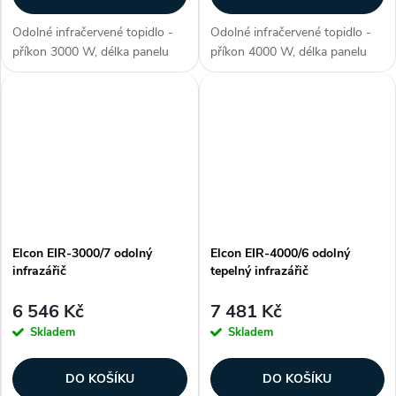
Odolné infračervené topidlo -
Odolné infračervené topidlo -
příkon 3000 W, délka panelu
příkon 4000 W, délka panelu
800 mm, voděodolné (krytí IP
870 mm, voděodolné (krytí IP
67), ohřev plochy až 15-30 m2,
67), ohřev plochy až až 22 m2,
materiál aluminium, 3. generace
materiál aluminium, 2. generace
lampy - NIR (vysoce...
lampy Golden IR (pokročilá...
Elcon EIR-3000/7 odolný
Elcon EIR-4000/6 odolný
infrazářič
tepelný infrazářič
6 546 Kč
7 481 Kč
Skladem
Skladem
DO KOŠÍKU
DO KOŠÍKU