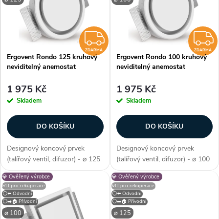
e
p
Abecedně
n
i
ZDARMA
í
ZDARMA
ZDARMA
Ergovent Rondo 125 kruhový
Ergovent Rondo 100 kruhový
s
neviditelný anemostat
neviditelný anemostat
p
p
1 975 Kč
1 975 Kč
r
Skladem
Skladem
r
o
DO KOŠÍKU
DO KOŠÍKU
o
d
Designový koncový prvek
Designový koncový prvek
d
(talířový ventil, difuzor) - ⌀ 125
(talířový ventil, difuzor) - ⌀ 100
u
mm, barva bílá, materiál sádra,
mm, barva bílá, materiál sádra,
💎 Ověřený výrobce
💎 Ověřený výrobce
u
tvar kruhový, odvodní / přívodní
tvar kruhový, odvodní / přívodní
☑️ I pro rekuperace
☑️ I pro rekuperace
- univerzální, regulace průtoku,
- univerzální, regulace průtoku,
k
⚪⬅️ Odvodní
⚪⬅️ Odvodní
prémiové zpracování,...
prémiové zpracování,...
⚪➡️🏠 Přívodní
⚪➡️🏠 Přívodní
k
⌀ 100
⌀ 125