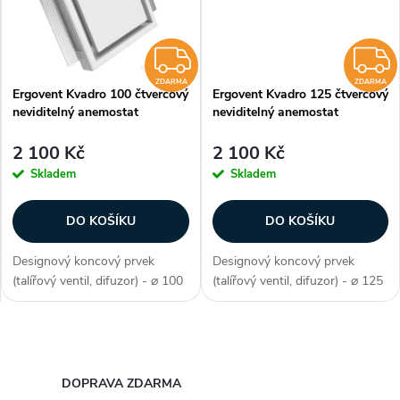
t
t
ů
ZDARMA
ů
ZDARMA
ZDARMA
Ergovent Kvadro 100 čtvercový
Ergovent Kvadro 125 čtvercový
neviditelný anemostat
neviditelný anemostat
2 100 Kč
2 100 Kč
Skladem
Skladem
DO KOŠÍKU
DO KOŠÍKU
Designový koncový prvek
Designový koncový prvek
(talířový ventil, difuzor) - ⌀ 100
(talířový ventil, difuzor) - ⌀ 125
mm, barva bílá, materiál sádra,
mm, barva bílá, materiál sádra,
tvar hranatý, odvodní / přívodní
tvar hranatý, odvodní / přívodní
- univerzální, regulace průtoku,
- univerzální, regulace průtoku,
O
prémiové zpracování,...
prémiové zpracování,...
v
DOPRAVA ZDARMA