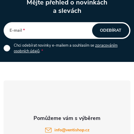
Mějte přehled o novinkách
v
a slevách
Z
ý
á
p
E-mail
ODEBÍRAT
i
p
Chci odebírat novinky e-mailem a souhlasím se
zpracováním
s
osobních údajů
.
a
u
t
í
info
@
ventishop.cz