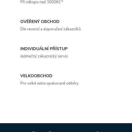
Při nákupu nad 3000Kč *
l
á
OVĚŘENÝ OBCHOD
d
Dle recenzí a doporučení zákazníků
a
INDIVIDUÁLNÍ PŘÍSTUP
c
Jedinečný zákaznický servis
í
p
VELKOOBCHOD
Pro velké nebo opakované odběry
r
v
k
y