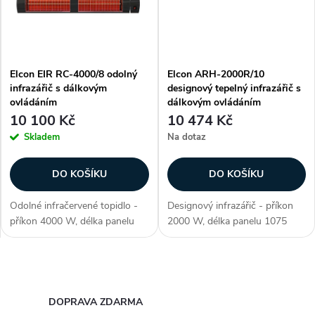
t
t
ů
ů
Elcon EIR RC-4000/8 odolný
Elcon ARH-2000R/10
infrazářič s dálkovým
designový tepelný infrazářič s
ovládáním
dálkovým ovládáním
10 100 Kč
10 474 Kč
Skladem
Na dotaz
DO KOŠÍKU
DO KOŠÍKU
Odolné infračervené topidlo -
Designový infrazářič - příkon
příkon 4000 W, délka panelu
2000 W, délka panelu 1075
870 mm, voděodolné (krytí IP
mm, voděodolné (krytí IP 55),
67), ohřev plochy až až 22 m2,
ohřev plochy až 12-20 m2,
materiál aluminium, 2. generace
materiál nerezová ocel, barva
O
lampy Golden IR (pokročilá...
černá, moderní design, použití...
v
DOPRAVA ZDARMA