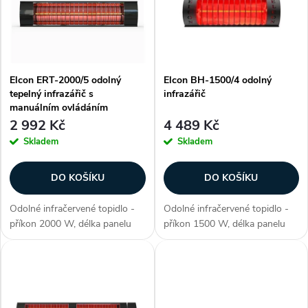
e
p
Abecedně
n
i
í
Elcon ERT-2000/5 odolný
Elcon BH-1500/4 odolný
s
tepelný infrazářič s
infrazářič
p
manuálním ovládáním
p
2 992 Kč
4 489 Kč
r
Skladem
Skladem
r
o
DO KOŠÍKU
DO KOŠÍKU
o
d
Odolné infračervené topidlo -
Odolné infračervené topidlo -
d
příkon 2000 W, délka panelu
příkon 1500 W, délka panelu
u
500 mm, voděodolné (krytí IP
400 mm, voděodolné (krytí IP
u
55), ohřev plochy až 12-20 m2,
67), ohřev plochy až 10-16 m2,
materiál aluminium, 2. generace
materiál aluminium, 3. generace
k
lampy Golden IR (pokročilá...
lampy - NIR (vysoce...
k