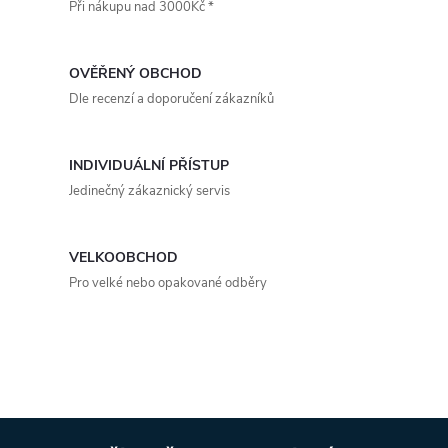
Při nákupu nad 3000Kč *
l
á
OVĚŘENÝ OBCHOD
d
Dle recenzí a doporučení zákazníků
a
INDIVIDUÁLNÍ PŘÍSTUP
c
Jedinečný zákaznický servis
í
p
VELKOOBCHOD
Pro velké nebo opakované odběry
r
v
k
y