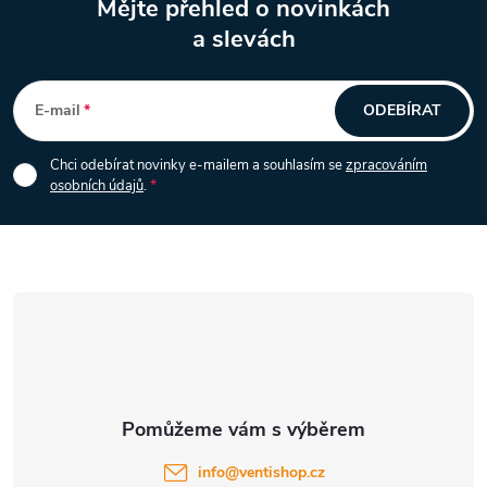
Mějte přehled o novinkách
v
a slevách
Z
ý
á
p
E-mail
ODEBÍRAT
i
p
Chci odebírat novinky e-mailem a souhlasím se
zpracováním
s
osobních údajů
.
a
u
t
í
info
@
ventishop.cz