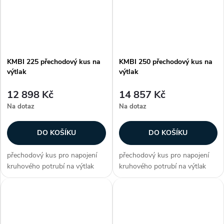
KMBI 225 přechodový kus na
KMBI 250 přechodový kus na
výtlak
výtlak
12 898 Kč
14 857 Kč
Na dotaz
Na dotaz
DO KOŠÍKU
DO KOŠÍKU
přechodový kus pro napojení
přechodový kus pro napojení
kruhového potrubí na výtlak
kruhového potrubí na výtlak
pro ventilátory CMB/CMT
pro ventilátory CMB/CMT
Zákazníci často dokupují...
Zákazníci často dokupují...