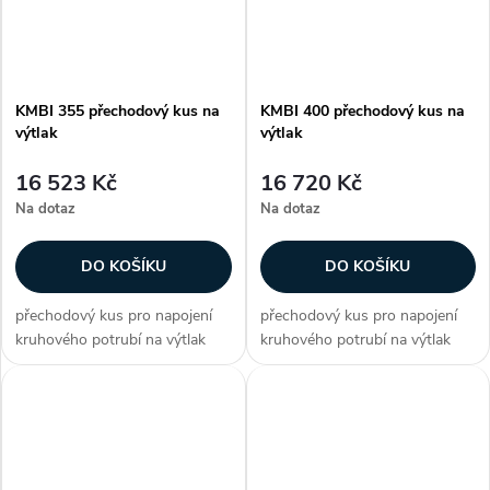
KMBI 355 přechodový kus na
KMBI 400 přechodový kus na
výtlak
výtlak
16 523 Kč
16 720 Kč
Na dotaz
Na dotaz
DO KOŠÍKU
DO KOŠÍKU
přechodový kus pro napojení
přechodový kus pro napojení
kruhového potrubí na výtlak
kruhového potrubí na výtlak
pro ventilátory CMB/CMT
pro ventilátory CMB/CMT
Zákazníci často dokupují...
Zákazníci často dokupují...