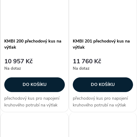
KMBI 200 přechodový kus na
KMBI 201 přechodový kus na
výtlak
výtlak
10 957 Kč
11 760 Kč
Na dotaz
Na dotaz
DO KOŠÍKU
DO KOŠÍKU
přechodový kus pro napojení
přechodový kus pro napojení
kruhového potrubí na výtlak
kruhového potrubí na výtlak
pro ventilátory CMB/CMT
pro ventilátory CMB/CMT
Zákazníci často dokupují...
Zákazníci často dokupují...