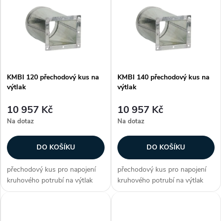
z
ý
Nejprodávanější
e
p
Abecedně
n
i
í
KMBI 120 přechodový kus na
KMBI 140 přechodový kus na
s
výtlak
výtlak
p
p
10 957 Kč
10 957 Kč
r
Na dotaz
Na dotaz
r
o
DO KOŠÍKU
DO KOŠÍKU
o
d
přechodový kus pro napojení
přechodový kus pro napojení
d
kruhového potrubí na výtlak
kruhového potrubí na výtlak
u
pro ventilátory CMB/CMT
pro ventilátory CMB/CMT
u
Zákazníci často dokupují...
Zákazníci často dokupují...