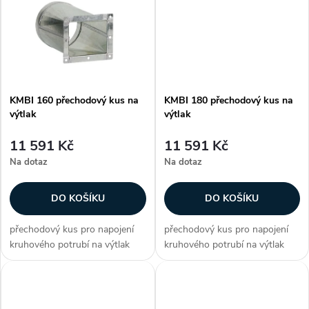
k
k
t
t
ů
ů
KMBI 160 přechodový kus na
KMBI 180 přechodový kus na
výtlak
výtlak
11 591 Kč
11 591 Kč
Na dotaz
Na dotaz
DO KOŠÍKU
DO KOŠÍKU
přechodový kus pro napojení
přechodový kus pro napojení
kruhového potrubí na výtlak
kruhového potrubí na výtlak
pro ventilátory CMB/CMT
pro ventilátory CMB/CMT
Zákazníci často dokupují...
Zákazníci často dokupují...