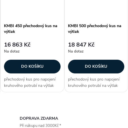
KMBI 450 přechodový kus na
KMBI 500 přechodový kus na
výtlak
výtlak
16 863 Kč
18 847 Kč
Na dotaz
Na dotaz
DO KOŠÍKU
DO KOŠÍKU
přechodový kus pro napojení
přechodový kus pro napojení
kruhového potrubí na výtlak
kruhového potrubí na výtlak
pro ventilátory CMB/CMT
pro ventilátory CMB/CMT
Zákazníci často dokupují...
Zákazníci často dokupují...
O
v
DOPRAVA ZDARMA
Při nákupu nad 3000Kč *