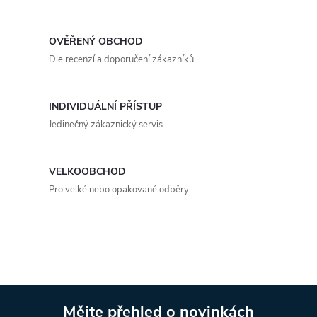
l
á
OVĚŘENÝ OBCHOD
d
Dle recenzí a doporučení zákazníků
a
INDIVIDUÁLNÍ PŘÍSTUP
c
Jedinečný zákaznický servis
í
p
VELKOOBCHOD
Pro velké nebo opakované odběry
r
v
k
y
Mějte přehled o novinkách