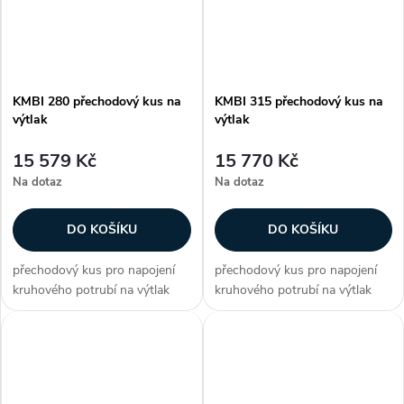
KMBI 280 přechodový kus na
KMBI 315 přechodový kus na
výtlak
výtlak
15 579 Kč
15 770 Kč
Na dotaz
Na dotaz
DO KOŠÍKU
DO KOŠÍKU
přechodový kus pro napojení
přechodový kus pro napojení
kruhového potrubí na výtlak
kruhového potrubí na výtlak
pro ventilátory CMB/CMT
pro ventilátory CMB/CMT
Zákazníci často dokupují...
Zákazníci často dokupují...