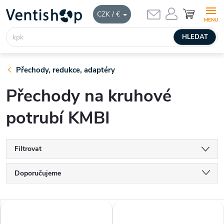
Přejít
NÁKUPNÍ
CZK / €
KOŠÍK
na
obsah
HLEDAT
Přechody, redukce, adaptéry
Přechody na kruhové
potrubí KMBI
Filtrovat
Ř
Doporučujeme
a
Nejlevnější
V
Nejdražší