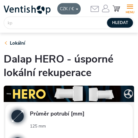
Přejít
NÁKUPNÍ
CZK / €
KOŠÍK
na
obsah
HLEDAT
Lokální
Dalap HERO - úsporné
lokální rekuperace
Průměr potrubí [mm]
125 mm