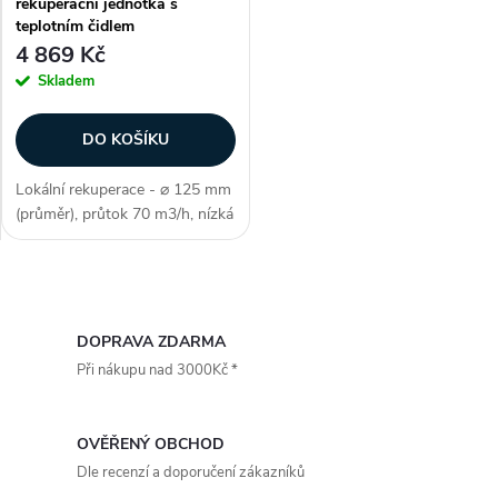
s
rekuperační jednotka s
p
teplotním čidlem
p
4 869 Kč
r
Skladem
r
o
DO KOŠÍKU
o
d
Lokální rekuperace - ⌀ 125 mm
d
(průměr), průtok 70 m3/h, nízká
u
spotřeba energie, dálkový
u
ovladač (součástí balení),
kuličková ložiska, DC motor, 4
k
O
režimy, chytrý režim SMART,...
k
v
DOPRAVA ZDARMA
t
Při nákupu nad 3000Kč *
t
l
ů
á
ů
OVĚŘENÝ OBCHOD
d
Dle recenzí a doporučení zákazníků