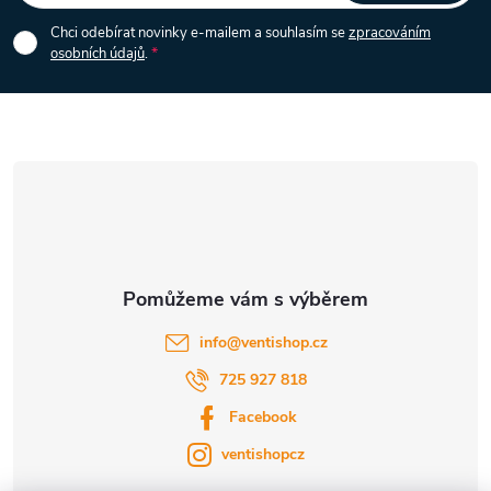
i
p
Chci odebírat novinky e-mailem a souhlasím se
zpracováním
s
osobních údajů
.
a
u
t
í
info
@
ventishop.cz
725 927 818
Facebook
ventishopcz