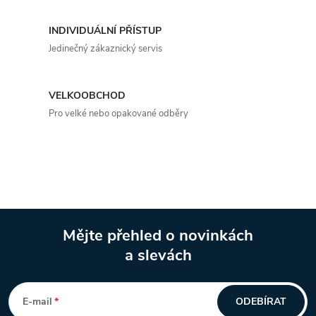
a
INDIVIDUÁLNÍ PŘÍSTUP
c
Jedinečný zákaznický servis
í
p
VELKOOBCHOD
Pro velké nebo opakované odběry
r
v
k
y
Mějte přehled o novinkách
v
a slevách
Z
ý
á
p
E-mail
ODEBÍRAT