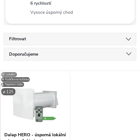
6 rychlostí
Vysoce úsporný chod
Filtrovat
Ř
Doporučujeme
a
Nejlevnější
V
🟨 Lokální
Nejdražší
⚙️ Kuličková ložiska
z
🌡️ Teplotní čidlo
ý
Nejprodávanější
⌀ 125
e
p
Abecedně
n
i
í
Dalap HERO - úsporná lokální