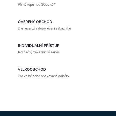
t
Při nákupu nad 3000Kč *
t
l
ů
á
ů
OVĚŘENÝ OBCHOD
d
Dle recenzí a doporučení zákazníků
a
INDIVIDUÁLNÍ PŘÍSTUP
c
Jedinečný zákaznický servis
í
p
VELKOOBCHOD
Pro velké nebo opakované odběry
r
v
k
y