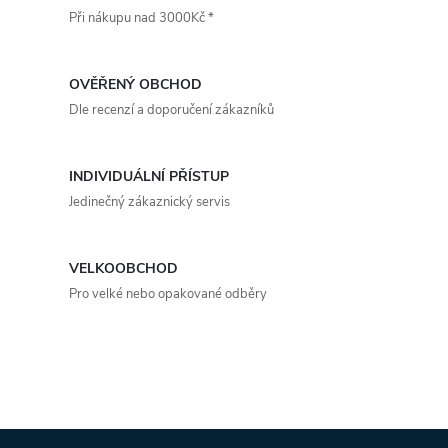
t
Při nákupu nad 3000Kč *
t
l
ů
á
ů
OVĚŘENÝ OBCHOD
d
Dle recenzí a doporučení zákazníků
a
INDIVIDUÁLNÍ PŘÍSTUP
c
Jedinečný zákaznický servis
í
p
VELKOOBCHOD
Pro velké nebo opakované odběry
r
v
k
y