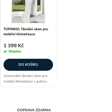
e
p
Abecedně
n
i
í
TOPMK01 Těsnění oken pro
s
mobilní klimatizace
p
p
1 399 Kč
r
Skladem
r
o
DO KOŠÍKU
o
d
Univerzální těsnění oken pro
d
mobilní klimatizace s jednou
u
hadicí pro odvod teplého
u
odpadního vzduchu. Vhodné
pro všechny běžné typy oken
k
O
(vyklápěcí, křídlová, šikmá
k
střešní,...
v
DOPRAVA ZDARMA