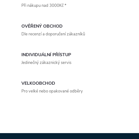
t
Při nákupu nad 3000Kč *
t
l
ů
á
ů
OVĚŘENÝ OBCHOD
d
Dle recenzí a doporučení zákazníků
a
INDIVIDUÁLNÍ PŘÍSTUP
c
Jedinečný zákaznický servis
í
p
VELKOOBCHOD
Pro velké nebo opakované odběry
r
v
k
y