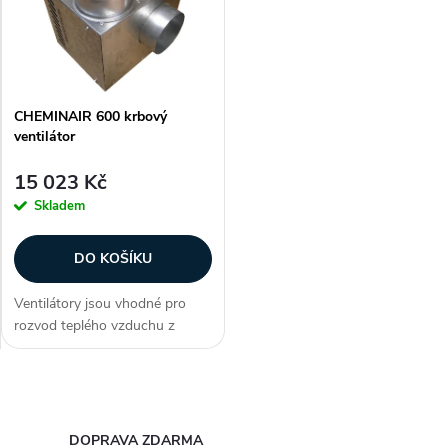
e
p
Abecedně
n
i
í
CHEMINAIR 600 krbový
s
ventilátor
p
p
15 023 Kč
r
Skladem
r
o
DO KOŠÍKU
o
d
Ventilátory jsou vhodné pro
d
rozvod teplého vzduchu z
u
krbové vložky do ostatních
u
místností v bytě nebo
rodinném domu. Zákazníci
k
O
často dokupují...
k
v
DOPRAVA ZDARMA