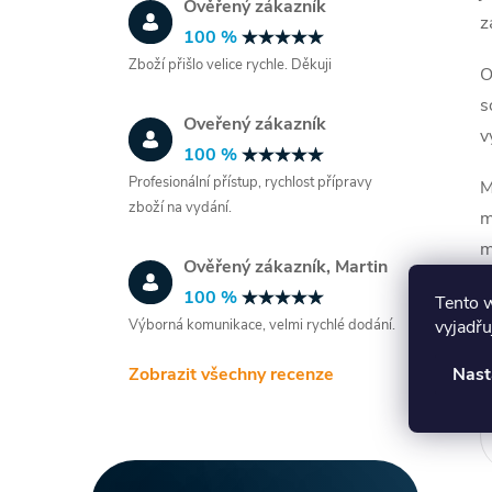
Ověřený zákazník
z
100 %
Zboží přišlo velice rychle. Děkuji
O
s
Oveřený zákazník
v
100 %
Profesionální přístup, rychlost přípravy
M
í
zboží na vydání.
m
m
Ověřený zákazník, Martin
r
100 %
M
Tento 
Výborná komunikace, velmi rychlé dodání.
vyjadřu
a
e
Zobrazit všechny recenze
Nast