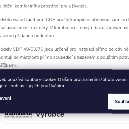
ajištění komfortního prostředí pro uživatele.
á
d
dvhlčovače Dantherm CDP prošly kompletní obnovou, čím se dos
oučasně menší rozměry. V kombinaci s novým bezdrátovým ovládá
a
ysokou přidanou hodnotou.
c
odely CDP 40/50/70 jsou určené pro instalaci přímo do odvl
ontují do místnosti přímo sousedící s bazénem s použitím potr
p
řížkami.
odely CDP jsou navržené tak, aby odolaly agresivním podmínk
web používá soubory cookie. Dalším procházením tohoto webu
jete souhlas s jejich používáním.
 vnitřní komponenty jsou ošetřené práškovou barvou před sest
v
poxidem. Vysoká korozní ochrana třídy C4 (podle EN 12944-2) 
avení
k
Souhl
y
Výrobce
v