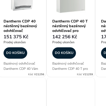
p
Dantherm CDP 40
Dantherm CDP 40 T
Da
nástěnný bazénový
nástěnný bazénový
ná
o
odvhlčovač
odvhlčovač pro
od
montáž do strojovny
151 375 Kč
142 256 Kč
17
d
Prodej ukončen
Prodej ukončen
Pro
u
DO KOŠÍKU
DO KOŠÍKU
D
Bazénový odvlhčovač
Bazénový odvlhčovač
Baz
ů
Dantherm CDP 40 Vám
Dantherm CDP 40 T pro
Da
zajistí ideální klima ve
montáž za zeď (do
zaj
Kód:
V21256
Kód:
V21259
vniřních bazénových
strojovny) Vám zajistí
vni
prostoreh. Dopřeje Vám
ideální klima ve vniřních
pro
tak dokonalý požitek z
bazénových prostoreh.
tak
koupání a
Dopřeje Vám tak
kou
relaxace. Kromě
dokonalý požitek z...
rel
exkluzivního...
exk