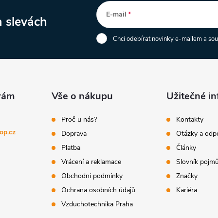
E-mail
a slevách
Chci odebírat novinky e-mailem a so
Vše o nákupu
Užitečné i
Proč u nás?
Kontakty
op.cz
Doprava
Otázky a odp
Platba
Články
Vrácení a reklamace
Slovník pojm
Obchodní podmínky
Značky
Ochrana osobních údajů
Kariéra
Vzduchotechnika Praha