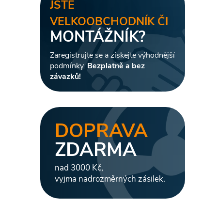
JSTE
VELKOOBCHODNÍK ČI
MONTÁŽNÍK?
i
Zaregistrujte se a získejte výhodnější
podmínky.
Bezplatně a bez
závazků!
DOPRAVA
ZDARMA
nad 3000 Kč,
vyjma nadrozměrných zásilek.