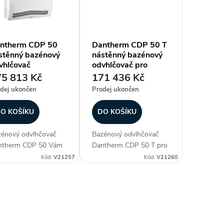
ntherm CDP 50
Dantherm CDP 50 T
stěnný bazénový
nástěnný bazénový
vhlčovač
odvhlčovač pro
montáž do strojovny
5 813 Kč
171 436 Kč
dej ukončen
Prodej ukončen
O KOŠÍKU
DO KOŠÍKU
énový odvlhčovač
Bazénový odvlhčovač
ntherm CDP 50 Vám
Dantherm CDP 50 T pro
istí ideální klima ve
montáž za zeď (do
Kód:
V21257
Kód:
V21260
řních bazénových
strojovny) Vám zajistí
storeh. Dopřeje Vám
ideální klima ve vniřních
 dokonalý požitek z
bazénových prostoreh.
pání a
Dopřeje Vám tak
axace. Kromě
dokonalý požitek z...
luzivního...