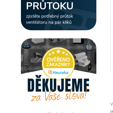
PRŮTOKU
zjistěte potřebný průtok
ventilátoru na pár kliků
V
l
j