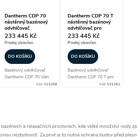
Dantherm CDP 70
Dantherm CDP 70 T
nástěnný bazénový
nástěnný bazénový
odvhlčovač
odvhlčovač pro
montáž do strojovny
233 445 Kč
233 445 Kč
Prodej ukončen
Prodej ukončen
DO KOŠÍKU
DO KOŠÍKU
Bazénový odvlhčovač
Bazénový odvlhčovač
Dantherm CDP 70 Vám
Dantherm CDP 70 T pro
zajistí ideální klima ve
montáž za zeď (do
Kód:
V21258
Kód:
V21261
vniřních bazénových
strojovny) Vám zajistí
prostoreh. Dopřeje Vám
ideální klima ve vniřních
tak dokonalý požitek z
bazénových prostoreh.
O
koupání a
Dopřeje Vám tak
relaxace. Kromě
dokonalý požitek z
v
exkluzivního...
koupání a...
 bazénech a relaxačních prostorech, kde velké množství vody zp
asnou nezbytností. Za prvé je to nutná ochrana budov před plesniv