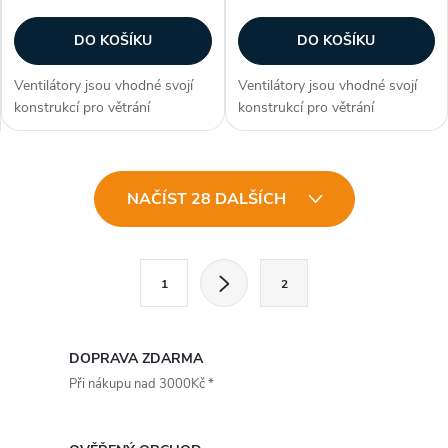
DO KOŠÍKU
DO KOŠÍKU
Ventilátory jsou vhodné svojí
Ventilátory jsou vhodné svojí
konstrukcí pro větrání
konstrukcí pro větrání
průmyslových hal, provozoven,
průmyslových hal, provozoven,
bazénů a skladů. Zákazníci
bazénů a skladů. Zákazníci
často dokupují...
často dokupují...
O
NAČÍST 28 DALŠÍCH
v
l
S
1
2
t
á
r
d
á
DOPRAVA ZDARMA
a
n
Při nákupu nad 3000Kč *
k
c
o