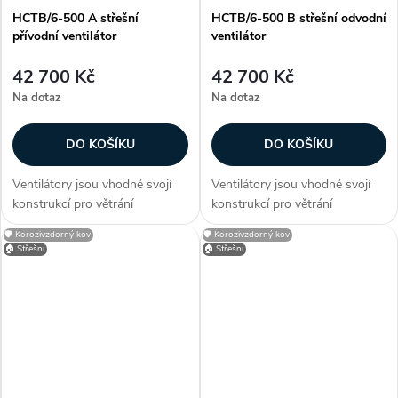
HCTB/6-500 A střešní
HCTB/6-500 B střešní odvodní
přívodní ventilátor
ventilátor
42 700 Kč
42 700 Kč
Na dotaz
Na dotaz
DO KOŠÍKU
DO KOŠÍKU
Ventilátory jsou vhodné svojí
Ventilátory jsou vhodné svojí
konstrukcí pro větrání
konstrukcí pro větrání
průmyslových hal, provozoven,
průmyslových hal, provozoven,
🛡️ Korozivzdorný kov
🛡️ Korozivzdorný kov
bazénů a skladů. Zákazníci
bazénů a skladů. Zákazníci
🏠 Střešní
🏠 Střešní
často dokupují...
často dokupují...