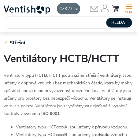
Přejít
NÁKUPNÍ
CZK / €
KOŠÍK
na
obsah
HLEDAT
Střešní
Ventilátory HCTB/HCTT
Ventilátory typu
HCTB, HCTT
jsou
axiální střešní ventilátory
. Jsou
určeny k dopravě vzduchu bez mechanických částic, které by mohly
způsobit abrazi nebo nevyváženost oběžného kola. Ventilátory jsou
určeny pro prostory bez nebezpečí výbuchu. Ventilátory se instalují
ve svislé poloze. Ventilátory jsou vyráběny za nejpřísnější výrobní
kontroly v systému
ISO 9001
.
Ventilátory typu HCTxxxx
A
jsou určeny k
přívodu
vzduchu.
Ventilátory typu HCTxxxx
B
jsou určeny k
odvodu
vzduchu.