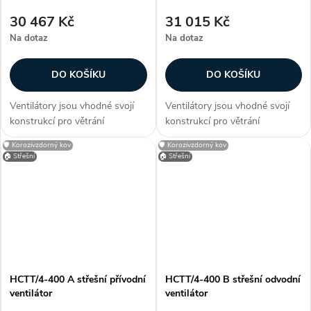
30 467 Kč
31 015 Kč
Na dotaz
Na dotaz
DO KOŠÍKU
DO KOŠÍKU
Ventilátory jsou vhodné svojí
Ventilátory jsou vhodné svojí
konstrukcí pro větrání
konstrukcí pro větrání
průmyslových hal, provozoven,
průmyslových hal, provozoven,
🛡️ Korozivzdorný kov
🛡️ Korozivzdorný kov
bazénů a skladů. Zákazníci
bazénů a skladů. Zákazníci
🏠 Střešní
🏠 Střešní
často dokupují...
často dokupují...
HCTT/4-400 A střešní přívodní
HCTT/4-400 B střešní odvodní
ventilátor
ventilátor