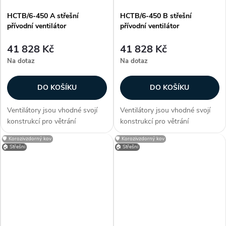
HCTB/6-450 A střešní
HCTB/6-450 B střešní
přívodní ventilátor
přívodní ventilátor
41 828 Kč
41 828 Kč
Na dotaz
Na dotaz
DO KOŠÍKU
DO KOŠÍKU
Ventilátory jsou vhodné svojí
Ventilátory jsou vhodné svojí
konstrukcí pro větrání
konstrukcí pro větrání
průmyslových hal, provozoven,
průmyslových hal, provozoven,
🛡️ Korozivzdorný kov
🛡️ Korozivzdorný kov
bazénů a skladů. Zákazníci
bazénů a skladů. Zákazníci
🏠 Střešní
🏠 Střešní
často dokupují...
často dokupují...