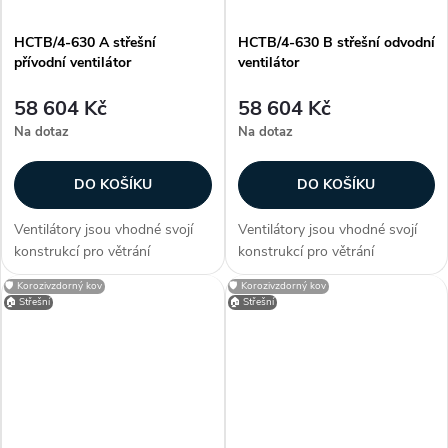
HCTB/4-630 A střešní
HCTB/4-630 B střešní odvodní
přívodní ventilátor
ventilátor
58 604 Kč
58 604 Kč
Na dotaz
Na dotaz
DO KOŠÍKU
DO KOŠÍKU
Ventilátory jsou vhodné svojí
Ventilátory jsou vhodné svojí
konstrukcí pro větrání
konstrukcí pro větrání
průmyslových hal, provozoven,
průmyslových hal, provozoven,
🛡️ Korozivzdorný kov
🛡️ Korozivzdorný kov
bazénů a skladů. Zákazníci
bazénů a skladů. Zákazníci
🏠 Střešní
🏠 Střešní
často dokupují...
často dokupují...