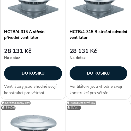
e
p
Abecedně
n
i
í
HCTB/4-315 A střešní
HCTB/4-315 B střešní odvodní
s
přívodní ventilátor
ventilátor
p
p
28 131 Kč
28 131 Kč
r
Na dotaz
Na dotaz
r
o
DO KOŠÍKU
DO KOŠÍKU
o
d
Ventilátory jsou vhodné svojí
Ventilátory jsou vhodné svojí
d
konstrukcí pro větrání
konstrukcí pro větrání
u
průmyslových hal, provozoven,
průmyslových hal, provozoven,
🛡️ Korozivzdorný kov
🛡️ Korozivzdorný kov
u
bazénů a skladů. Zákazníci
bazénů a skladů. Zákazníci
🏠 Střešní
🏠 Střešní
často dokupují...
často dokupují...
k
k