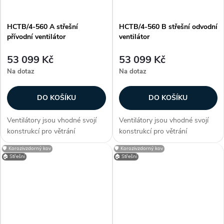
HCTB/4-560 A střešní
HCTB/4-560 B střešní odvodní
přívodní ventilátor
ventilátor
53 099 Kč
53 099 Kč
Na dotaz
Na dotaz
DO KOŠÍKU
DO KOŠÍKU
Ventilátory jsou vhodné svojí
Ventilátory jsou vhodné svojí
konstrukcí pro větrání
konstrukcí pro větrání
průmyslových hal, provozoven,
průmyslových hal, provozoven,
🛡️ Korozivzdorný kov
🛡️ Korozivzdorný kov
bazénů a skladů. Zákazníci
bazénů a skladů. Zákazníci
🏠 Střešní
🏠 Střešní
často dokupují...
často dokupují...