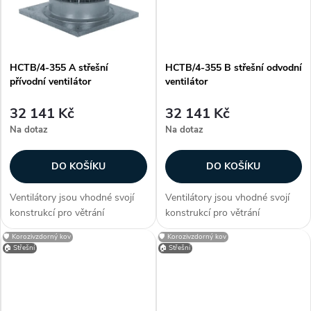
t
t
ů
ů
HCTB/4-355 A střešní
HCTB/4-355 B střešní odvodní
přívodní ventilátor
ventilátor
32 141 Kč
32 141 Kč
Na dotaz
Na dotaz
DO KOŠÍKU
DO KOŠÍKU
Ventilátory jsou vhodné svojí
Ventilátory jsou vhodné svojí
konstrukcí pro větrání
konstrukcí pro větrání
průmyslových hal, provozoven,
průmyslových hal, provozoven,
🛡️ Korozivzdorný kov
🛡️ Korozivzdorný kov
bazénů a skladů. Zákazníci
bazénů a skladů. Zákazníci
🏠 Střešní
🏠 Střešní
často dokupují...
často dokupují...