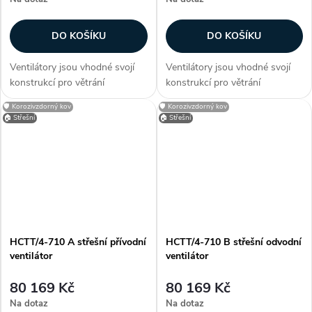
DO KOŠÍKU
DO KOŠÍKU
Ventilátory jsou vhodné svojí
Ventilátory jsou vhodné svojí
konstrukcí pro větrání
konstrukcí pro větrání
průmyslových hal, provozoven,
průmyslových hal, provozoven,
🛡️ Korozivzdorný kov
🛡️ Korozivzdorný kov
bazénů a skladů. Zákazníci
bazénů a skladů. Zákazníci
🏠 Střešní
🏠 Střešní
často dokupují...
často dokupují...
HCTT/4-710 A střešní přívodní
HCTT/4-710 B střešní odvodní
ventilátor
ventilátor
80 169 Kč
80 169 Kč
Na dotaz
Na dotaz