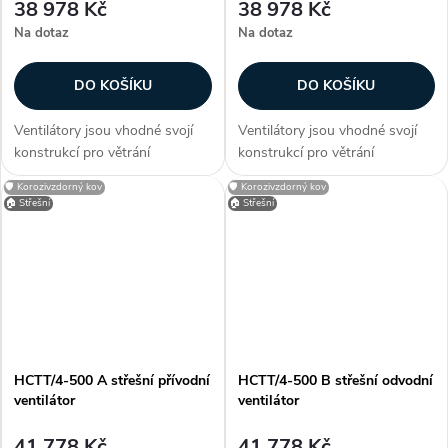
38 978 Kč
38 978 Kč
Na dotaz
Na dotaz
DO KOŠÍKU
DO KOŠÍKU
Ventilátory jsou vhodné svojí
Ventilátory jsou vhodné svojí
konstrukcí pro větrání
konstrukcí pro větrání
průmyslových hal, provozoven,
průmyslových hal, provozoven,
🛡️ Korozivzdorný kov
🛡️ Korozivzdorný kov
bazénů a skladů. Zákazníci
bazénů a skladů. Zákazníci
🏠 Střešní
🏠 Střešní
často dokupují...
často dokupují...
HCTT/4-500 A střešní přívodní
HCTT/4-500 B střešní odvodní
ventilátor
ventilátor
41 778 Kč
41 778 Kč