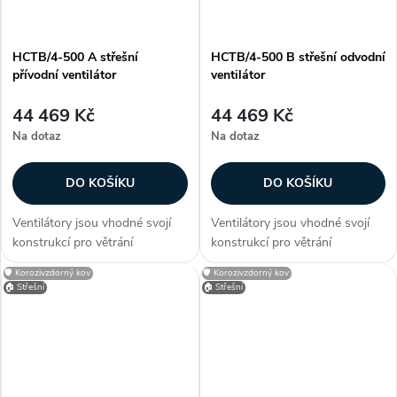
HCTB/4-500 A střešní
HCTB/4-500 B střešní odvodní
přívodní ventilátor
ventilátor
44 469 Kč
44 469 Kč
Na dotaz
Na dotaz
DO KOŠÍKU
DO KOŠÍKU
Ventilátory jsou vhodné svojí
Ventilátory jsou vhodné svojí
konstrukcí pro větrání
konstrukcí pro větrání
průmyslových hal, provozoven,
průmyslových hal, provozoven,
🛡️ Korozivzdorný kov
🛡️ Korozivzdorný kov
bazénů a skladů. Zákazníci
bazénů a skladů. Zákazníci
🏠 Střešní
🏠 Střešní
často dokupují...
často dokupují...