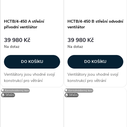
HCTB/4-450 A střešní
HCTB/4-450 B střešní odvodní
přívodní ventilátor
ventilátor
39 980 Kč
39 980 Kč
Na dotaz
Na dotaz
DO KOŠÍKU
DO KOŠÍKU
Ventilátory jsou vhodné svojí
Ventilátory jsou vhodné svojí
konstrukcí pro větrání
konstrukcí pro větrání
průmyslových hal, provozoven,
průmyslových hal, provozoven,
🛡️ Korozivzdorný kov
🛡️ Korozivzdorný kov
bazénů a skladů. Zákazníci
bazénů a skladů. Zákazníci
🏠 Střešní
🏠 Střešní
často dokupují...
často dokupují...