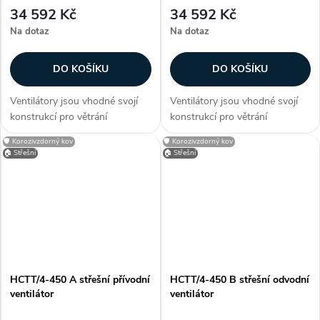
34 592 Kč
34 592 Kč
Na dotaz
Na dotaz
DO KOŠÍKU
DO KOŠÍKU
Ventilátory jsou vhodné svojí
Ventilátory jsou vhodné svojí
konstrukcí pro větrání
konstrukcí pro větrání
průmyslových hal, provozoven,
průmyslových hal, provozoven,
🛡️ Korozivzdorný kov
🛡️ Korozivzdorný kov
bazénů a skladů. Zákazníci
bazénů a skladů. Zákazníci
🏠 Střešní
🏠 Střešní
často dokupují...
často dokupují...
HCTT/4-450 A střešní přívodní
HCTT/4-450 B střešní odvodní
ventilátor
ventilátor