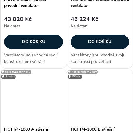
přívodní ventilátor
ventilátor
43 820 Kč
46 224 Kč
Na dotaz
Na dotaz
DO KOŠÍKU
DO KOŠÍKU
Ventilátory jsou vhodné svojí
Ventilátory jsou vhodné svojí
konstrukcí pro větrání
konstrukcí pro větrání
průmyslových hal, provozoven,
průmyslových hal, provozoven,
🛡️ Korozivzdorný kov
🛡️ Korozivzdorný kov
bazénů a skladů. Zákazníci
bazénů a skladů. Zákazníci
🏠 Střešní
🏠 Střešní
často dokupují...
často dokupují...
HCTT/4-1000 A střešní
HCTT/4-1000 B střešní