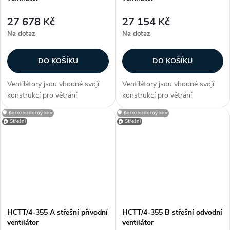
27 678 Kč
27 154 Kč
Na dotaz
Na dotaz
DO KOŠÍKU
DO KOŠÍKU
Ventilátory jsou vhodné svojí
Ventilátory jsou vhodné svojí
konstrukcí pro větrání
konstrukcí pro větrání
průmyslových hal, provozoven,
průmyslových hal, provozoven,
🛡️ Korozivzdorný kov
🛡️ Korozivzdorný kov
bazénů a skladů. Zákazníci
bazénů a skladů. Zákazníci
🏠 Střešní
🏠 Střešní
často dokupují...
často dokupují...
HCTT/4-355 A střešní přívodní
HCTT/4-355 B střešní odvodní
ventilátor
ventilátor