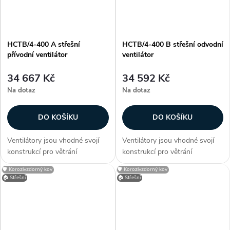
HCTB/4-400 A střešní
HCTB/4-400 B střešní odvodní
přívodní ventilátor
ventilátor
34 667 Kč
34 592 Kč
Na dotaz
Na dotaz
DO KOŠÍKU
DO KOŠÍKU
Ventilátory jsou vhodné svojí
Ventilátory jsou vhodné svojí
konstrukcí pro větrání
konstrukcí pro větrání
průmyslových hal, provozoven,
průmyslových hal, provozoven,
🛡️ Korozivzdorný kov
🛡️ Korozivzdorný kov
bazénů a skladů. Zákazníci
bazénů a skladů. Zákazníci
🏠 Střešní
🏠 Střešní
často dokupují...
často dokupují...