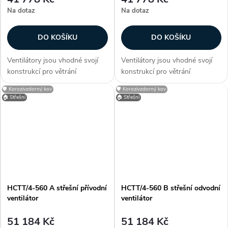
Na dotaz
Na dotaz
DO KOŠÍKU
DO KOŠÍKU
Ventilátory jsou vhodné svojí
Ventilátory jsou vhodné svojí
konstrukcí pro větrání
konstrukcí pro větrání
průmyslových hal, provozoven,
průmyslových hal, provozoven,
🛡️ Korozivzdorný kov
🛡️ Korozivzdorný kov
bazénů a skladů. Zákazníci
bazénů a skladů. Zákazníci
🏠 Střešní
🏠 Střešní
často dokupují...
často dokupují...
HCTT/4-560 A střešní přívodní
HCTT/4-560 B střešní odvodní
ventilátor
ventilátor
51 184 Kč
51 184 Kč