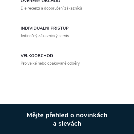
OVĚŘENÝ OBCHOD
í
v
Dle recenzí a doporučení zákazníků
á
p
n
r
INDIVIDUÁLNÍ PŘÍSTUP
í
Jedinečný zákaznický servis
v
k
VELKOOBCHOD
y
Pro velké nebo opakované odběry
v
ý
p
i
Mějte přehled o novinkách
a slevách
s
Z