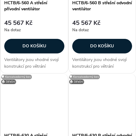
HCTB/6-560 A střešní
HCTB/6-560 B střešní odvodní
přívodní ventilátor
ventilátor
45 567 Kč
45 567 Kč
Na dotaz
Na dotaz
DO KOŠÍKU
DO KOŠÍKU
Ventilátory jsou vhodné svojí
Ventilátory jsou vhodné svojí
konstrukcí pro větrání
konstrukcí pro větrání
průmyslových hal, provozoven,
průmyslových hal, provozoven,
🛡️ Korozivzdorný kov
🛡️ Korozivzdorný kov
bazénů a skladů. Zákazníci
bazénů a skladů. Zákazníci
🏠 Střešní
🏠 Střešní
často dokupují...
často dokupují...
HCTB/6-630 A střešní
HCTB/6-630 B střešní odvodní