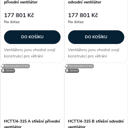
přívodní ventilátor
odvodní ventilátor
177 801 Kč
177 801 Kč
Na dotaz
Na dotaz
DO KOŠÍKU
DO KOŠÍKU
Ventilátory jsou vhodné svojí
Ventilátory jsou vhodné svojí
konstrukcí pro větrání
konstrukcí pro větrání
průmyslových hal, provozoven,
průmyslových hal, provozoven,
🛡️ Korozivzdorný kov
🛡️ Korozivzdorný kov
bazénů a skladů. Zákazníci
bazénů a skladů. Zákazníci
🏠 Střešní
🏠 Střešní
často dokupují...
často dokupují...
HCTT/4-315 A střešní přívodní
HCTT/4-315 B střešní odvodní
ventilátor
ventilátor