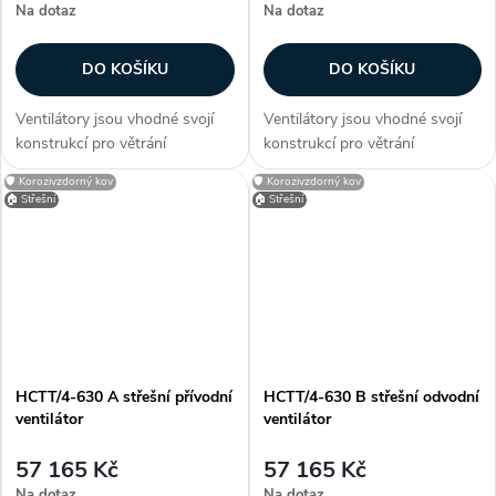
Na dotaz
Na dotaz
DO KOŠÍKU
DO KOŠÍKU
Ventilátory jsou vhodné svojí
Ventilátory jsou vhodné svojí
konstrukcí pro větrání
konstrukcí pro větrání
průmyslových hal, provozoven,
průmyslových hal, provozoven,
🛡️ Korozivzdorný kov
🛡️ Korozivzdorný kov
bazénů a skladů. Zákazníci
bazénů a skladů. Zákazníci
🏠 Střešní
🏠 Střešní
často dokupují...
často dokupují...
HCTT/4-630 A střešní přívodní
HCTT/4-630 B střešní odvodní
ventilátor
ventilátor
57 165 Kč
57 165 Kč
Na dotaz
Na dotaz