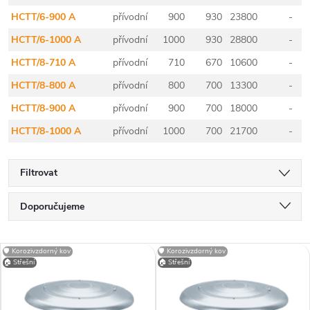
HCTT/6-900 A
přívodní
900
930
23800
-
HCTT/6-1000 A
přívodní
1000
930
28800
-
HCTT/8-710 A
přívodní
710
670
10600
-
HCTT/8-800 A
přívodní
800
700
13300
-
HCTT/8-900 A
přívodní
900
700
18000
-
HCTT/8-1000 A
přívodní
1000
700
21700
-
Filtrovat
Ř
Doporučujeme
a
Nejlevnější
V
🛡️ Korozivzdorný kov
🛡️ Korozivzdorný kov
Nejdražší
🏠 Střešní
🏠 Střešní
z
ý
Nejprodávanější