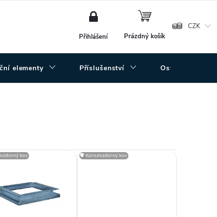
NÁKUPNÍ
KOŠÍK
CZK
Prázdný košík
Přihlášení
uční elementy
Příslušenství
Ostatní
zivzdorný kov
🛡️ Korozivzdorný kov