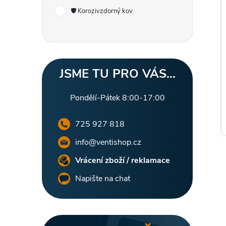
r
i
🛡️ Korozivzdorný kov
a
n
n
JSME TU PRO VÁS...
í
Pondělí-Pátek 8:00-17:00
p
725 927 818
info@ventishop.cz
a
Vrácení zboží / reklamace
n
Napište na chat
e
l