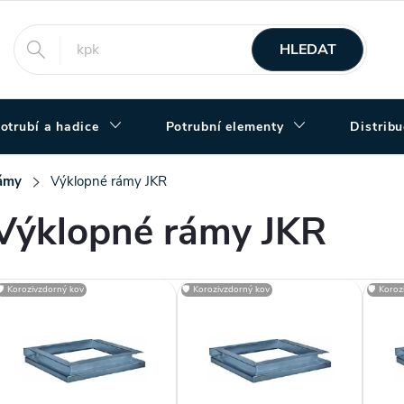
HLEDAT
otrubí a hadice
Potrubní elementy
Distrib
rámy
Výklopné rámy JKR
Výklopné rámy JKR
V
🛡️ Korozivzdorný kov
🛡️ Korozivzdorný kov
🛡️ Koro
ý
p