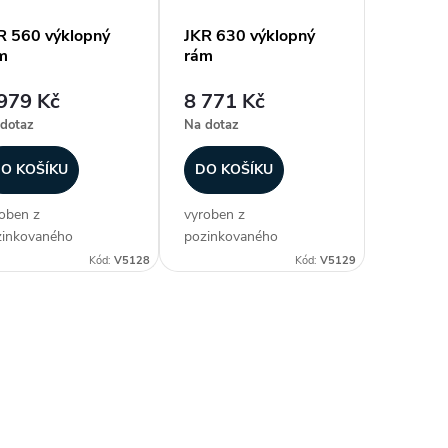
R 560 výklopný
JKR 630 výklopný
m
rám
979 Kč
8 771 Kč
dotaz
Na dotaz
O KOŠÍKU
DO KOŠÍKU
oben z
vyroben z
zinkovaného
pozinkovaného
lového plechu včetně
ocelového plechu včetně
Kód:
V5128
Kód:
V5129
ubů, těsnění a nosné
šroubů, těsnění a nosné
e pro údržbu a čistění
tyče pro údržbu a čistění
žného kola se sací
oběžného kola se sací
ou pro čtyřhranné
dýzou pro čtyřhranné
rubí vhodné pro
potrubí vhodné pro
táž na...
montáž na...