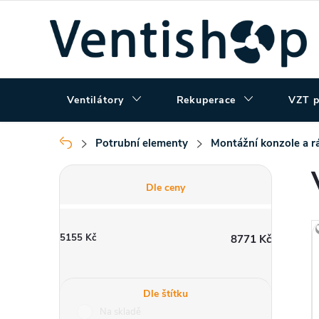
Přejít
na
obsah
Ventilátory
Rekuperace
VZT p
Potrubní elementy
Montážní konzole a 
Domů
P
Dle ceny
o
5155
Kč
8771
Kč
s
t
Dle štítku
Na skladě