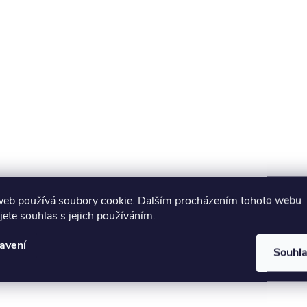
ý
p
s
u
web používá soubory cookie. Dalším procházením tohoto webu
jete souhlas s jejich používáním.
avení
Souhl