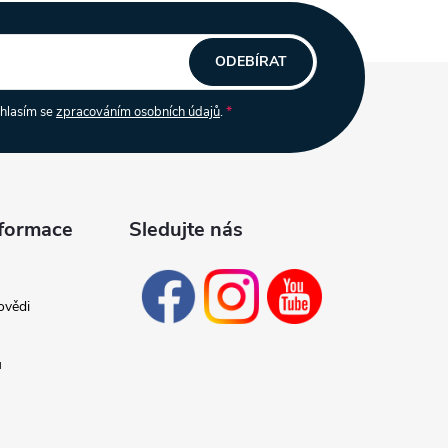
ODEBÍRAT
uhlasím se
zpracováním osobních údajů
.
nformace
Sledujte nás
ovědi
ů