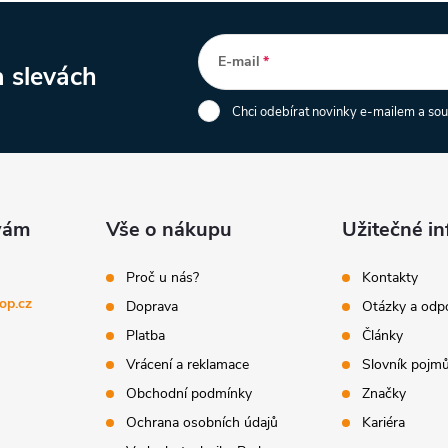
E-mail
a slevách
Chci odebírat novinky e-mailem a so
Vše o nákupu
Užitečné i
Proč u nás?
Kontakty
op.cz
Doprava
Otázky a odp
Platba
Články
Vrácení a reklamace
Slovník pojm
Obchodní podmínky
Značky
Ochrana osobních údajů
Kariéra