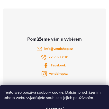
t
í
info
@
ventishop.cz
725 927 818
Facebook
ventishopcz
Tento web používá soubory cookie. Dalším procházením
tohoto webu vyjadřujete souhlas s jejich používáním.
|
|