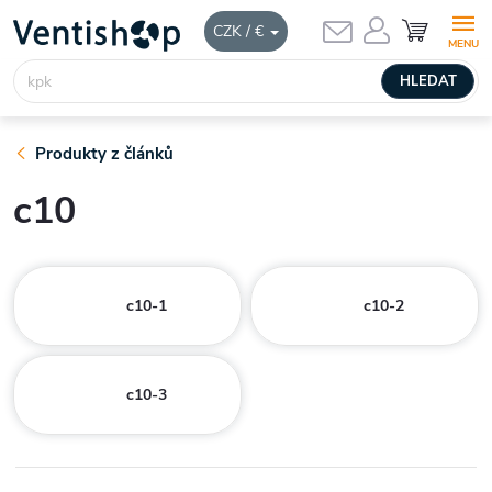
Přejít
NÁKUPNÍ
CZK / €
KOŠÍK
na
obsah
HLEDAT
Produkty z článků
c10
c10-1
c10-2
c10-3