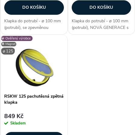
r
o
DO KOŠÍKU
DO KOŠÍKU
o
d
Klapka do potrubí - ⌀ 100 mm
Klapka do potrubí - ⌀ 100 mm
d
(potrubí), se zpevněnou
(potrubí), NOVÁ GENERACE s
u
konstrukcí pro lepší těsnost
lepší plochou proudění a vyšší
💎 Ověřený výrobce
u
(NOVÁ GENERACE), užití (pro
těsností, materiál (rám - plast +
🧲 Magnet
axiální + nízkotlaké ventilátory),
kov. vložka / membrána -
k
⌀ 125
do VZT potrubí (spiro, flexi,...
silikon / těsnění - gumové),...
k
t
t
ů
ů
RSKW 125 pachutěsná zpětná
klapka
849 Kč
Skladem