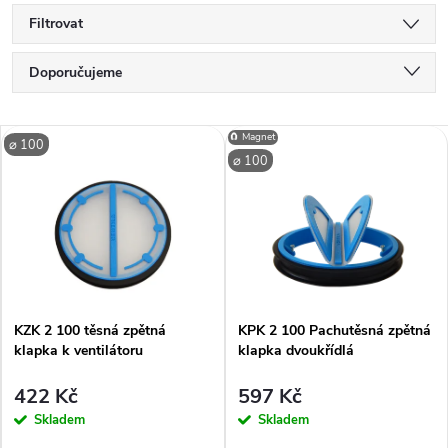
Filtrovat
Ř
Doporučujeme
a
Nejlevnější
V
🧲 Magnet
⌀ 100
Nejdražší
z
⌀ 100
ý
Nejprodávanější
e
p
Abecedně
n
i
í
KZK 2 100 těsná zpětná
KPK 2 100 Pachutěsná zpětná
s
klapka k ventilátoru
klapka dvoukřídlá
p
p
422 Kč
597 Kč
r
Skladem
Skladem