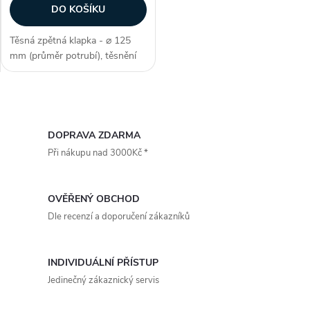
DO KOŠÍKU
Těsná zpětná klapka - ⌀ 125
mm (průměr potrubí), těsnění
splňuje normy ÖN M 6027,
membrána z kvalitního silikonu
užití (digestoře, radiální
O
ventilátory), pro kruhové
potrubí, s...
v
DOPRAVA ZDARMA
Při nákupu nad 3000Kč *
l
á
OVĚŘENÝ OBCHOD
d
Dle recenzí a doporučení zákazníků
a
INDIVIDUÁLNÍ PŘÍSTUP
c
Jedinečný zákaznický servis
í