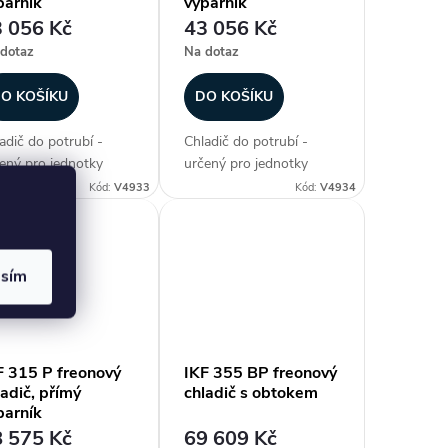
parník
výparník
 056 Kč
43 056 Kč
dotaz
Na dotaz
O KOŠÍKU
DO KOŠÍKU
adič do potrubí -
Chladič do potrubí -
ený pro jednotky
určený pro jednotky
ECT AIR, freonový
DIRECT AIR, freonový
Kód:
V4933
Kód:
V4934
adič, přímý výparník,
chladič, přímý výparník,
. chladicí výkon 14,6
max. chladicí výkon 14,6
 plášť z
kW, plášť z
vanizovaného plechu,
galvanizovaného plechu,
asím
níkové lamely na
hliníkové lamely na
ěných...
měděných...
F 315 P freonový
IKF 355 BP freonový
ladič, přímý
chladič s obtokem
parník
 575 Kč
69 609 Kč