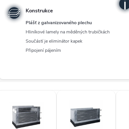
Konstrukce
Plášť z galvanizovaného plechu
Hliníkové lamely na měděných trubičkách
Součástí je eliminátor kapek
Připojení pájením
V
ý
p