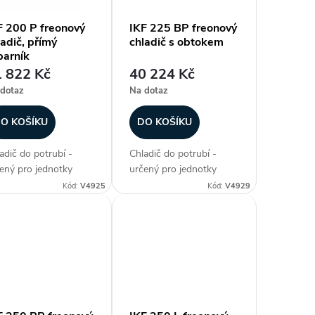
F 200 P freonový
IKF 225 BP freonový
ladič, přímý
chladič s obtokem
parník
 822 Kč
40 224 Kč
dotaz
Na dotaz
O KOŠÍKU
DO KOŠÍKU
adič do potrubí -
Chladič do potrubí -
ený pro jednotky
určený pro jednotky
ECT AIR, freonový
DIRECT AIR, freonový
Kód:
V4925
Kód:
V4929
adič, přímý výparník,
chladič s obtokem, max.
. chladicí výkon 7
chladicí výkon 11 kW,
 plášť z
plášť z galvanizovaného
vanizovaného plechu,
plechu, hliníkové lamely
níkové lamely na
na měděných...
ěných...