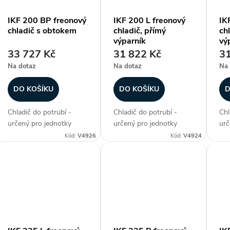
IKF 200 BP freonový
IKF 200 L freonový
IK
chladič s obtokem
chladič, přímý
ch
s
výparník
vý
33 727 Kč
31 822 Kč
31
p
Na dotaz
Na dotaz
Na 
r
DO KOŠÍKU
DO KOŠÍKU
D
Chladič do potrubí -
Chladič do potrubí -
Chl
o
určený pro jednotky
určený pro jednotky
urč
DIRECT AIR, freonový
DIRECT AIR, freonový
DIR
Kód:
V4926
Kód:
V4924
d
chladič s obtokem, max.
chladič, přímý výparník,
chl
chladicí výkon 7 kW,
max. chladicí výkon 7
max
u
plášť z galvanizovaného
kW, plášť z
kW,
plechu, hliníkové lamely
galvanizovaného plechu,
gal
k
na měděných...
hliníkové lamely na
hli
měděných...
měd
t