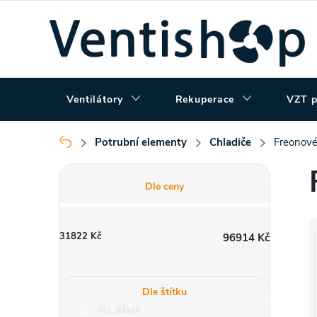
Přejít
na
obsah
Ventilátory
Rekuperace
VZT p
Potrubní elementy
Chladiče
Freonové
Domů
P
Dle ceny
o
31822
Kč
96914
Kč
s
t
Dle štítku
Na skladě