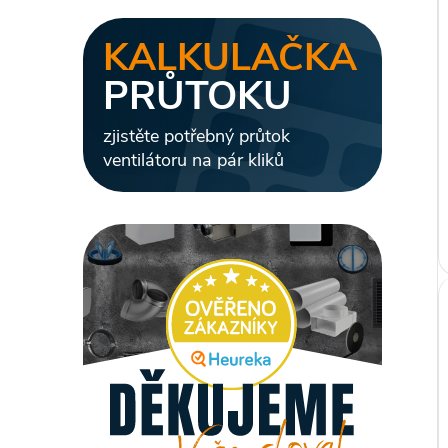
l
i
KALKULAČKA
PRŮTOKU
zjistěte potřebný průtok
ventilátoru na pár kliků