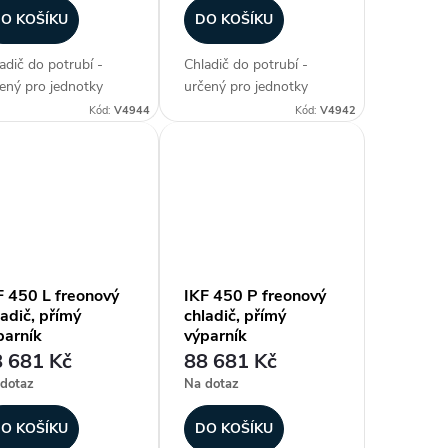
O KOŠÍKU
DO KOŠÍKU
adič do potrubí -
Chladič do potrubí -
ený pro jednotky
určený pro jednotky
ECT AIR, freonový
DIRECT AIR, freonový
Kód:
V4944
Kód:
V4942
adič s obtokem, max.
chladič, přímý výparník,
adicí výkon 35,3 kW,
max. chladicí výkon 35,3
šť z galvanizovaného
kW, plášť z
chu, hliníkové lamely
galvanizovaného plechu,
měděných...
hliníkové lamely na
měděných...
F 450 L freonový
IKF 450 P freonový
ladič, přímý
chladič, přímý
parník
výparník
 681 Kč
88 681 Kč
dotaz
Na dotaz
O KOŠÍKU
DO KOŠÍKU