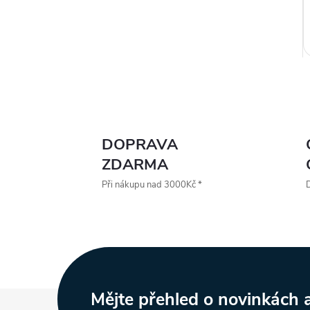
DOPRAVA
l
ZDARMA
Při nákupu nad 3000Kč *
D
Z
Mějte přehled o novinkách
í