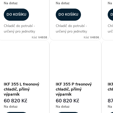
Na dotaz
Na dotaz
Na 
DO KOŠÍKU
DO KOŠÍKU
D
Chladič do potrubí -
Chladič do potrubí -
Chl
určený pro jednotky
určený pro jednotky
urč
DIRECT AIR, freonový
DIRECT AIR, freonový
DIR
Kód:
V4938
Kód:
V4936
chladič s obtokem, max.
chladič, přímý výparník,
chl
chladicí výkon 18 kW,
max. chladicí výkon 18
max
plášť z galvanizovaného
kW, plášť z
kW,
plechu, hliníkové lamely
galvanizovaného plechu,
gal
na měděných...
hliníkové lamely na
hli
měděných...
měd
IKF 355 L freonový
IKF 355 P freonový
IK
chladič, přímý
chladič, přímý
ch
výparník
výparník
60 820 Kč
60 820 Kč
87
Na dotaz
Na dotaz
Na 