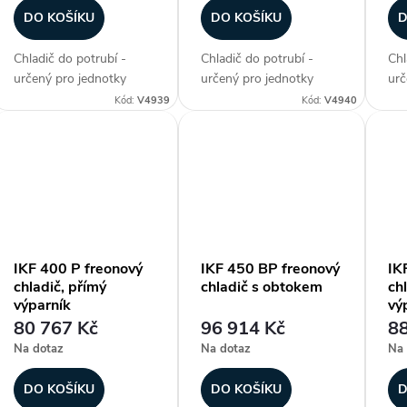
DO KOŠÍKU
DO KOŠÍKU
D
Chladič do potrubí -
Chladič do potrubí -
Chl
určený pro jednotky
určený pro jednotky
urč
DIRECT AIR, freonový
DIRECT AIR, freonový
DIR
Kód:
V4939
Kód:
V4940
chladič, přímý výparník,
chladič, přímý výparník,
chl
max. chladicí výkon 24,8
max. chladicí výkon 24,8
chl
kW, plášť z
kW, plášť z
plá
galvanizovaného plechu,
galvanizovaného plechu,
ple
hliníkové lamely na
hliníkové lamely na
na 
měděných...
měděných...
IKF 400 P freonový
IKF 450 BP freonový
IK
chladič, přímý
chladič s obtokem
ch
výparník
vý
80 767 Kč
96 914 Kč
88
Na dotaz
Na dotaz
Na 
DO KOŠÍKU
DO KOŠÍKU
D