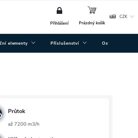
NÁKUPNÍ
KOŠÍK
CZK
Prázdný košík
Přihlášení
uční elementy
Příslušenství
Ostatní
Průtok
až 7200 m3/h