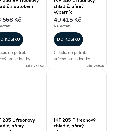
F 250 BP freonový
IKF 250 L freonový
ladič s obtokem
chladič, přímý
výparník
 568 Kč
40 415 Kč
dotaz
Na dotaz
O KOŠÍKU
DO KOŠÍKU
adič do potrubí -
Chladič do potrubí -
ený pro jednotky
určený pro jednotky
ECT AIR, freonový
DIRECT AIR, freonový
Kód:
V4932
Kód:
V4930
adič s obtokem, max.
chladič, přímý výparník,
adicí výkon 13,4 kW,
max. chladicí výkon 13,4
šť z galvanizovaného
kW, plášť z
chu, hliníkové lamely
galvanizovaného plechu,
měděných...
hliníkové lamely na
měděných...
F 285 L freonový
IKF 285 P freonový
ladič, přímý
chladič, přímý