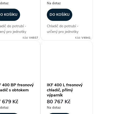
dotaz
Na dotaz
O KOŠÍKU
DO KOŠÍKU
adič do potrubí -
Chladič do potrubí -
ený pro jednotky
určený pro jednotky
ECT AIR, freonový
DIRECT AIR, freonový
Kód:
V4937
Kód:
V4941
adič, přímý výparník,
chladič s obtokem, max.
. chladicí výkon 18
chladicí výkon 24,8 kW,
 plášť z
plášť z galvanizovaného
vanizovaného plechu,
plechu, hliníkové lamely
níkové lamely na
na měděných...
ěných...
F 400 BP freonový
IKF 400 L freonový
ladič s obtokem
chladič, přímý
výparník
 679 Kč
80 767 Kč
dotaz
Na dotaz