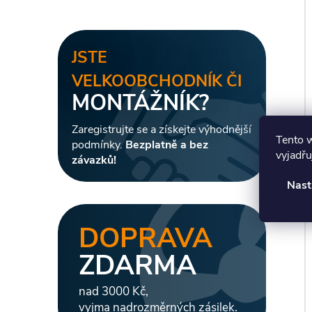
JSTE
VELKOOBCHODNÍK ČI
MONTÁŽNÍK?
Zaregistrujte se a získejte výhodnější
Tento 
podmínky.
Bezplatně a bez
vyjadřu
závazků!
Nast
DOPRAVA
ZDARMA
nad 3000 Kč,
vyjma nadrozměrných zásilek.