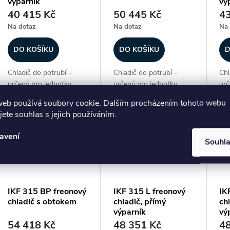
výparník
vý
40 415 Kč
50 445 Kč
43
Na dotaz
Na dotaz
Na 
DO KOŠÍKU
DO KOŠÍKU
D
Chladič do potrubí -
Chladič do potrubí -
Chl
určený pro jednotky
určený pro jednotky
urč
DIRECT AIR, freonový
DIRECT AIR, freonový
DIR
Kód:
V4931
Kód:
V4935
web používá soubory cookie. Dalším procházením tohoto webu
chladič, přímý výparník,
chladič s obtokem, max.
chl
jete souhlas s jejich používáním.
max. chladicí výkon 13,4
chladicí výkon 14,6 kW,
max
kW, plášť z
plášť z galvanizovaného
kW,
avení
galvanizovaného plechu,
plechu, hliníkové lamely
gal
Souhl
hliníkové lamely na
na měděných...
hli
měděných...
měd
IKF 315 BP freonový
IKF 315 L freonový
IK
chladič s obtokem
chladič, přímý
ch
výparník
vý
54 418 Kč
48 351 Kč
48