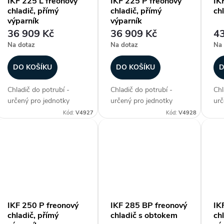
IKF 225 L freonový
IKF 225 P freonový
IK
chladič, přímý
chladič, přímý
ch
ů
výparník
výparník
36 909 Kč
36 909 Kč
43
Na dotaz
Na dotaz
Na 
DO KOŠÍKU
DO KOŠÍKU
D
Chladič do potrubí -
Chladič do potrubí -
Chl
určený pro jednotky
určený pro jednotky
urč
DIRECT AIR, freonový
DIRECT AIR, freonový
DIR
Kód:
V4927
Kód:
V4928
chladič, přímý výparník,
chladič, přímý výparník,
chl
max. chladicí výkon 11
max. chladicí výkon 11
chl
kW, plášť z
kW, plášť z
plá
galvanizovaného plechu,
galvanizovaného plechu,
ple
hliníkové lamely na
hliníkové lamely na
na 
měděných...
měděných...
IKF 250 P freonový
IKF 285 BP freonový
IK
chladič, přímý
chladič s obtokem
ch