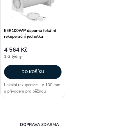
t
t
ů
ů
EER100WP úsporná lokální
rekuperační jednotka
4 564 Kč
1-2 týdny
DO KOŠÍKU
Lokální rekuperace - ⌀ 100 mm,
s přívodem pro běžnou
zásuvku, s ovladačem na
kabelu, energetická třída A,
voděodolné o krytí IP X4, 2
O
rychlosti, účinnost 85 % , barva
bílá,...
v
DOPRAVA ZDARMA