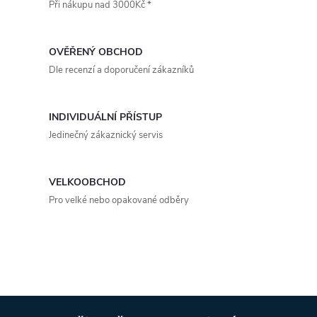
Při nákupu nad 3000Kč *
l
á
OVĚŘENÝ OBCHOD
d
Dle recenzí a doporučení zákazníků
a
INDIVIDUÁLNÍ PŘÍSTUP
c
Jedinečný zákaznický servis
í
p
VELKOOBCHOD
Pro velké nebo opakované odběry
r
v
k
y