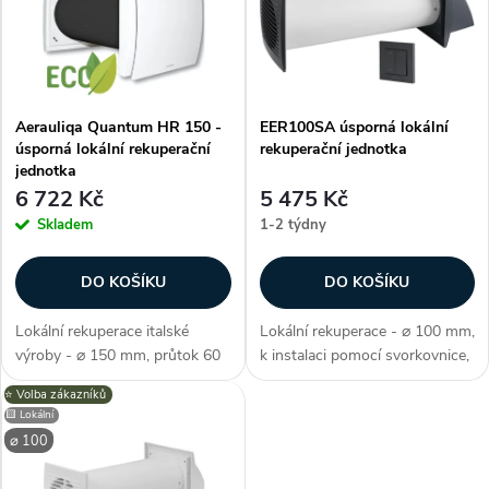
e
p
Abecedně
n
i
í
Aerauliqa Quantum HR 150 -
EER100SA úsporná lokální
s
úsporná lokální rekuperační
rekuperační jednotka
p
jednotka
p
6 722 Kč
5 475 Kč
r
Skladem
1-2 týdny
r
o
DO KOŠÍKU
DO KOŠÍKU
o
d
Lokální rekuperace italské
Lokální rekuperace - ⌀ 100 mm,
d
výroby - ⌀ 150 mm, průtok 60
k instalaci pomocí svorkovnice,
u
m3/h, úsporný chod,
s nástěnným ovladačem,
⭐️ Volba zákazníků
u
nastavitelné potrubí (délka 300
energetická třída A, voděodolné
🟨 Lokální
- 570 mm), spotřeba max. 3,8
o krytí IP X4, 2 rychlosti,
k
⌀ 100
W, letní mód, kuličková
účinnost 85 % , barva...
k
ložiska,...