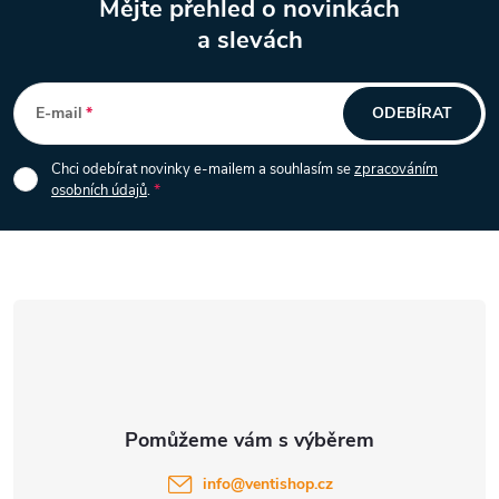
Mějte přehled o novinkách
v
a slevách
Z
ý
á
p
E-mail
ODEBÍRAT
i
p
Chci odebírat novinky e-mailem a souhlasím se
zpracováním
s
osobních údajů
.
a
u
t
í
info
@
ventishop.cz