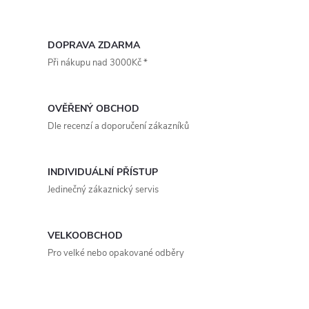
O
v
DOPRAVA ZDARMA
Při nákupu nad 3000Kč *
l
á
OVĚŘENÝ OBCHOD
d
Dle recenzí a doporučení zákazníků
a
INDIVIDUÁLNÍ PŘÍSTUP
c
Jedinečný zákaznický servis
í
p
VELKOOBCHOD
Pro velké nebo opakované odběry
r
v