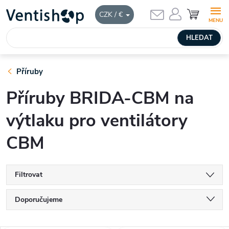
Přejít
NÁKUPNÍ
CZK / €
KOŠÍK
na
obsah
HLEDAT
Příruby
Příruby BRIDA-CBM na
výtlaku pro ventilátory
CBM
Filtrovat
Ř
Doporučujeme
a
Nejlevnější