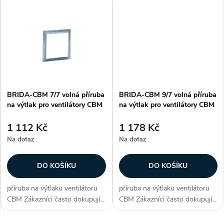
u
k
k
t
t
ů
ů
BRIDA-CBM 7/7 volná příruba
BRIDA-CBM 9/7 volná příruba
na výtlak pro ventilátory CBM
na výtlak pro ventilátory CBM
1 112 Kč
1 178 Kč
Na dotaz
Na dotaz
DO KOŠÍKU
DO KOŠÍKU
příruba na výtlaku ventilátoru
příruba na výtlaku ventilátoru
CBM Zákazníci často dokupují...
CBM Zákazníci často dokupují...