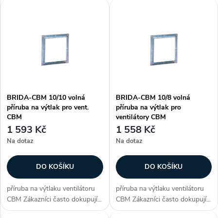
V
Nejdražší
z
ý
Nejprodávanější
e
p
Abecedně
n
i
í
BRIDA-CBM 10/10 volná
BRIDA-CBM 10/8 volná
s
příruba na výtlak pro vent.
příruba na výtlak pro
p
CBM
ventilátory CBM
p
1 593 Kč
1 558 Kč
r
Na dotaz
Na dotaz
r
o
DO KOŠÍKU
DO KOŠÍKU
o
d
příruba na výtlaku ventilátoru
příruba na výtlaku ventilátoru
d
CBM Zákazníci často dokupují...
CBM Zákazníci často dokupují...
u