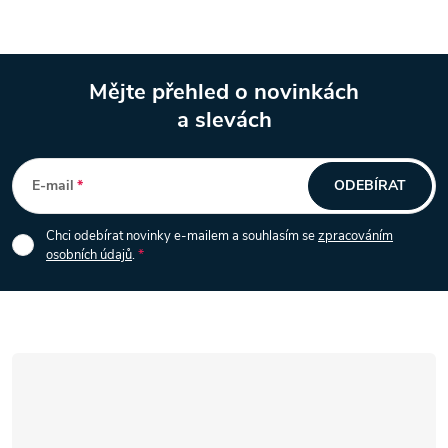
k
y
Mějte přehled o novinkách
v
a slevách
Z
ý
á
p
E-mail
ODEBÍRAT
i
p
Chci odebírat novinky e-mailem a souhlasím se
zpracováním
s
osobních údajů
.
a
u
t
í