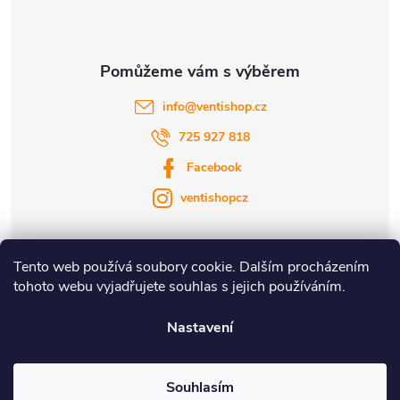
info
@
ventishop.cz
725 927 818
Facebook
ventishopcz
Tento web používá soubory cookie. Dalším procházením
tohoto webu vyjadřujete souhlas s jejich používáním.
|
|
Nastavení
Copyright 2026
Ventishop.cz
. Všechna práva vyhrazena.
Souhlasím
Vytvořil Shoptet