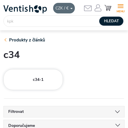
Přejít
NÁKUPNÍ
CZK / €
KOŠÍK
na
obsah
HLEDAT
Produkty z článků
c34
c34-1
Filtrovat
Ř
Doporučujeme