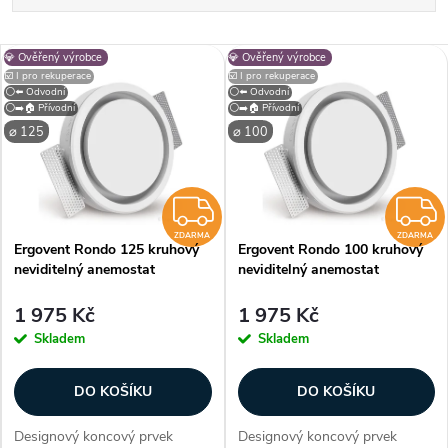
a
Nejlevnější
V
💎 Ověřený výrobce
💎 Ověřený výrobce
Nejdražší
z
☑️ I pro rekuperace
☑️ I pro rekuperace
⚪⬅️ Odvodní
⚪⬅️ Odvodní
ý
⚪➡️🏠 Přívodní
⚪➡️🏠 Přívodní
Nejprodávanější
e
⌀ 125
⌀ 100
p
Abecedně
n
i
ZDARMA
í
ZDARMA
ZDARMA
Ergovent Rondo 125 kruhový
Ergovent Rondo 100 kruhový
s
neviditelný anemostat
neviditelný anemostat
p
p
1 975 Kč
1 975 Kč
r
Skladem
Skladem
r
o
DO KOŠÍKU
DO KOŠÍKU
o
d
Designový koncový prvek
Designový koncový prvek