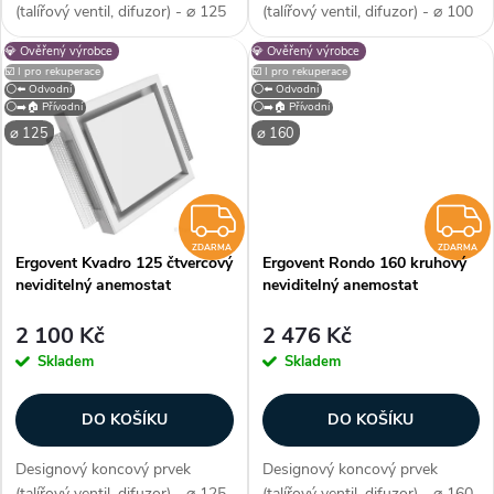
d
(talířový ventil, difuzor) - ⌀ 125
(talířový ventil, difuzor) - ⌀ 100
u
mm, barva bílá, materiál sádra,
mm, barva bílá, materiál sádra,
💎 Ověřený výrobce
💎 Ověřený výrobce
u
tvar kruhový, odvodní / přívodní
tvar kruhový, odvodní / přívodní
☑️ I pro rekuperace
☑️ I pro rekuperace
- univerzální, regulace průtoku,
- univerzální, regulace průtoku,
k
⚪⬅️ Odvodní
⚪⬅️ Odvodní
prémiové zpracování,...
prémiové zpracování,...
⚪➡️🏠 Přívodní
⚪➡️🏠 Přívodní
k
⌀ 125
⌀ 160
t
t
ů
ZDARMA
ů
ZDARMA
ZDARMA
Ergovent Kvadro 125 čtvercový
Ergovent Rondo 160 kruhový
neviditelný anemostat
neviditelný anemostat
2 100 Kč
2 476 Kč
Skladem
Skladem
DO KOŠÍKU
DO KOŠÍKU
Designový koncový prvek
Designový koncový prvek
(talířový ventil, difuzor) - ⌀ 125
(talířový ventil, difuzor) - ⌀ 160