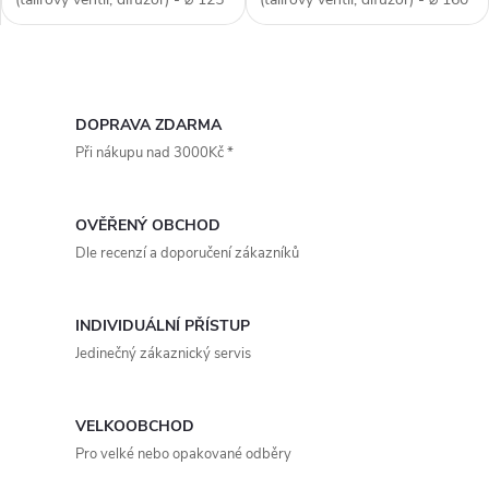
mm, barva bílá, materiál sádra,
mm, barva bílá, materiál sádra,
tvar hranatý, odvodní / přívodní
tvar kruhový, odvodní / přívodní
- univerzální, regulace průtoku,
- univerzální, regulace průtoku,
O
prémiové zpracování,...
prémiové zpracování,...
v
DOPRAVA ZDARMA
Při nákupu nad 3000Kč *
l
á
OVĚŘENÝ OBCHOD
d
Dle recenzí a doporučení zákazníků
a
INDIVIDUÁLNÍ PŘÍSTUP
c
Jedinečný zákaznický servis
í
p
VELKOOBCHOD
Pro velké nebo opakované odběry
r