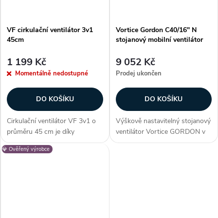
VF cirkulační ventilátor 3v1
Vortice Gordon C40/16" N
45cm
stojanový mobilní ventilátor
1 199 Kč
9 052 Kč
Momentálně nedostupné
Prodej ukončen
DO KOŠÍKU
DO KOŠÍKU
Cirkulační ventilátor VF 3v1 o
Výškově nastavitelný stojanový
průměru 45 cm je díky
ventilátor Vortice GORDON v
dodávanému příslušenství
černé barvě s tříotáčkovým
💎 Ověřený výrobce
plnohodnotným stojanovým,
motorem vhodný pro
podlahovým i nástěnným
recirkulaci vzduchu v obytných
ventilátorem. Zákazníci často
a komerčních...
dokupují...