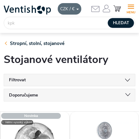
Přejít
NÁKUPNÍ
CZK / €
KOŠÍK
na
obsah
HLEDAT
Stropní, stolní, stojanové
Stojanové ventilátory
Filtrovat
Ř
Doporučujeme
a
Nejlevnější
V
Novinka
Nejdražší
z
✨ Velmi vysoký výkon
ý
Nejprodávanější