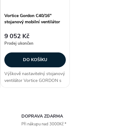
Vortice Gordon C40/16"
stojanový mobilní ventilátor
9 052 Kč
Prodej ukončen
DO KOŠÍKU
Výškově nastavitelný stojanový
ventilátor Vortice GORDON s
tříotáčkovým motorem vhodný
pro recirkulaci vzduchu v
obytných a komerčních
O
prostorech. Výkonný a...
v
DOPRAVA ZDARMA
Při nákupu nad 3000Kč *
l