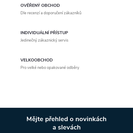
á
OVĚŘENÝ OBCHOD
d
Dle recenzí a doporučení zákazníků
a
INDIVIDUÁLNÍ PŘÍSTUP
c
Jedinečný zákaznický servis
í
p
VELKOOBCHOD
Pro velké nebo opakované odběry
r
v
k
y
Mějte přehled o novinkách
v
a slevách
Z