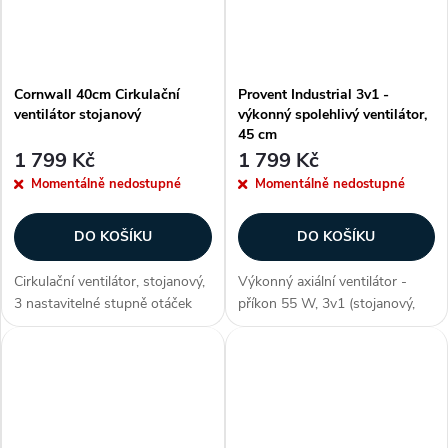
Cornwall 40cm Cirkulační
Provent Industrial 3v1 -
ventilátor stojanový
výkonný spolehlivý ventilátor,
45 cm
1 799 Kč
1 799 Kč
Momentálně nedostupné
Momentálně nedostupné
DO KOŠÍKU
DO KOŠÍKU
Cirkulační ventilátor, stojanový,
Výkonný axiální ventilátor -
3 nastavitelné stupně otáček
příkon 55 W, 3v1 (stojanový,
(nízká, střední a vysoká).
podlahový, nástěnný ventilátor),
Zákazníci často dokupují...
průměr vrtule 45 cm, max.
výška 150 cm, tři rychlosti,
automatická oscilace 90°,...