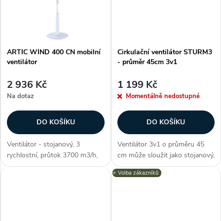
t
t
ů
ů
ARTIC WIND 400 CN mobilní
Cirkulační ventilátor STURM3
ventilátor
- průměr 45cm 3v1
2 936 Kč
1 199 Kč
Na dotaz
Momentálně nedostupné
DO KOŠÍKU
DO KOŠÍKU
Ventilátor - stojanový, 3
Ventilátor 3v1 o průměru 45
rychlostní, průtok 3700 m3/h,
cm může sloužit jako stojanový,
nastavitelná poloha, příkon 55
podlahový i nástěnný ventilátor,
⭐️ Volba zákazníků
W, tepelná pojistka motoru,
3 rychlosti, otočný Zákazníci
pohyblivá hlava, stabilní
často dokupují...
podstavec, max. rychlost
vzduchu 2,3...