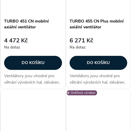
TURBO 451 CN mobilní
TURBO 455 CN Plus mobilní
axiální ventilátor
axiální ventilátor
4 472 Kč
6 271 Kč
Na dotaz
Na dotaz
DO KOŠÍKU
DO KOŠÍKU
Ventilátory jsou vhodné pro
Ventilátory jsou vhodné pro
větrání výrobních hal, sléváren,
větrání výrobních hal, sléváren,
kováren, sušáren, strojoven,
kováren, sušáren, strojoven,
💎 Ověřený výrobce
stavenišť, skleníků a chovných
stavenišť, skleníků a chovných
stanic. Ventilátory splňují IEC
stanic. Ventilátory splňují IEC
60879. Zákazníci často...
60879. Zákazníci často...