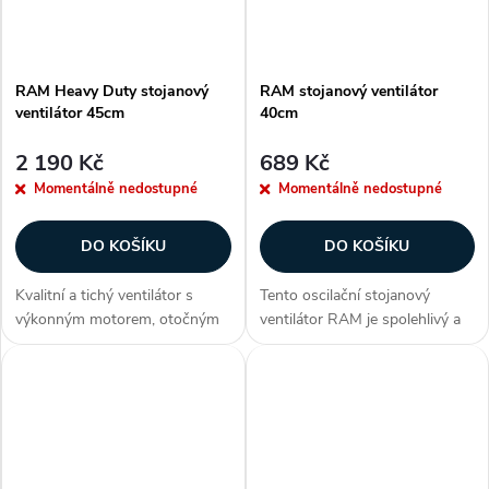
RAM Heavy Duty stojanový
RAM stojanový ventilátor
ventilátor 45cm
40cm
2 190 Kč
689 Kč
Momentálně nedostupné
Momentálně nedostupné
DO KOŠÍKU
DO KOŠÍKU
Kvalitní a tichý ventilátor s
Tento oscilační stojanový
výkonným motorem, otočným
ventilátor RAM je spolehlivý a
mechanizmem a stavitelným
tichý, má 3 rychlosti. Základna
stojanem. Kovové lopatky a 4
tohoto ventilátoru poskytuje
rychlosti zajistí kvalitní cirkulaci
pevnou a robustní podporu.
vzduchu. Zákazníci často...
Zákazníci často dokupují...