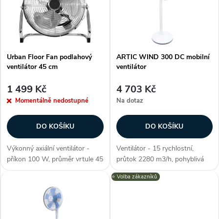
e
p
Abecedně
n
i
í
Urban Floor Fan podlahový
ARTIC WIND 300 DC mobilní
s
ventilátor 45 cm
ventilátor
p
p
1 499 Kč
4 703 Kč
r
Momentálně nedostupné
Na dotaz
r
o
DO KOŠÍKU
DO KOŠÍKU
o
d
Výkonný axiální ventilátor -
Ventilátor - 15 rychlostní,
d
příkon 100 W, průměr vrtule 45
průtok 2280 m3/h, pohyblivá
u
cm, nastavitelný úhel náklonu,
hlava, oběžné kolo s extra
⭐️ Volba zákazníků
u
tři rychlosti, materiál kov,
nízkou hlučností, příkon 35 W,
povrchová úprava chrom, tichý
tepelná pojistka motoru, DC
k
provoz, konstrukce...
motor, nastavitelný časovač,...
k