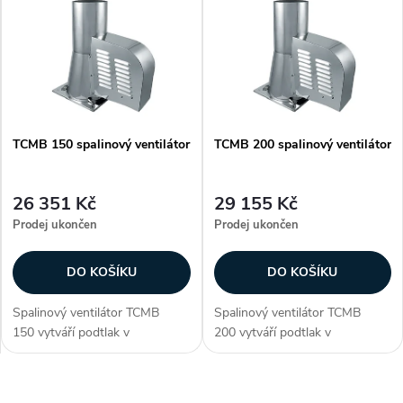
z
ý
Nejprodávanější
e
p
Abecedně
n
i
í
TCMB 150 spalinový ventilátor
TCMB 200 spalinový ventilátor
s
p
p
26 351 Kč
29 155 Kč
r
Prodej ukončen
Prodej ukončen
r
o
DO KOŠÍKU
DO KOŠÍKU
o
d
Spalinový ventilátor TCMB
Spalinový ventilátor TCMB
d
150 vytváří podtlak v
200 vytváří podtlak v
u
komínovém průduchu díky
komínovém průduchu díky
u
obsaženému injektoru.
obsaženému injektoru.
Ventilátor zlepšuje tah komínu
Ventilátor zlepšuje tah komínu