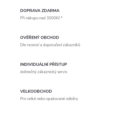
k
O
bez ohledu na to, jaká je jeho
bez ohledu na to, jaká je jeho
k
účinná výška,...
účinná výška,...
v
DOPRAVA ZDARMA
t
Při nákupu nad 3000Kč *
t
l
ů
á
ů
OVĚŘENÝ OBCHOD
d
Dle recenzí a doporučení zákazníků
a
INDIVIDUÁLNÍ PŘÍSTUP
c
Jedinečný zákaznický servis
í
p
VELKOOBCHOD
Pro velké nebo opakované odběry
r
v
k