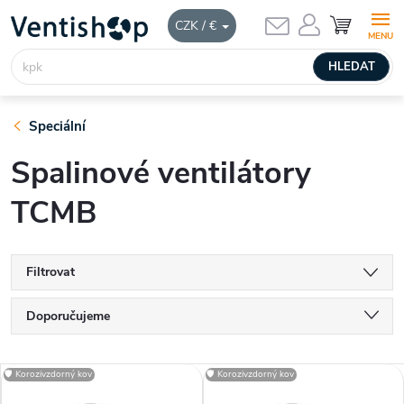
Přejít
NÁKUPNÍ
CZK / €
KOŠÍK
na
obsah
HLEDAT
Speciální
Spalinové ventilátory
TCMB
Filtrovat
Ř
Doporučujeme
a
Nejlevnější
V
🛡️ Korozivzdorný kov
🛡️ Korozivzdorný kov
Nejdražší