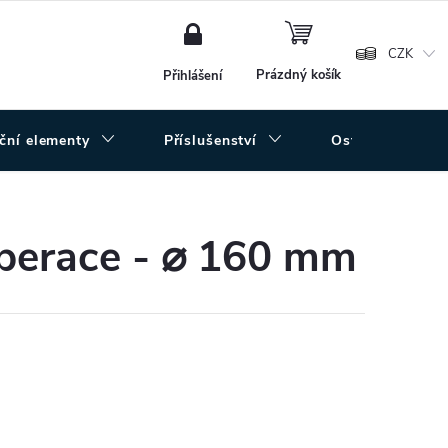
NÁKUPNÍ
KOŠÍK
CZK
Prázdný košík
Přihlášení
uční elementy
Příslušenství
Ostatní
uperace - ⌀ 160 mm