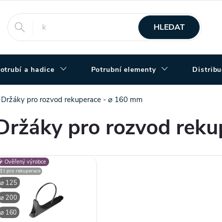
HLEDAT
otrubí a hadice
Potrubní elementy
Distrib
Držáky pro rozvod rekuperace - ⌀ 160 mm
Držáky pro rozvod rek
V
💎 Ověřený výrobce
☑️ I pro rekuperace
ý
⌀ 125
⌀ 200
p
⌀ 160