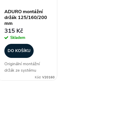
ADURO montážní
držák 125/160/200
s
mm
315 Kč
p
Skladem
r
DO KOŠÍKU
Originální montážní
o
držák ze systému
ADURO pro rozměry
Kód:
V20160
d
125, 160 a 200 mm.
Díky promyšlenému
u
designu je instalace
O
komponent ADURO
k
rychlá a jednoduchá.
v
Držáky lze zapojit do
série...
t