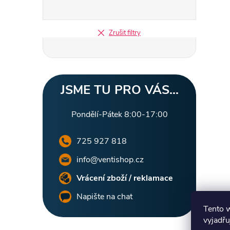
Zrušit filtry
JSME TU PRO VÁS...
Pondělí-Pátek 8:00-17:00
725 927 818
info@ventishop.cz
Vrácení zboží / reklamace
Napište na chat
Tento 
vyjadřu