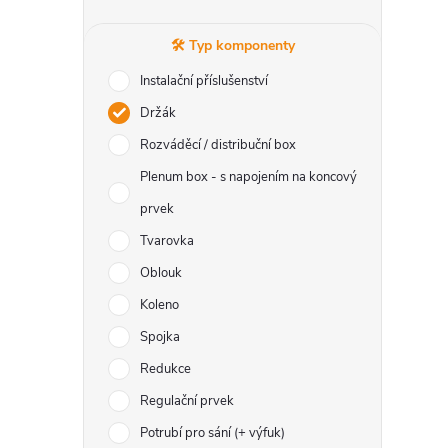
l
🛠️ Typ komponenty
Instalační příslušenství
Držák
Rozváděcí / distribuční box
í
Plenum box - s napojením na koncový
prvek
Tvarovka
r
Oblouk
Koleno
Spojka
Redukce
Regulační prvek
Potrubí pro sání (+ výfuk)