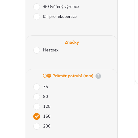
r
i
💎 Ověřený výrobce
a
☑️ I pro rekuperace
n
Značky
n
Heatpex
í
p
⚪️🔵 Průměr potrubí (mm)
?
75
a
90
n
125
160
e
200
l