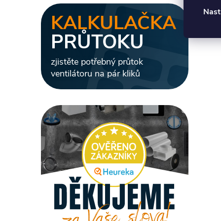
Nast
KALKULAČKA
PRŮTOKU
zjistěte potřebný průtok
ventilátoru na pár kliků