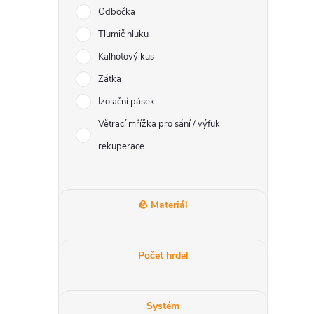
Odbočka
Tlumič hluku
Kalhotový kus
i
Zátka
Izolační pásek
Větrací mřížka pro sání / výfuk
rekuperace
🪨 Materiál
Počet hrdel
Systém