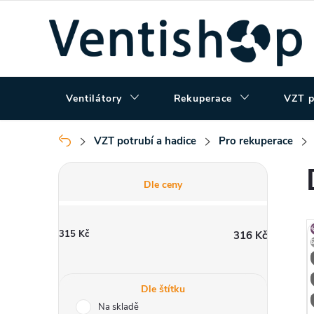
Přejít
na
obsah
Ventilátory
Rekuperace
VZT p
VZT potrubí a hadice
Pro rekuperace
Domů
P
Dle ceny
o
315
Kč
316
Kč
s
t
Dle štítku
Na skladě