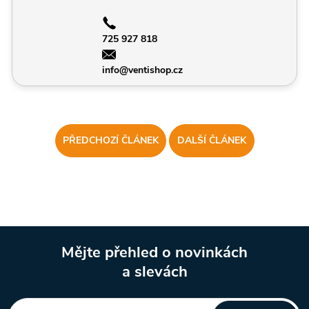
725 927 818
info@ventishop.cz
PŘEDCHOZÍ ČLÁNEK
DALŠÍ ČLÁNEK
Mějte přehled o novinkách
a slevách
Z