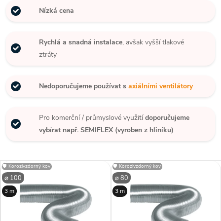
Nízká cena
Rychlá a snadná instalace
, avšak vyšší tlakové
ztráty
Nedoporučujeme používat s
axiálními ventilátory
Pro komerční / průmyslové využití
doporučujeme
vybírat např. SEMIFLEX (vyroben z hliníku)
🛡️ Korozivzdorný kov
🛡️ Korozivzdorný kov
⌀ 100
⌀ 80
3 m
3 m