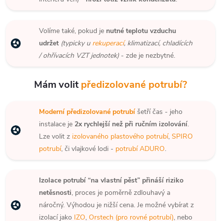
Volíme také, pokud je
nutné teplotu vzduchu
udržet
(typicky u
rekuperací
, klimatizací, chladících
/ ohřívacích VZT jednotek)
- zde je nezbytné.
Mám volit
předizolované potrubí?
Moderní předizolované potrubí
šetří čas - jeho
instalace je
2x rychlejší než při ručním izolování
.
Lze volit z
izolovaného plastového potrubí
,
SPIRO
potrubí
, či vlajkové lodi -
potrubí ADURO
.
Izolace potrubí “na vlastní pěst” přináší riziko
netěsnosti
, proces je poměrně zdlouhavý a
náročný. Výhodou je nižší cena. Je možné vybírat z
izolací jako
IZO
,
Orstech (pro rovné potrubí)
, nebo