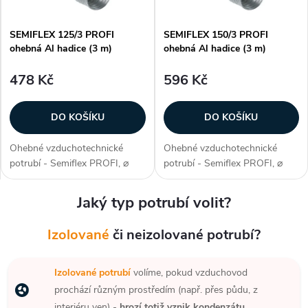
SEMIFLEX 125/3 PROFI
SEMIFLEX 150/3 PROFI
ohebná Al hadice (3 m)
ohebná Al hadice (3 m)
478 Kč
596 Kč
DO KOŠÍKU
DO KOŠÍKU
Ohebné vzduchotechnické
Ohebné vzduchotechnické
potrubí - Semiflex PROFI, ⌀
potrubí - Semiflex PROFI, ⌀
125 mm (průměr potrubí),
150 mm (průměr potrubí),
tloušťka 0,12 mm, špičkové
tloušťka 0,12 mm, špičkové
Jaký typ potrubí volit?
provedení a vysoká mechanická
provedení a vysoká mechanická
odolnost, materiál AI fólie,
odolnost, materiál AI fólie,
Izolované
či neizolované potrubí?
balení 3 m...
balení 3 m...
Izolované potrubí
volíme, pokud vzduchovod
prochází různým prostředím (např. přes půdu, z
interiéru ven) -
hrozí totiž vznik kondenzátu
.