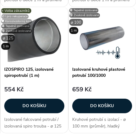
200 mm se používá k distribuci
160 mm se používá k distribuci
🟥 Tepelně izolované
⭐️ Volba zákazníků
většího množství vzduchu jak
většího množství vzduchu jak
🔇 Zvukově izolované
☑️ I pro rekuperace
mezi rekuperační jednotkou a
mezi rekuperační jednotkou a
🛡️ Korozivzdorný kov
⌀ 100
sáním/výstupem, tak i mezi...
sáním/výstupem, tak i mezi...
🟥 Tepelně izolované
1 m
🔇 Zvukově izolované
⌀ 125
1 m
IZOSPIRO 125, izolované
Izolované kruhové plastové
spiropotrubí (1 m)
potrubí 100/1000
554 Kč
659 Kč
DO KOŠÍKU
DO KOŠÍKU
Izolované falcované potrubí /
Kruhové potrubí s izolací - ⌀
izolovaná spiro trouba - ⌀ 125
100 mm (průměr), hladký
mm, délka 1 m, tloušťka 9 mm,
povrch, lepící pás (elastomerní