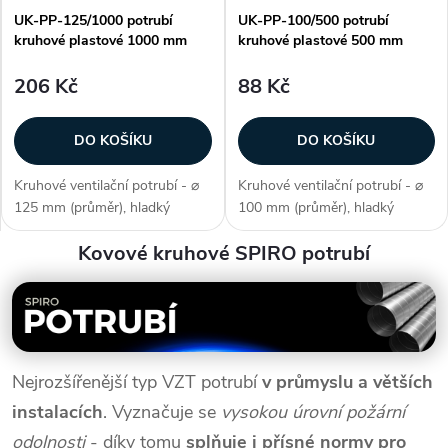
UK-PP-125/1000 potrubí
UK-PP-100/500 potrubí
kruhové plastové 1000 mm
kruhové plastové 500 mm
206 Kč
88 Kč
DO KOŠÍKU
DO KOŠÍKU
Kruhové ventilační potrubí - ⌀
Kruhové ventilační potrubí - ⌀
125 mm (průměr), hladký
100 mm (průměr), hladký
povrch, jednoduchá + rychlá
povrch, jednoduchá + rychlá
Kovové kruhové SPIRO potrubí
montáž, délka 1 m, lze zkrátit,
montáž, délka 0,5 m, lze zkrátit,
teplotní odolnost 0 °C až +50
teplotní odolnost 0 °C až +50
°C, umístění (do koupelen,
°C, umístění (do koupelen,
WC,...
WC,...
Nejrozšířenější typ VZT potrubí
v průmyslu a větších
instalacích
. Vyznačuje se
vysokou úrovní požární
odolnosti
- díky tomu
splňuje i přísné normy pro