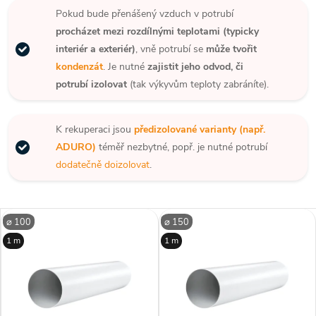
Pokud bude přenášený vzduch v potrubí
procházet mezi rozdílnými teplotami (typicky
interiér a exteriér)
, vně potrubí se
může tvořit
kondenzát
. Je nutné
zajistit jeho odvod, či
potrubí izolovat
(tak výkyvům teploty zabráníte).
K rekuperaci jsou
předizolované varianty (např.
ADURO)
téměř nezbytné, popř. je nutné potrubí
dodatečně doizolovat
.
⌀ 100
⌀ 150
1 m
1 m