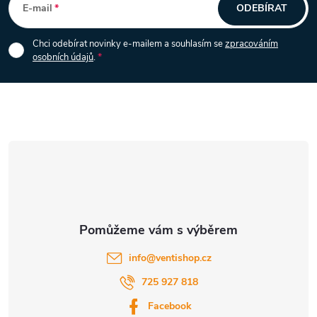
á
E-mail
ODEBÍRAT
p
Chci odebírat novinky e-mailem a souhlasím se
zpracováním
osobních údajů
.
a
t
í
info
@
ventishop.cz
725 927 818
Facebook