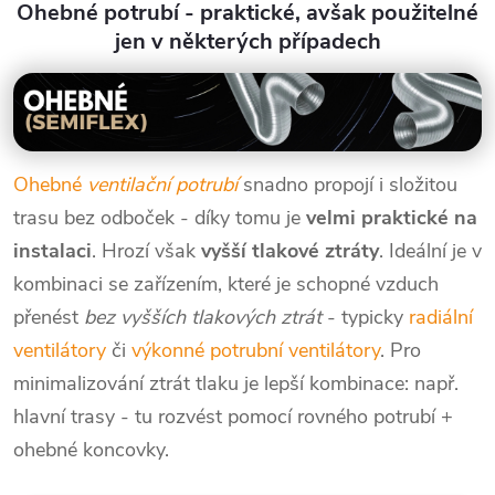
Ohebné potrubí - praktické, avšak použitelné
odolnost, délka 3 m, i pro delší
odolnost, délka 3 m, i pro delší
jen v některých případech
trasy, dlouhodobá odolnost (
trasy, dlouhodobá odolnost (
-30 °C...
-30 °C...
Ohebné
ventilační potrubí
snadno propojí i složitou
trasu bez odboček - díky tomu je
velmi praktické na
instalaci
. Hrozí však
vyšší tlakové ztráty
. Ideální je v
kombinaci se zařízením, které je schopné vzduch
přenést
bez vyšších tlakových ztrát
- typicky
radiální
ventilátory
či
výkonné potrubní ventilátory
. Pro
minimalizování ztrát tlaku je lepší kombinace: např.
hlavní trasy - tu rozvést pomocí rovného potrubí +
ohebné koncovky.