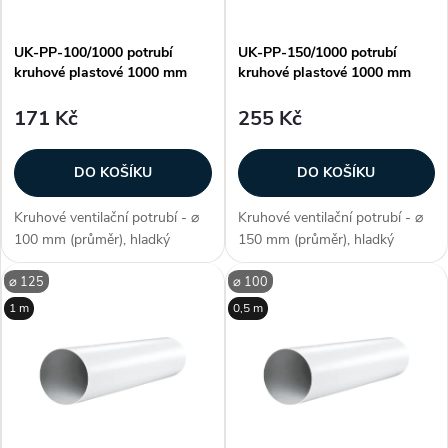
UK-PP-100/1000 potrubí
UK-PP-150/1000 potrubí
kruhové plastové 1000 mm
kruhové plastové 1000 mm
171 Kč
255 Kč
DO KOŠÍKU
DO KOŠÍKU
Kruhové ventilační potrubí - ⌀
Kruhové ventilační potrubí - ⌀
100 mm (průměr), hladký
150 mm (průměr), hladký
povrch, jednoduchá + rychlá
povrch, jednoduchá + rychlá
⌀ 125
⌀ 100
montáž, délka 1 m, lze zkrátit,
montáž, délka 1 m, lze zkrátit,
teplotní odolnost 0 °C až +50
teplotní odolnost 0 °C až +50
1 m
0,5 m
°C, umístění (do koupelen,
°C, umístění (do koupelen,
WC,...
WC,...