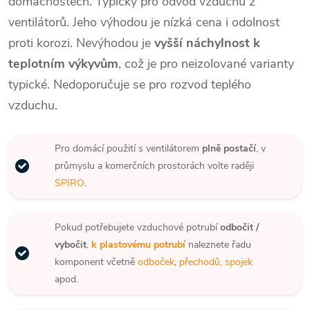
domácnostech. Typicky pro odvod vzduchu z
ventilátorů. Jeho výhodou je nízká cena i odolnost
proti korozi. Nevýhodou je
vyšší náchylnost k
teplotním výkyvům
, což je pro neizolované varianty
typické. Nedoporučuje se pro rozvod teplého
vzduchu.
Pro domácí použití s ventilátorem
plně postačí
, v
průmyslu a komerčních prostorách volte raději
SPIRO
.
Pokud potřebujete vzduchové potrubí
odbočit /
vybočit
,
k plastovému potrubí
naleznete řadu
komponent včetně
odboček
,
přechodů, spojek
apod.