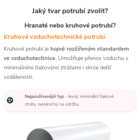
zvuková + teplotní izolace,
šedy), vrstva z hladké hliníkové
Jaký tvar potrubí zvolit?
pozinkovaný plech, izolace
fólie (o tloušt"ce 5 um), snižuje
(FEF) elastomerovou pěnou,
hlučnost, izolace na...
pož....
Hranaté nebo kruhové potrubí?
Kruhové vzduchotechnické potrubí
Kruhové potrubí je
hojně rozšířeným standardem
ve vzduchotechnice
. Umožňuje přenos vzduchu s
minimálními tlakovými ztrátami i skrze delší
vzdálenosti.
Nejpoužívanější typ
- levný, minimální tlakové
ztráty, nenáročný na údržbu