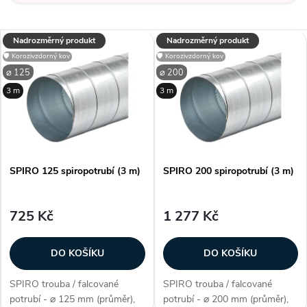
Nadrozměrný produkt
Nadrozměrný produkt
🛡️ Korozivzdorný kov
🛡️ Korozivzdorný kov
⌀ 125
⌀ 200
3 m
3 m
SPIRO 125 spiropotrubí (3 m)
SPIRO 200 spiropotrubí (3 m)
725 Kč
1 277 Kč
DO KOŠÍKU
DO KOŠÍKU
SPIRO trouba / falcované
SPIRO trouba / falcované
potrubí - ⌀ 125 mm (průměr),
potrubí - ⌀ 200 mm (průměr),