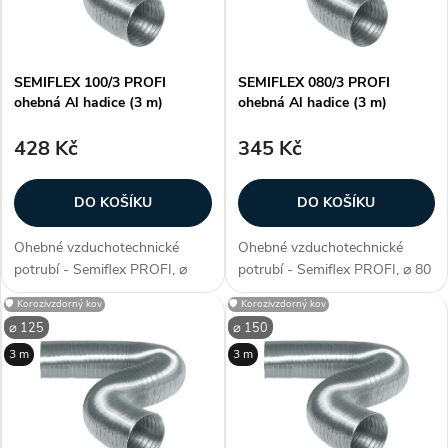
SEMIFLEX 100/3 PROFI
SEMIFLEX 080/3 PROFI
ohebná Al hadice (3 m)
ohebná Al hadice (3 m)
428 Kč
345 Kč
DO KOŠÍKU
DO KOŠÍKU
Ohebné vzduchotechnické
Ohebné vzduchotechnické
potrubí - Semiflex PROFI, ⌀
potrubí - Semiflex PROFI, ⌀ 80
100 mm (průměr potrubí),
mm (průměr potrubí), tloušťka
🛡️ Korozivzdorný kov
🛡️ Korozivzdorný kov
tloušťka 0,12 mm, špičkové
0,12 mm, špičkové provedení a
⌀ 125
⌀ 150
provedení a vysoká mechanická
vysoká mechanická odolnost,
3 m
3 m
odolnost, materiál AI fólie,
materiál AI fólie, balení 3 m
balení 3 m...
(při...