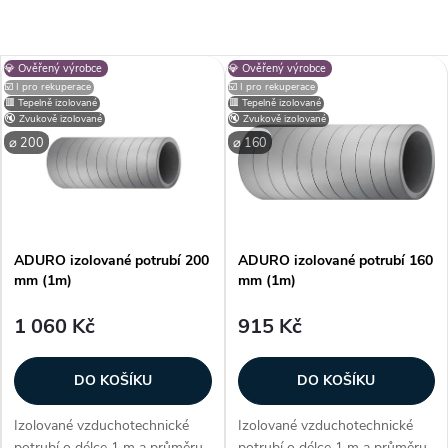
💎 Ověřený výrobce
💎 Ověřený výrobce
☑️ I pro rekuperace
☑️ I pro rekuperace
🟥 Tepelně izolované
🟥 Tepelně izolované
🔇 Zvukově izolované
🔇 Zvukově izolované
⌀ 200
⌀ 160
ADURO izolované potrubí 200
ADURO izolované potrubí 160
mm (1m)
mm (1m)
1 060 Kč
915 Kč
DO KOŠÍKU
DO KOŠÍKU
Izolované vzduchotechnické
Izolované vzduchotechnické
potrubí o délce 1 m a průměru
potrubí o délce 1 m a průměru