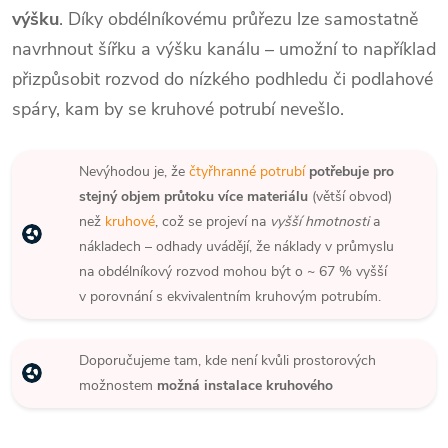
výšku
. Díky obdélníkovému průřezu lze samostatně
navrhnout šířku a výšku kanálu – umožní to například
přizpůsobit rozvod do nízkého podhledu či podlahové
spáry, kam by se kruhové potrubí nevešlo.
Nevýhodou je, že
čtyřhranné potrubí
potřebuje pro
stejný objem průtoku více materiálu
(větší obvod)
než
kruhové
, což se projeví na
vyšší hmotnosti
a
nákladech – odhady uvádějí, že náklady v průmyslu
na obdélníkový rozvod mohou být o ~ 67 % vyšší
v porovnání s ekvivalentním kruhovým potrubím.
Doporučujeme tam, kde není kvůli prostorových
možnostem
možná instalace kruhového