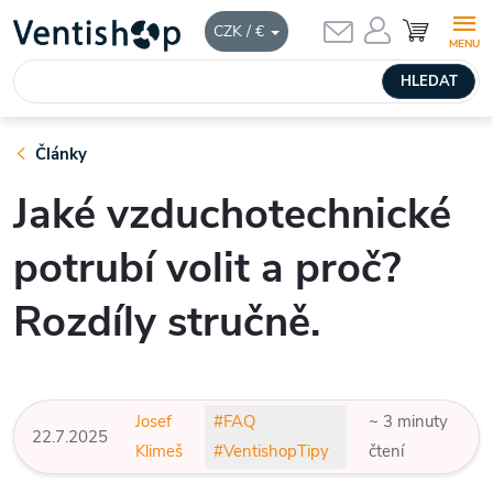
Přejít
NÁKUPNÍ
CZK / €
KOŠÍK
na
obsah
HLEDAT
Články
Jaké vzduchotechnické
potrubí volit a proč?
Rozdíly stručně.
Josef
#FAQ
~ 3 minuty
22.7.2025
Klimeš
#VentishopTipy
čtení