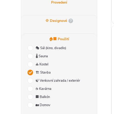
l
Provedení
💠 Designové
?
🏠🏢 Použití
🎭 Sál (kino, divadlo)
🌡️ Sauna
⛪ Kostel
🏗️ Stavba
🍃 Venkovní zahrada / exteriér
☕ Kavárna
🏢 Balkón
🏡 Domov