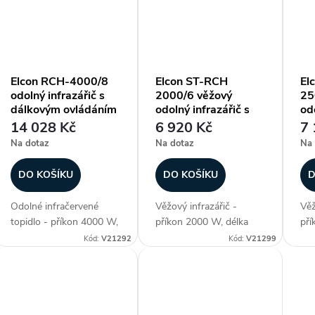
aluminium, 3. generace
3. generace lampy - NIR
3. 
lampy - NIR (vysoce...
(vysoce...
(vy
Elcon RCH-4000/8
Elcon ST-RCH
El
odolný infrazářič s
2000/6 věžový
25
dálkovým ovládáním
odolný infrazářič s
odo
dálkovým ovládáním
dá
14 028 Kč
6 920 Kč
7 
Na dotaz
Na dotaz
Na 
DO KOŠÍKU
DO KOŠÍKU
D
Odolné infračervené
Věžový infrazářič -
Věž
topidlo - příkon 4000 W,
příkon 2000 W, délka
pří
délka panelu 860 mm,
panelu 670 mm,
pan
Kód:
V21292
Kód:
V21299
voděodolné (krytí IP 67),
voděodolné (krytí IP 67),
vod
ohřev plochy až 15-30
ohřev plochy až 12-20
ohř
m2, materiál aluminium,
m2, materiál aluminium,
m2,
3. generace lampy - NIR
1. generace lampy
1. 
(vysoce...
(Carbon Fiber IR - 2.4
(Ca