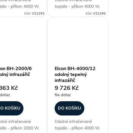
idlo - příkon 4000 W,
topidlo - příkon 4000 W,
ka panelu 1250 mm,
délka panelu 870 mm,
Kód:
V21293
Kód:
V21296
ěodolné (krytí IP 67),
voděodolné (krytí IP 67),
ev plochy až 15-35
ohřev plochy až až 22
 materiál aluminium,
m2, materiál aluminium,
generace lampy - NIR
2. generace lampy
soce...
Golden IR (pokročilá...
con BH-2000/6
Elcon BH-4000/12
olný infrazářič
odolný tepelný
infrazářič
863 Kč
9 726 Kč
dotaz
Na dotaz
O KOŠÍKU
DO KOŠÍKU
lné infračervené
Odolné infračervené
idlo - příkon 2000 W,
topidlo - příkon 4000 W,