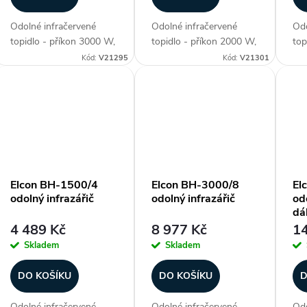
r
Odolné infračervené
Odolné infračervené
Odo
o
topidlo - příkon 3000 W,
topidlo - příkon 2000 W,
top
délka panelu 870 mm,
délka panelu 530 mm,
dél
Kód:
V21295
Kód:
V21301
d
voděodolné (krytí IP 67),
voděodolné (krytí IP 67),
vod
ohřev plochy až 15-30
ohřev plochy až 12-20
ohř
u
m2, materiál aluminium,
m2, materiál aluminium,
m2,
2. generace lampy
2. generace lampy
2. 
k
Golden IR (pokročilá...
Golden IR (pokročilá...
Gol
t
Elcon BH-1500/4
Elcon BH-3000/8
El
odolný infrazářič
odolný infrazářič
odo
ů
dá
4 489 Kč
8 977 Kč
14
Skladem
Skladem
DO KOŠÍKU
DO KOŠÍKU
D
Odolné infračervené
Odolné infračervené
Odo