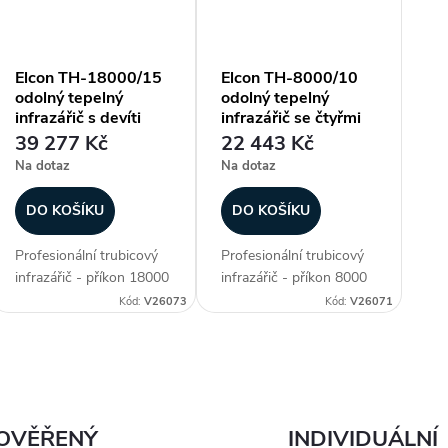
μm) ,...
μm) 
Elcon TH-18000/15
Elcon TH-8000/10
odolný tepelný
odolný tepelný
infrazářič s devíti
infrazářič se čtyřmi
trubicemi a
trubicemi s
39 277 Kč
22 443 Kč
manuálním
manuálním
Na dotaz
Na dotaz
ovládáním
ovládáním
DO KOŠÍKU
DO KOŠÍKU
Profesionální trubicový
Profesionální trubicový
infrazářič - příkon 18000
infrazářič - příkon 8000
W, délka panelu 1500
W, délka panelu 1000
Kód:
V26073
Kód:
V26071
mm, voděodolné (krytí IP
mm, voděodolné (krytí IP
55), ohřev plochy až 60-
55), ohřev plochy až 30-
90 m2, materiál
50 m2, materiál
O
aluminium, 2. generace
aluminium, 2. generace
lampy Golden IR...
lampy Golden IR...
v
OVĚŘENÝ
INDIVIDUÁLNÍ