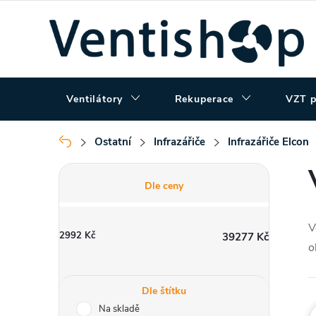
Přejít
na
obsah
Ventilátory
Rekuperace
VZT p
Ostatní
Infrazářiče
Infrazářiče Elcon
Domů
P
Dle ceny
o
V
2992
Kč
39277
Kč
s
o
t
Dle štítku
Na skladě