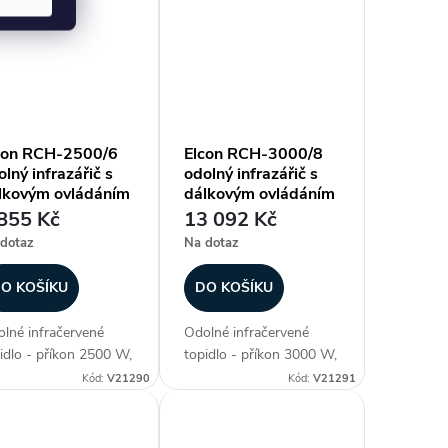
ev plochy až 12-20
55), ohřev plochy až 20-
 materiál aluminium,
30 m2, materiál
generace lampy
aluminium, 2. generace
den IR (pokročilá...
lampy Golden IR...
con RCH-2500/6
Elcon RCH-3000/8
lný infrazářič s
odolný infrazářič s
lkovým ovládáním
dálkovým ovládáním
855 Kč
13 092 Kč
dotaz
Na dotaz
O KOŠÍKU
DO KOŠÍKU
lné infračervené
Odolné infračervené
idlo - příkon 2500 W,
topidlo - příkon 3000 W,
ka panelu 670 mm,
délka panelu 860 mm,
Kód:
V21290
Kód:
V21291
ěodolné (krytí IP 67),
voděodolné (krytí IP 67),
ev plochy až 12-20
ohřev plochy až 15-30
 materiál aluminium,
m2, materiál aluminium,