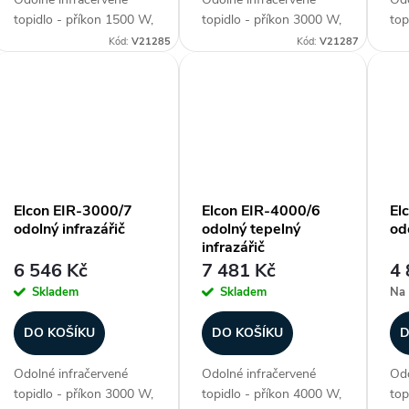
topidlo - příkon 1500 W,
topidlo - příkon 3000 W,
top
délka panelu 400 mm,
délka panelu 800 mm,
dél
Kód:
V21285
Kód:
V21287
voděodolné (krytí IP 67),
voděodolné (krytí IP 67),
vod
ohřev plochy až 10-16
ohřev plochy až 15-30
ohř
m2, materiál aluminium,
m2, materiál aluminium,
m2,
3. generace lampy - NIR
3. generace lampy - NIR
3. 
(vysoce...
(vysoce...
(vy
Elcon EIR-3000/7
Elcon EIR-4000/6
El
odolný infrazářič
odolný tepelný
od
infrazářič
6 546 Kč
7 481 Kč
4 
Skladem
Skladem
Na 
DO KOŠÍKU
DO KOŠÍKU
D
Odolné infračervené
Odolné infračervené
Odo
topidlo - příkon 3000 W,
topidlo - příkon 4000 W,
top