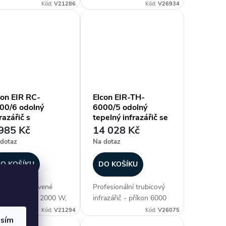
ka panelu 600 mm,
délka panelu 1200 mm,
Kód:
V21286
Kód:
V26934
ěodolné (krytí IP 67),
voděodolné (krytí IP 67),
ev plochy až 12-20
ohřev plochy až 15-30
 materiál aluminium,
m2, materiál aluminium,
generace lampy - NIR
3. generace lampy - NIR
soce...
(vysoce...
con EIR RC-
Elcon EIR-TH-
00/6 odolný
6000/5 odolný
razářič s
tepelný infrazářič se
lkovým ovládáním
třemi trubicemi a
985 Kč
14 028 Kč
dálkovým ovládáním
dotaz
Na dotaz
O KOŠÍKU
DO KOŠÍKU
lné infračervené
Profesionální trubicový
idlo - příkon 2000 W,
infrazářič - příkon 6000
ka panelu 600 mm,
W, délka panelu 500
Kód:
V21294
Kód:
V26075
asím
ěodolné (krytí IP 67),
mm, voděodolné (krytí IP