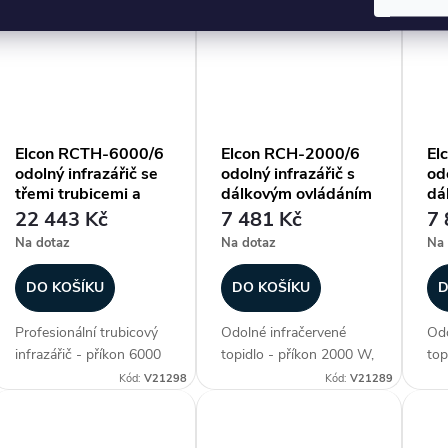
ohřev plochy až 15-30
vytápění velkých a
ohř
m2, materiál aluminium,
chladných objektů jako
m2,
3. generace lampy - NIR
jsou kostely, haly nebo
2. 
(vysoce...
stadiony. BTH
Gol
disponuje...
Elcon RCTH-6000/6
Elcon RCH-2000/6
El
odolný infrazářič se
odolný infrazářič s
odo
třemi trubicemi a
dálkovým ovládáním
dá
dálkovým ovládáním
22 443 Kč
7 481 Kč
7 
Na dotaz
Na dotaz
Na 
DO KOŠÍKU
DO KOŠÍKU
D
Profesionální trubicový
Odolné infračervené
Odo
infrazářič - příkon 6000
topidlo - příkon 2000 W,
top
W, délka panelu 650
délka panelu 670 mm,
dél
Kód:
V21298
Kód:
V21289
mm, voděodolné (krytí IP
voděodolné (krytí IP 67),
vod
67), ohřev plochy až 15-
ohřev plochy až 12-20
ohř
35 m2, materiál
m2, materiál aluminium,
m2,