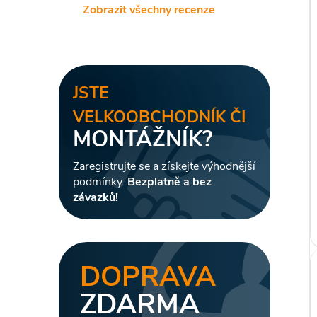
Zobrazit všechny recenze
JSTE
VELKOOBCHODNÍK ČI
MONTÁŽNÍK?
Zaregistrujte se a získejte výhodnější
podmínky.
Bezplatně a bez
závazků!
DOPRAVA
ZDARMA