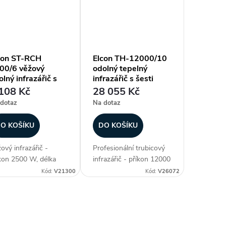
generace lampy - NIR
3. generace lampy - NIR
soce...
(vysoce...
con ST-RCH
Elcon TH-12000/10
00/6 věžový
odolný tepelný
lný infrazářič s
infrazářič s šesti
lkovým ovládáním
trubicemi a
108 Kč
28 055 Kč
manuálním
dotaz
Na dotaz
ovládáním
O KOŠÍKU
DO KOŠÍKU
ový infrazářič -
Profesionální trubicový
kon 2500 W, délka
infrazářič - příkon 12000
elu 670 mm,
W, délka panelu 1000
Kód:
V21300
Kód:
V26072
ěodolné (krytí IP 67),
mm, voděodolné (krytí IP
ev plochy až 12-20
55), ohřev plochy až 40-
 materiál aluminium,
60 m2, materiál
generace lampy
aluminium, 2. generace
rbon Fiber IR - 2.4
lampy Golden IR...