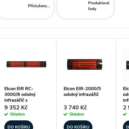
Produktové
Příslušenství
řady
V
ý
p
Elcon EIR RC-
Elcon EIR-2000/5
El
3000/8 odolný
odolný infrazářič
od
s
infrazářič s
inf
dálkovým ovládáním
ma
9 352 Kč
3 740 Kč
2 
ov
p
Skladem
Skladem
DO KOŠÍKU
DO KOŠÍKU
D