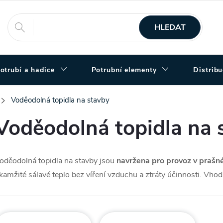
HLEDAT
otrubí a hadice
Potrubní elementy
Distrib
Voděodolná topidla na stavby
Voděodolná topidla na 
oděodolná topidla na stavby jsou
navržena pro provoz v prašn
kamžité sálavé teplo bez víření vzduchu a ztráty účinnosti. Vhodn