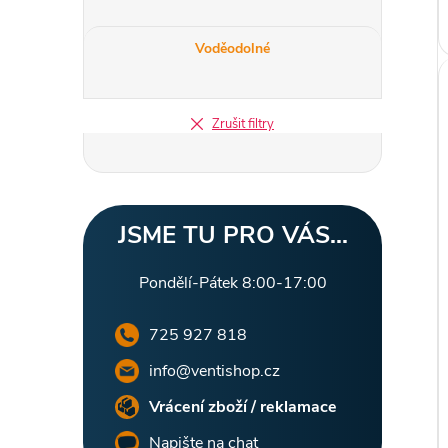
Voděodolné
Zrušit filtry
JSME TU PRO VÁS...
Pondělí-Pátek 8:00-17:00
725 927 818
info@ventishop.cz
Vrácení zboží / reklamace
Napište na chat