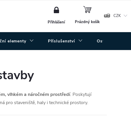
NÁKUPNÍ
KOŠÍK
CZK
Prázdný košík
Přihlášení
uční elementy
Příslušenství
Ostatní
stavby
ém, vlhkém a náročném prostředí
. Poskytují
á pro staveniště, haly i technické prostory.