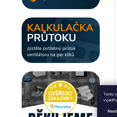
KALKULAČKA
PRŮTOKU
zjistěte potřebný průtok
ventilátoru na pár kliků
Tento 
vyjadřu
Nast