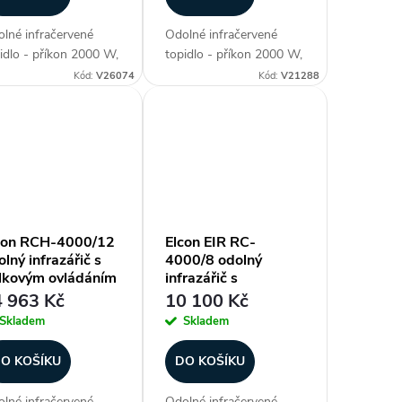
lné infračervené
Odolné infračervené
idlo - příkon 2000 W,
topidlo - příkon 2000 W,
ka panelu 500 mm,
délka panelu 470 mm,
Kód:
V26074
Kód:
V21288
ěodolné (krytí IP 55),
voděodolné (krytí IP 67),
ev plochy až 12-20
ohřev plochy až 12-20
 materiál aluminium,
m2, materiál aluminium,
generace lampy
3. generace lampy - NIR
den IR (pokročilá...
(vysoce...
con RCH-4000/12
Elcon EIR RC-
lný infrazářič s
4000/8 odolný
lkovým ovládáním
infrazářič s
dálkovým ovládáním
 963 Kč
10 100 Kč
Skladem
Skladem
O KOŠÍKU
DO KOŠÍKU
lné infračervené
Odolné infračervené