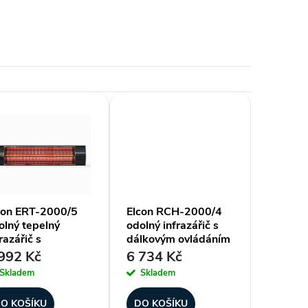
con ERT-2000/5
Elcon RCH-2000/4
olný tepelný
odolný infrazářič s
razářič s
dálkovým ovládáním
nuálním
992 Kč
6 734 Kč
ládáním
Skladem
Skladem
O KOŠÍKU
DO KOŠÍKU