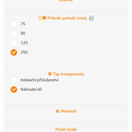
⚪️🔵 Průměr potrubí (mm)
?
75
90
125
250
🛠️ Typ komponenty
Instalační příslušenství
Náhradní díl
🪨 Materiál
Počet hrdel