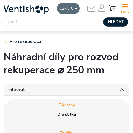
Přejít
NÁKUPNÍ
CZK / €
KOŠÍK
na
obsah
HLEDAT
Pro rekuperace
Náhradní díly pro rozvod
rekuperace ⌀ 250 mm
Filtrovat
Dle ceny
Dle štítku
Značky