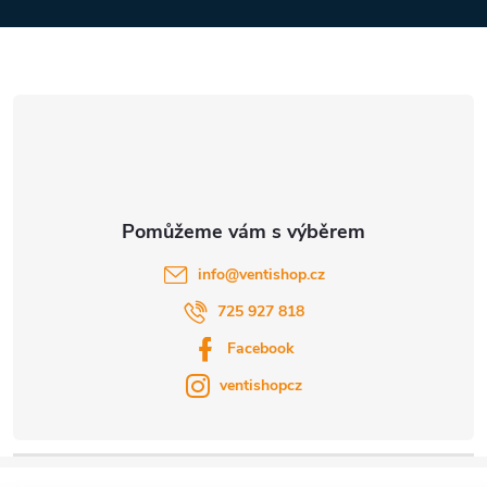
a
u
t
í
info
@
ventishop.cz
725 927 818
Facebook
ventishopcz