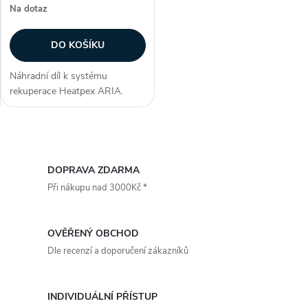
r
Na dotaz
r
o
DO KOŠÍKU
o
d
Náhradní díl k systému
d
rekuperace Heatpex ARIA.
u
Komponenta distribučního
u
boxu slouží k zakrytí hlavního
otvoru rozvodné
k
O
skříně. Umožňuje sestavit
k
kompletní distribuční...
v
DOPRAVA ZDARMA
t
Při nákupu nad 3000Kč *
t
l
ů
á
ů
OVĚŘENÝ OBCHOD
d
Dle recenzí a doporučení zákazníků
a
INDIVIDUÁLNÍ PŘÍSTUP