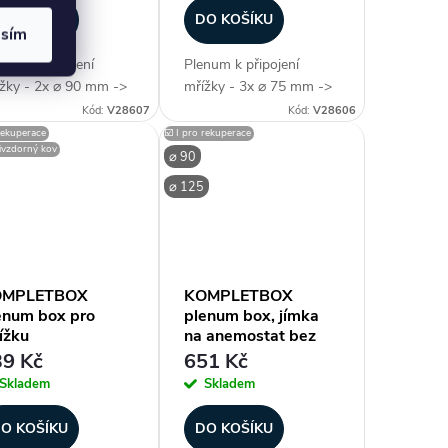
O KOŠÍKU
DO KOŠÍKU
asím
num k připojení
Plenum k připojení
žky - 2x ⌀ 90 mm ->
mřížky - 3x ⌀ 75 mm ->
x100 mm (mřížka),
300x100 mm (mřížka),
Kód:
V28607
Kód:
V28606
 přizpůsobit délku
lze přizpůsobit délku
 rekuperace
☑️ I pro rekuperace
zivzdorný kov
ra (měkký materiál -
žebra (měkký materiál -
⌀ 90
 řezat), pro
lze řezat), pro
⌀ 125
lahovou / stropní
podlahovou / stropní
táž, jednoduchý
montáž, jednoduchý
tém...
systém...
OMPLETBOX
KOMPLETBOX
enum box pro
plenum box, jímka
ížku
na anemostat bez
90/205x85 mm
límce 90/125 mm
9 Kč
651 Kč
Skladem
Skladem
O KOŠÍKU
DO KOŠÍKU