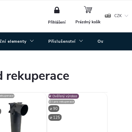
NÁKUPNÍ
KOŠÍK
CZK
Prázdný košík
Přihlášení
uční elementy
Příslušenství
Ostatní
d rekuperace
 rekuperace
💎 Ověřený výrobce
☑️ I pro rekuperace
⌀ 90
⌀ 125