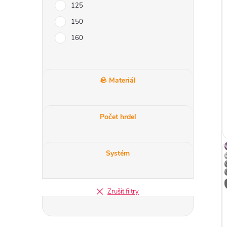
r
125
i
a
150
160
n
n
🪨 Materiál
í
Počet hrdel
p
a
Systém
n
Zrušit filtry
e