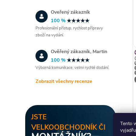
Oveřený zákazník
100 %
Profesionální přístup, rychlost přípravy
zboží na vydání.
Ověřený zákazník, Martin
100 %
Výborná komunikace, velmi rychlé dodání.
Zobrazit všechny recenze
JSTE
Tento 
VELKOOBCHODNÍK ČI
vyjadřu