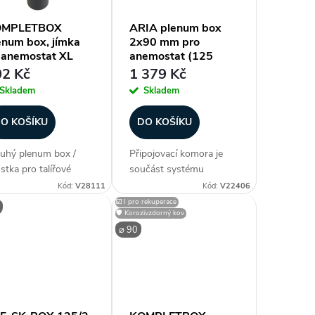
OMPLETBOX
ARIA plenum box
enum box, jímka
2x90 mm pro
 anemostat XL
anemostat (125
/125 mm
mm)
2 Kč
1 379 Kč
Skladem
Skladem
O KOŠÍKU
DO KOŠÍKU
uhý plenum box /
Připojovací komora je
stka pro talířové
součást systému
tily - ⌀ 90 mm / ⌀
rekuperace Heatpex
Kód:
V28111
Kód:
V22406
5 mm (průměr
ARIA. Umožňuje
☑️ I pro rekuperace
🛡️ Korozivzdorný kov
rubí), rozšířený tubus
připojení až 2 potrubí o
⌀ 90
05 mm), PP-R
průměru 90 mm k
eriál, prostorově
difuzoru pro přívodu
áročné, patentově
nebo odvodu...
áněná...