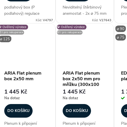
podlahový box (P
Neviditelný štěrbinový
Ple
podlahový) regulace
anemostat - 2x ⌀ 75 mm
pro
odstřiháváním
(průměr potrubí), verze
90 
Kód:
V4797
Kód:
V27643
magnetického pásku
SINGLE - instalace do
kon
💎 Ověřený výrobce
💎 Ověřený výrobce
⌀ 90
podlahová mřížka a
betonového stropu,
ple
☑️ I pro rekuperace
☑️ I pro rekuperace
⌀ 75
záslepky nejsou součástí
průtok až 120 m³/h (na
čer
⌀ 125
dodávky (na objednávku)
segment / lze řetězit),
pla
Zákazníci často
plenum box...
nen
dokupují...
ARIA Flat plenum
ARIA Flat plenum
ED
box 2x50 mm
box 2x50 mm pro
pl
mřížku (300x100
mm)
1 445 Kč
1 445 Kč
1 
Na dotaz
Na dotaz
DO KOŠÍKU
DO KOŠÍKU
D
Plenum k připojení
Plenum k připojení
Pla