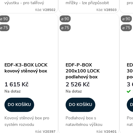
výustku - pro talířový
mřížky - lze přizpůsobit
pro
ventil ⌀ 125 mm, lze
délku žebra (měkký
vzd
Kód:
V28502
Kód:
V28503
přizpůsobit délku žebra
materiál - lze řezat), pro
k p
⌀ 90
⌀ 90
⌀ 90
(měkký materiál - lze
podlahovou / stropní
pot
⌀ 75
⌀ 75
⌀ 75
řezat), jednoduchý
montáž, jednoduchý
vzd
systém spojení
systém spojení
mís
"zacvaknutím"
"zacvaknutím"
pře
(OneClick®),...
(OneClick®),...
je...
EDF-K3-BOX LOCK
EDF-P-BOX
ED
kovový stěnový box
200x100 LOCK
30
podlahový box
po
1 615 Kč
2 526 Kč
3 
Na dotaz
Na dotaz
DO KOŠÍKU
DO KOŠÍKU
D
Kovový stěnový box pro
Podlahový box s
Pod
systém rozvodu
natavitelnou výškou
nat
vzduchu ED Flex® slouží
koše pro systém
koš
Kód:
V20397
Kód:
V20401