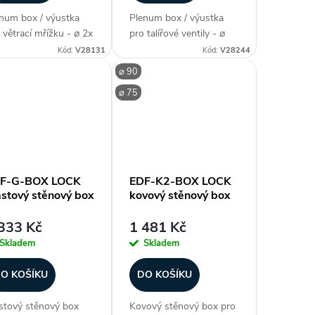
num box / výustka
Plenum box / výustka
 větrací mřížku - ⌀ 2x
pro talířové ventily - ⌀
mm / 205 x 85 mm,
90 mm / ⌀ 125 mm
Kód:
V28131
Kód:
V28244
strukce pozinkovaný
(průměr potrubí), PP-R
⌀ 90
ch, barva stříbrná /
materiál, bez límce,
⌀ 75
ná, materiál hrdla
patentově chráněná
st, prostorově
technologie, součástí
áročné, patentově...
balení (1x výustka, 2x
trn,...
F-G-BOX LOCK
EDF-K2-BOX LOCK
astový stěnový box
kovový stěnový box
333 Kč
1 481 Kč
Skladem
Skladem
O KOŠÍKU
DO KOŠÍKU
stový stěnový box
Kovový stěnový box pro