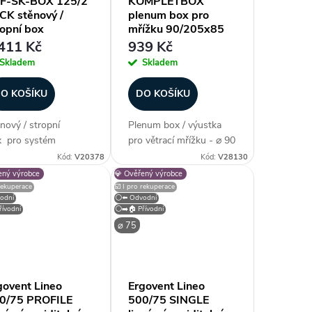
F-SK-BOX 125/2
KOMPLETBOX
CK stěnový /
plenum box pro
ropní box
mřížku 90/205x85
mm
411 Kč
939 Kč
Skladem
Skladem
O KOŠÍKU
DO KOŠÍKU
nový / stropní
Plenum box / výustka
x pro systém
pro větrací mřížku - ⌀ 90
zvodu vzduchu ED
mm / 205 x 85 mm,
Kód:
V20378
Kód:
V28130
x® slouží k připojení
konstrukce pozinkovaný
ený výrobce
💎 Ověřený výrobce
Flex potrubí s
plech, barva stříbrná /
 rekuperace
☑️ I pro rekuperace
odní
⚪⬅️ Odvodní
ířovým ventilem pro
černá, materiál hrdla
ívodní
⚪➡️🏠 Přívodní
vod nebo odvod
plast, prostorově
⌀ 75
uchu. Zákazníci...
nenáročné, patentově...
govent Lineo
Ergovent Lineo
0/75 PROFILE
500/75 SINGLE