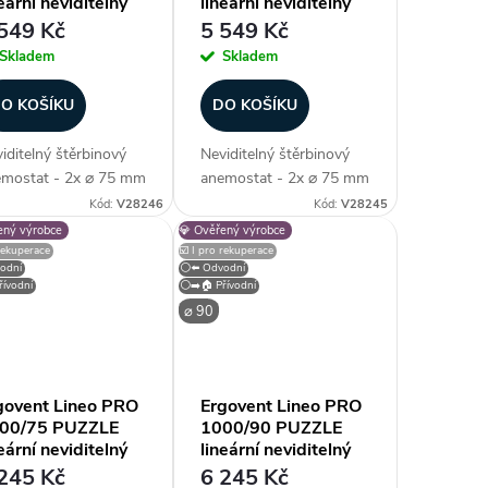
eární neviditelný
lineární neviditelný
ěrbinový difuzor
štěrbinový difuzor
549 Kč
5 549 Kč
Skladem
Skladem
O KOŠÍKU
DO KOŠÍKU
iditelný štěrbinový
Neviditelný štěrbinový
mostat - 2x ⌀ 75 mm
anemostat - 2x ⌀ 75 mm
ůměr potrubí), verze
(průměr potrubí), verze
Kód:
V28246
Kód:
V28245
FILE - instalace do
SINGLE - instalace do
ený výrobce
💎 Ověřený výrobce
rokartonu, průtok až
betonového stropu,
 rekuperace
☑️ I pro rekuperace
odní
⚪⬅️ Odvodní
 m³/h (na segment /
průtok až 120 m³/h (na
ívodní
⚪➡️🏠 Přívodní
 řetězit), plenum box...
segment / lze řetězit),
⌀ 90
plenum box...
govent Lineo PRO
Ergovent Lineo PRO
00/75 PUZZLE
1000/90 PUZZLE
eární neviditelný
lineární neviditelný
ěrbinový difuzor
štěrbinový difuzor
245 Kč
6 245 Kč