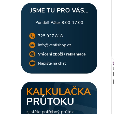
l
JSME TU PRO VÁS...
Pondělí-Pátek 8:00-17:00
725 927 818
info@ventishop.cz
Vrácení zboží / reklamace
Napište na chat
KALKULAČKA
PRŮTOKU
zjistěte potřebný průtok