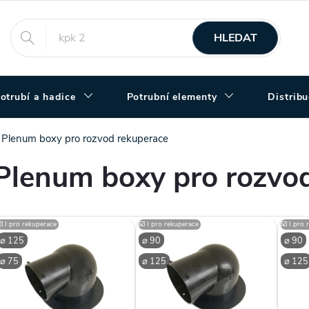
HLEDAT
otrubí a hadice
Potrubní elementy
Distrib
Plenum boxy pro rozvod rekuperace
Plenum boxy pro rozvo
V
☑️ I pro rekuperace
☑️ I pro rekuperace
☑️ I pro
⌀ 125
⌀ 90
⌀ 90
ý
⌀ 75
⌀ 125
⌀ 125
p