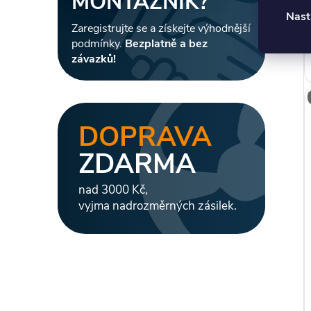
MONTÁŽNÍK?
Nast
Zaregistrujte se a získejte výhodnější
podmínky.
Bezplatně a bez
závazků!
DOPRAVA
ZDARMA
nad 3000 Kč,
vyjma nadrozměrných zásilek.