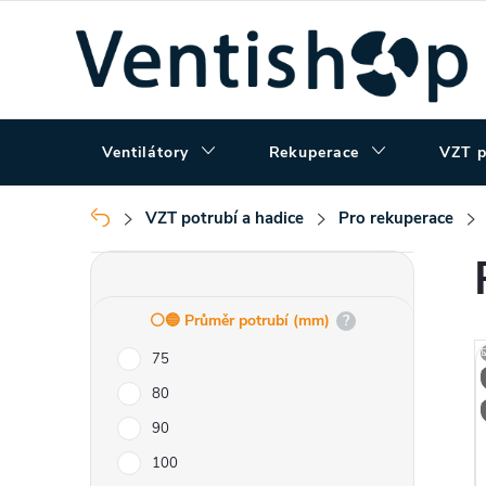
Přejít
na
obsah
Ventilátory
Rekuperace
VZT p
VZT potrubí a hadice
Pro rekuperace
Domů
P
o
⚪️🔵 Průměr potrubí (mm)
?
75
s
80
t
90
100