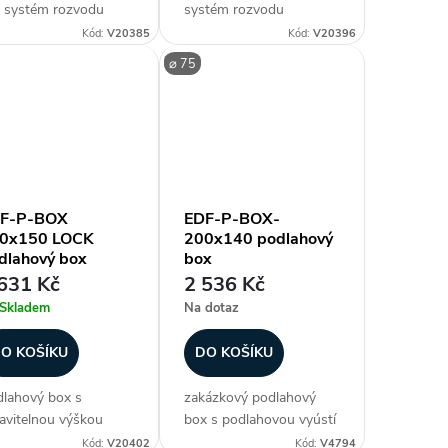
 systém rozvodu
systém rozvodu
uchu ED Flex® slouží
vzduchu ED Flex® slouží
Kód:
V20385
Kód:
V20396
řipojení ED Flex
k připojení ED Flex
⌀ 75
rubí a distribuci
potrubí a distribuci
uchu z a do
vzduchu z a do
tnosti pomocí
místnosti pomocí
dního panelu, který
předního panelu, který je
nutné...
F-P-BOX
EDF-P-BOX-
0x150 LOCK
200x140 podlahový
dlahový box
box
631 Kč
2 536 Kč
Skladem
Na dotaz
O KOŠÍKU
DO KOŠÍKU
lahový box s
zakázkový podlahový
avitelnou výškou
box s podlahovou vyústí
e pro systém
rozměry 205 x 105, 285
Kód:
V20402
Kód:
V4794