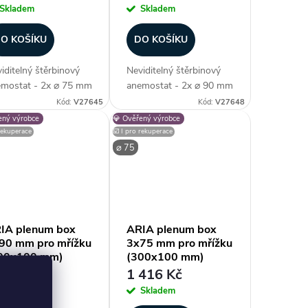
Skladem
Skladem
O KOŠÍKU
DO KOŠÍKU
iditelný štěrbinový
Neviditelný štěrbinový
mostat - 2x ⌀ 75 mm
anemostat - 2x ⌀ 90 mm
ůměr potrubí), verze
(průměr potrubí), verze
Kód:
V27645
Kód:
V27648
OFILE PUZZLE -
PROFILE PUZZLE -
ený výrobce
💎 Ověřený výrobce
talace do
instalace do
 rekuperace
☑️ I pro rekuperace
rokartonu, průtok až
sádrokartonu, průtok až
⌀ 75
 m³/h (na segment /
120 m³/h (na segment /
 řetězit), technologie...
lze řetězit), technologie...
IA plenum box
ARIA plenum box
90 mm pro mřížku
3x75 mm pro mřížku
00x100 mm)
(300x100 mm)
440 Kč
1 416 Kč
Skladem
Skladem