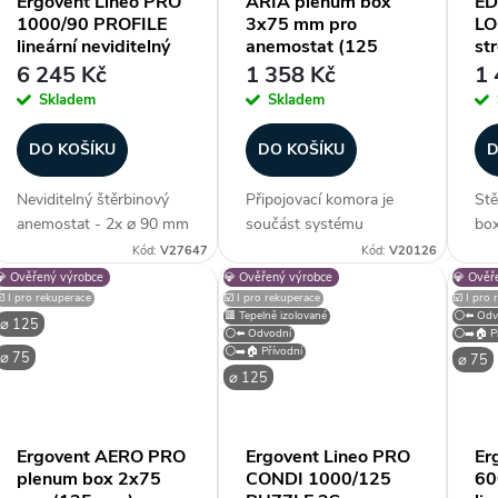
Ergovent Lineo PRO
ARIA plenum box
ED
1000/90 PROFILE
3x75 mm pro
LO
ů
lineární neviditelný
anemostat (125
st
štěrbinový difuzor
mm)
6 245 Kč
1 358 Kč
1 
Skladem
Skladem
DO KOŠÍKU
DO KOŠÍKU
D
Neviditelný štěrbinový
Připojovací komora je
Stě
anemostat - 2x ⌀ 90 mm
součást systému
bo
(průměr potrubí), verze
rekuperace Heatpex
ro
Kód:
V27647
Kód:
V20126
PROFILE - instalace do
ARIA. Umožňuje
Fle
💎 Ověřený výrobce
💎 Ověřený výrobce
💎 Ověř
sádrokartonu, průtok až
připojení až 3 potrubí o
ED 
☑️ I pro rekuperace
☑️ I pro rekuperace
☑️ I pro
🟥 Tepelně izolované
⚪⬅️ Odv
120 m³/h (na segment /
průměru 75 mm k
tal
⌀ 125
⚪⬅️ Odvodní
⚪➡️🏠 Př
lze řetězit), plenum box...
difuzoru pro přívodu
pří
⚪➡️🏠 Přívodní
⌀ 75
⌀ 75
nebo odvodu
vzd
⌀ 125
vzduchu. Součásti...
Ergovent AERO PRO
Ergovent Lineo PRO
Er
plenum box 2x75
CONDI 1000/125
60