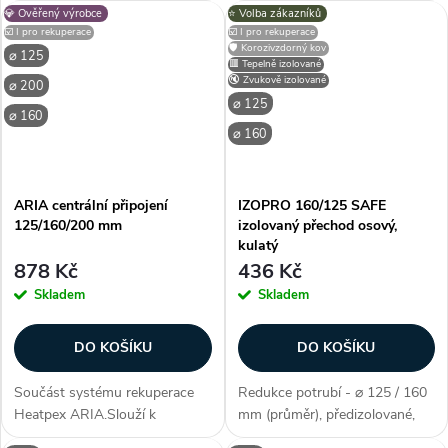
💎 Ověřený výrobce
⭐️ Volba zákazníků
jednotce s průměrem připojení
rekuperační jednotkou. Boční
☑️ I pro rekuperace
☑️ I pro rekuperace
180 mm. Adaptér se umisťuje
připojku je možné jednoduše
🛡️ Korozivzdorný kov
⌀ 125
na vnější stranu hrdla
odříznout na požadovaný
🟥 Tepelně izolované
🔇 Zvukově izolované
⌀ 200
jednotky....
průměr...
⌀ 125
⌀ 160
⌀ 160
ARIA centrální připojení
IZOPRO 160/125 SAFE
125/160/200 mm
izolovaný přechod osový,
kulatý
878 Kč
436 Kč
Skladem
Skladem
DO KOŠÍKU
DO KOŠÍKU
Součást systému rekuperace
Redukce potrubí - ⌀ 125 / 160
Heatpex ARIA.Slouží k
mm (průměr), předizolované,
propojení distribučního boxu s
materiál pozink. ocel, materiál