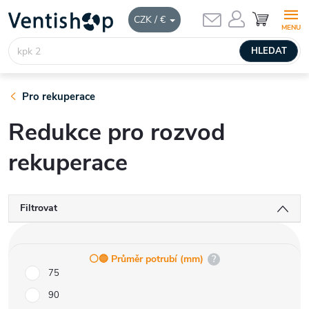
Přejít
NÁKUPNÍ
CZK / €
KOŠÍK
na
obsah
HLEDAT
Pro rekuperace
Redukce pro rozvod
rekuperace
Filtrovat
⚪️🔵 Průměr potrubí (mm)
?
75
90