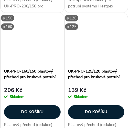
UK-PRO-200/150 pro
potrubí systému Heatpex
vzduchotechnické potrubí.
ADURO umožňující změnu
⌀ 150
⌀ 120
Slouží pro napojení potrubí o
průměru potrubí mezi 125, 160
průměru 200 mm s potrubím o
nebo 200 mm. Aby bylo možné
⌀ 160
⌀ 125
průměru 150 mm. Instalace je...
získat 2stupňovou redukci, je
nutné odříznout...
UK-PRO-160/150 plastový
UK-PRO-125/120 plastový
přechod pro kruhové potrubí
přechod pro kruhové potrubí
206 Kč
139 Kč
Skladem
Skladem
DO KOŠÍKU
DO KOŠÍKU
Plastový přechod (redukce)
Plastový přechod (redukce)