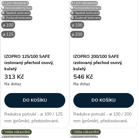
☑️ I pro rekuperace
☑️ I pro rekuperace
a 90 mm s rozvodným boxem.
a 90 mm. Zákazníci často
🛡️ Korozivzdorný kov
🛡️ Korozivzdorný kov
Zákazníci často...
dokupují...
🟥 Tepelně izolované
🟥 Tepelně izolované
🔇 Zvukově izolované
🔇 Zvukově izolované
⌀ 100
⌀ 100
⌀ 125
⌀ 200
IZOPRO 125/100 SAFE
IZOPRO 200/100 SAFE
izolovaný přechod osový,
izolovaný přechod osový,
kulatý
kulatý
313 Kč
546 Kč
Na dotaz
Na dotaz
DO KOŠÍKU
DO KOŠÍKU
Redukce potrubí - ⌀ 100 / 125
Redukce potrubí - ⌀ 100 / 200
mm (průměr), předizolované,
mm (průměr), předizolované,
materiál pozink. ocel, materiál
materiál pozink. ocel, materiál
⭐️ Volba zákazníků
⭐️ Volba zákazníků
izolace (FEF elastomerová
izolace (FEF elastomerová
☑️ I pro rekuperace
☑️ I pro rekuperace