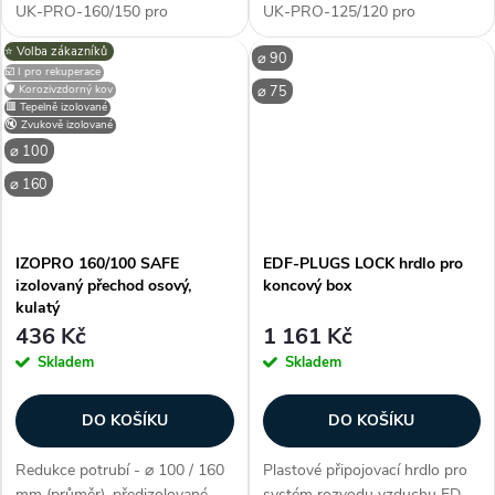
UK-PRO-160/150 pro
UK-PRO-125/120 pro
vzduchotechnické potrubí.
vzduchotechnické potrubí.
⭐️ Volba zákazníků
⌀ 90
Slouží pro napojení potrubí o
Slouží pro napojení potrubí o
☑️ I pro rekuperace
průměru 160 mm s potrubím o
průměru 125 mm s potrubím o
🛡️ Korozivzdorný kov
⌀ 75
průměru 150 mm. Instalace je
průměru 120 mm. Instalace je
🟥 Tepelně izolované
🔇 Zvukově izolované
snadná a...
snadná a...
⌀ 100
⌀ 160
IZOPRO 160/100 SAFE
EDF-PLUGS LOCK hrdlo pro
izolovaný přechod osový,
koncový box
kulatý
436 Kč
1 161 Kč
Skladem
Skladem
DO KOŠÍKU
DO KOŠÍKU
Redukce potrubí - ⌀ 100 / 160
Plastové připojovací hrdlo pro
mm (průměr), předizolované,
systém rozvodu vzduchu ED