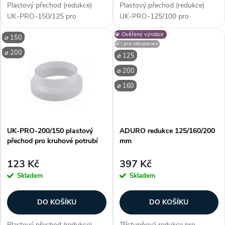
d
Plastový přechod (redukce)
Plastový přechod (redukce)
d
UK-PRO-150/125 pro
UK-PRO-125/100 pro
u
vzduchotechnické potrubí.
vzduchotechnické potrubí.
💎 Ověřený výrobce
u
⌀ 150
Slouží pro napojení potrubí o
Slouží pro napojení potrubí o
☑️ I pro rekuperace
průměru 150 mm s potrubím o
průměru 125 mm s potrubím o
k
⌀ 200
⌀ 125
průměru 125 mm. Instalace je
průměru 100 mm. Instalace je
k
⌀ 200
snadná a...
snadná a...
t
⌀ 160
t
ů
ů
UK-PRO-200/150 plastový
ADURO redukce 125/160/200
přechod pro kruhové potrubí
mm
123 Kč
397 Kč
Skladem
Skladem
DO KOŠÍKU
DO KOŠÍKU
Plastový přechod (redukce)
Třístupňová redukce pro