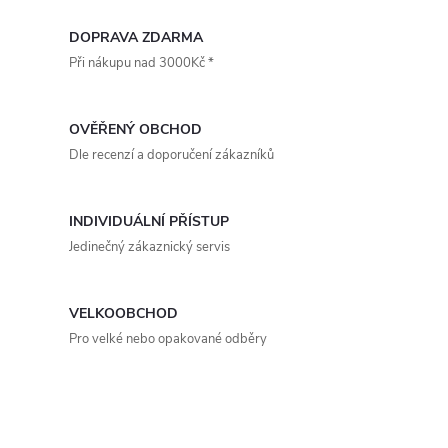
O
průměru 100 mm. Instalace je...
v
DOPRAVA ZDARMA
Při nákupu nad 3000Kč *
l
á
OVĚŘENÝ OBCHOD
d
Dle recenzí a doporučení zákazníků
a
INDIVIDUÁLNÍ PŘÍSTUP
c
Jedinečný zákaznický servis
í
p
VELKOOBCHOD
Pro velké nebo opakované odběry
r
v
k