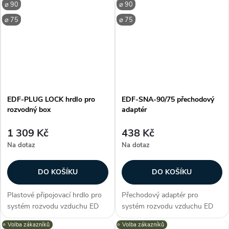
⌀ 90
⌀ 90
rekuperační jednotkou.
izolace (FEF elastomerová
Centrální konektor je možné
pěna), snadná instalace, požární
⌀ 75
⌀ 75
jednoduše odříznout na
bezpečnost třídy B,...
požadovaný průměr...
EDF-PLUG LOCK hrdlo pro
EDF-SNA-90/75 přechodový
rozvodný box
adaptér
1 309 Kč
438 Kč
Na dotaz
Na dotaz
DO KOŠÍKU
DO KOŠÍKU
Plastové připojovací hrdlo pro
Přechodový adaptér pro
systém rozvodu vzduchu ED
systém rozvodu vzduchu ED
Flex® LOCK slouží k propojení
Flex® slouží k propojení -
⭐️ Volba zákazníků
⭐️ Volba zákazníků
redukci ED Flex potrubí o Ø 75
redukci ED Flex potrubí o Ø 75