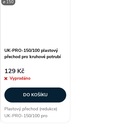
⌀ 150
bezpečnost třídy B,...
bezpečnost třídy B,...
UK-PRO-150/100 plastový
přechod pro kruhové potrubí
129 Kč
Vyprodáno
DO KOŠÍKU
Plastový přechod (redukce)
UK-PRO-150/100 pro
vzduchotechnické potrubí.
Slouží pro napojení potrubí o
průměru 150 mm s potrubím o