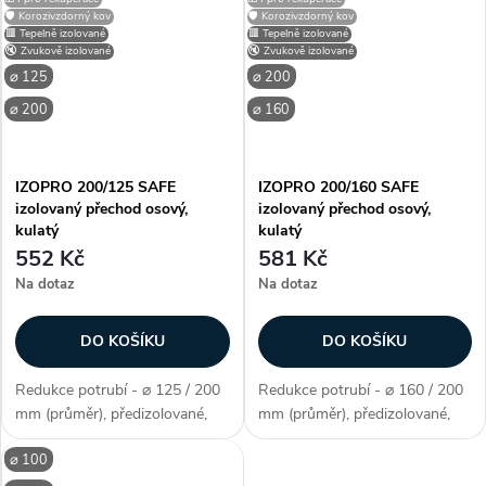
pěna), snadná instalace, požární
pěna), snadná instalace, požární
🛡️ Korozivzdorný kov
🛡️ Korozivzdorný kov
bezpečnost třídy B,...
bezpečnost třídy B,...
🟥 Tepelně izolované
🟥 Tepelně izolované
🔇 Zvukově izolované
🔇 Zvukově izolované
⌀ 125
⌀ 200
⌀ 200
⌀ 160
IZOPRO 200/125 SAFE
IZOPRO 200/160 SAFE
izolovaný přechod osový,
izolovaný přechod osový,
kulatý
kulatý
552 Kč
581 Kč
Na dotaz
Na dotaz
DO KOŠÍKU
DO KOŠÍKU
Redukce potrubí - ⌀ 125 / 200
Redukce potrubí - ⌀ 160 / 200
mm (průměr), předizolované,
mm (průměr), předizolované,
materiál pozink. ocel, materiál
materiál pozink. ocel, materiál
⌀ 100
izolace (FEF elastomerová
izolace (FEF elastomerová
pěna), snadná instalace, požární
pěna), snadná instalace, požární