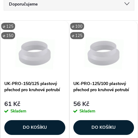
Ř
Doporučujeme
a
Nejlevnější
V
⌀ 125
⌀ 100
Nejdražší
z
⌀ 150
⌀ 125
ý
Nejprodávanější
e
p
Abecedně
n
i
í
UK-PRO-150/125 plastový
UK-PRO-125/100 plastový
s
přechod pro kruhové potrubí
přechod pro kruhové potrubí
p
p
61 Kč
56 Kč
r
Skladem
Skladem
r
o
DO KOŠÍKU
DO KOŠÍKU
o