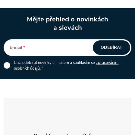
y
Mějte přehled o novinkách
v
a slevách
Z
ý
á
p
E-mail
ODEBÍRAT
i
p
Chci odebírat novinky e-mailem a souhlasím se
zpracováním
s
osobních údajů
.
a
u
t
í