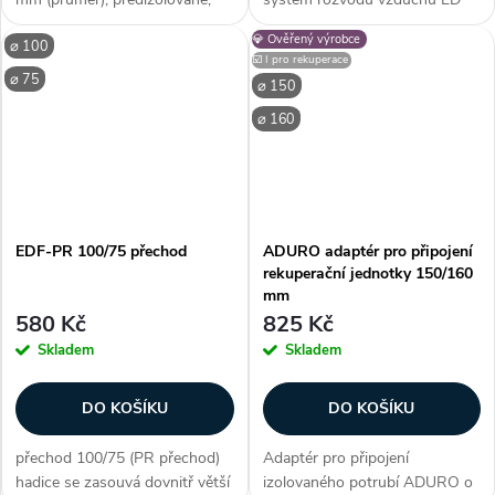
materiál pozink. ocel, materiál
Flex® LOCK slouží k propojení
💎 Ověřený výrobce
⌀ 100
izolace (FEF elastomerová
redukci ED Flex potrubí o Ø 75
☑️ I pro rekuperace
pěna), snadná instalace, požární
a 90 mm s koncovým boxem.
⌀ 75
⌀ 150
bezpečnost třídy B,...
Zákazníci často...
⌀ 160
EDF-PR 100/75 přechod
ADURO adaptér pro připojení
rekuperační jednotky 150/160
mm
580 Kč
825 Kč
Skladem
Skladem
DO KOŠÍKU
DO KOŠÍKU
přechod 100/75 (PR přechod)
Adaptér pro připojení
hadice se zasouvá dovnitř větší
izolovaného potrubí ADURO o