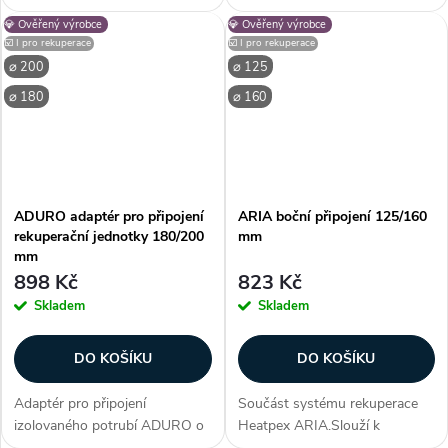
průměr odpovídá vnitřnímu
průměru 160 mm k rekuperační
💎 Ověřený výrobce
💎 Ověřený výrobce
průměru potrubí Zákazníci
jednotce s průměrem připojení
☑️ I pro rekuperace
☑️ I pro rekuperace
často dokupují...
150 mm. Adaptér se umisťuje
⌀ 200
⌀ 125
na vnější stranu hrdla
⌀ 180
⌀ 160
jednotky....
ADURO adaptér pro připojení
ARIA boční připojení 125/160
rekuperační jednotky 180/200
mm
mm
898 Kč
823 Kč
Skladem
Skladem
DO KOŠÍKU
DO KOŠÍKU
Adaptér pro připojení
Součást systému rekuperace
izolovaného potrubí ADURO o
Heatpex ARIA.Slouží k
průměru 200 mm k rekuperační
propojení distribučního boxu s