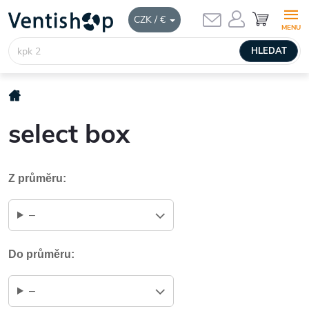
Přejít
NÁKUPNÍ
CZK / €
KOŠÍK
na
obsah
HLEDAT
Domů
select box
Z průměru:
–
Do průměru:
–