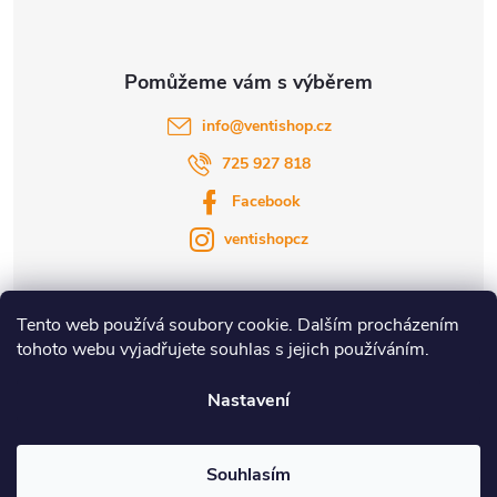
info
@
ventishop.cz
725 927 818
Facebook
ventishopcz
Tento web používá soubory cookie. Dalším procházením
tohoto webu vyjadřujete souhlas s jejich používáním.
|
|
Nastavení
Copyright 2026
Ventishop.cz
. Všechna práva vyhrazena.
Souhlasím
Vytvořil Shoptet