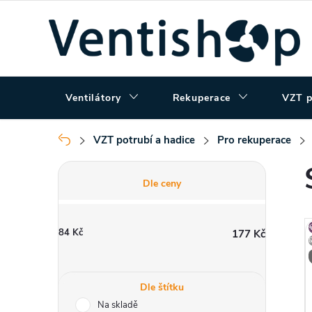
Přejít
na
obsah
Ventilátory
Rekuperace
VZT p
VZT potrubí a hadice
Pro rekuperace
Domů
P
Dle ceny
o
84
Kč
177
Kč
s
t
Dle štítku
Na skladě