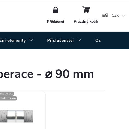
NÁKUPNÍ
KOŠÍK
CZK
Prázdný košík
Přihlášení
uční elementy
Příslušenství
Ostatní
perace - ⌀ 90 mm
 rekuperace
zivzdorný kov