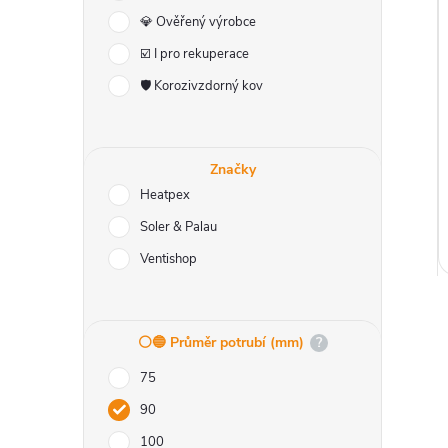
r
i
💎 Ověřený výrobce
a
☑️ I pro rekuperace
🛡️ Korozivzdorný kov
n
n
Značky
í
Heatpex
Soler & Palau
p
Ventishop
a
n
⚪️🔵 Průměr potrubí (mm)
?
75
e
90
l
100