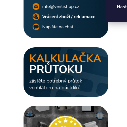
info@ventishop.cz
Nast
Vrácení zboží / reklamace
Napište na chat
KALKULAČKA
PRŮTOKU
zjistěte potřebný průtok
ventilátoru na pár kliků