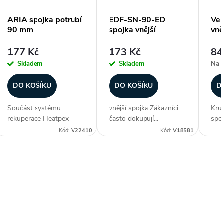
ARIA spojka potrubí
EDF-SN-90-ED
Ve
90 mm
spojka vnější
vně
s
177 Kč
173 Kč
84
p
Skladem
Skladem
Na 
r
DO KOŠÍKU
DO KOŠÍKU
D
Součást systému
vnější spojka Zákazníci
Kru
o
rekuperace Heatpex
často dokupují...
spo
ARIA. Spojka pro
(pr
Kód:
V22410
Kód:
V18581
d
spojení dvou potrubí
sna
HEATPEX ARIA
ARI
u
90 mm. Pro konektor
oce
O
jsou nutná dvě 90mm
rek
k
těsnění, která jsou k
nen
v
dispozici...
t