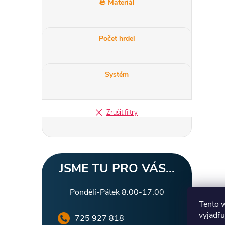
🪨 Materiál
Počet hrdel
Systém
Zrušit filtry
JSME TU PRO VÁS...
Pondělí-Pátek 8:00-17:00
Tento 
vyjadřu
725 927 818