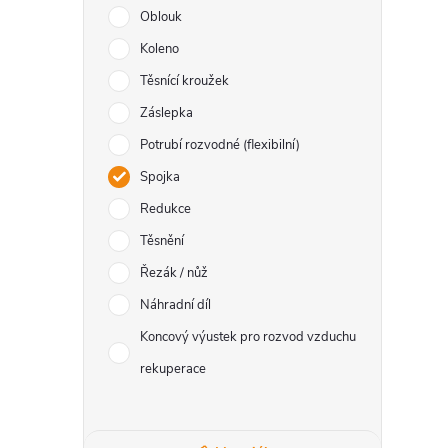
Oblouk
Koleno
Těsnící kroužek
i
Záslepka
Potrubí rozvodné (flexibilní)
Spojka
Redukce
Těsnění
Řezák / nůž
Náhradní díl
Koncový výustek pro rozvod vzduchu
rekuperace