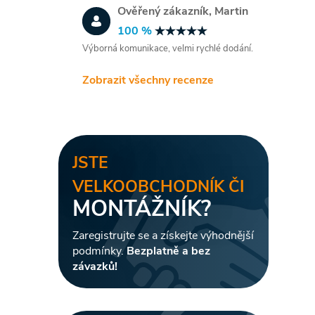
Ověřený zákazník, Martin
100 %
Výborná komunikace, velmi rychlé dodání.
Zobrazit všechny recenze
JSTE
VELKOOBCHODNÍK ČI
MONTÁŽNÍK?
Zaregistrujte se a získejte výhodnější
podmínky.
Bezplatně a bez
závazků!