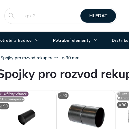
HLEDAT
otrubí a hadice
Potrubní elementy
Distrib
Spojky pro rozvod rekuperace - ⌀ 90 mm
Spojky pro rozvod reku
V
☑️ I pro
💎 Ověřený výrobce
⌀ 90
🛡️ Koro
☑️ I pro rekuperace
⌀ 90
ý
⌀ 90
p