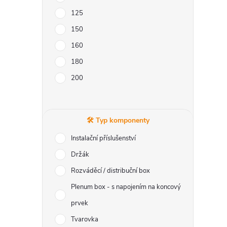
l
125
150
160
180
200
í
🛠️ Typ komponenty
r
Instalační příslušenství
Držák
Rozváděcí / distribuční box
Plenum box - s napojením na koncový
prvek
Tvarovka