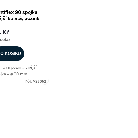
ntiflex 90 spojka
jší kulatá, pozink
 Kč
dotaz
O KOŠÍKU
hová pozink. vnější
jka - ⌀ 90 mm
ůměr), délka 94 mm,
Kód:
V28052
dné užití s potrubím
A, materiál pozink.
l, i pro rozvod k
uperaci, šedé potrubí
í součástí (pouze...