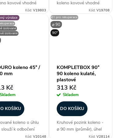
eno kovové vhodné
koleno kovové vhodné
spiro potrubí, obvykle
ke spiro potrubí, obvykle
Kód:
V19803
Kód:
V19708
rozměru 200
do rozměru 200
☑️ I pro rekuperace
ený výrobce
vedení lisované, vyšší
provedení lisované, vyšší
 rekuperace
⌀ 90
ně izolované
měry segmentové.
průměry segmentové.
90°
vě izolované
robeno z
Vyrobeno z
inkovaného plechu.
pozinkovaného plechu.
vedení Safe s...
Průměr...
URO koleno 45° /
KOMPLETBOX 90°
0 mm
90 koleno kulaté,
plastové
3 Kč
313 Kč
Skladem
Skladem
O KOŠÍKU
DO KOŠÍKU
lované koleno o úhlu
Kruhové pozink koleno -
 slouží k odbočení
⌀ 90 mm (průměr), úhel
lovaného
90°, snadné užití s
Kód:
V20148
Kód:
V28114