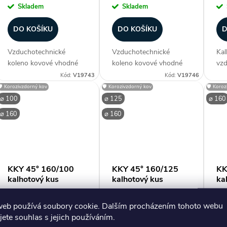
Skladem
Skladem
DO KOŠÍKU
DO KOŠÍKU
D
Vzduchotechnické
Vzduchotechnické
Kal
koleno kovové vhodné
koleno kovové vhodné
vzd
ke spiro potrubí, obvykle
ke spiro potrubí, obvykle
roz
Kód:
V19743
Kód:
V19746
do rozměru 200
do rozměru 200
mm 
🛡️ Korozivzdorný kov
🛡️ Korozivzdorný kov
🛡️ Koro
provedení lisované, vyšší
provedení lisované, vyšší
poz
⌀ 100
⌀ 125
⌀ 160
průměry segmentové.
průměry segmentové.
úhe
⌀ 160
⌀ 160
Vyrobeno z
Vyrobeno z
roz
pozinkovaného plechu.
pozinkovaného plechu.
odo
Průměr (mm) ⌀ 80...
Průměr (mm) ⌀ 80...
KKY 45° 160/100
KKY 45° 160/125
KK
kalhotový kus
kalhotový kus
ka
1 120 Kč
394 Kč
39
web používá soubory cookie. Dalším procházením tohoto webu
Skladem
Skladem
jete souhlas s jejich používáním.