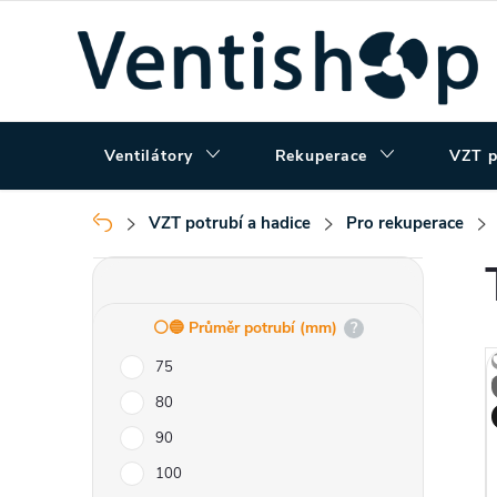
Přejít
na
obsah
Ventilátory
Rekuperace
VZT p
VZT potrubí a hadice
Pro rekuperace
Domů
P
o
⚪️🔵 Průměr potrubí (mm)
?
75
s
80
t
90
100