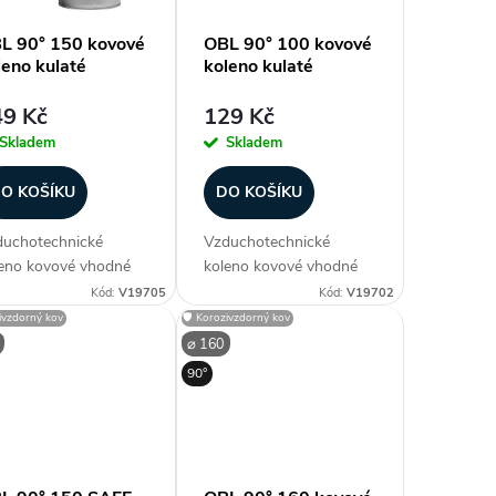
L 90° 150 kovové
OBL 90° 100 kovové
leno kulaté
koleno kulaté
9 Kč
129 Kč
Skladem
Skladem
O KOŠÍKU
DO KOŠÍKU
uchotechnické
Vzduchotechnické
eno kovové vhodné
koleno kovové vhodné
spiro potrubí, obvykle
ke spiro potrubí, obvykle
Kód:
V19705
Kód:
V19702
rozměru 200
do rozměru 200
zivzdorný kov
🛡️ Korozivzdorný kov
vedení lisované, vyšší
provedení lisované, vyšší
⌀ 160
měry segmentové.
průměry segmentové.
90°
robeno z
Vyrobeno z
inkovaného plechu.
pozinkovaného plechu.
měr (mm) ⌀ 80...
Průměr (mm) ⌀ 80...