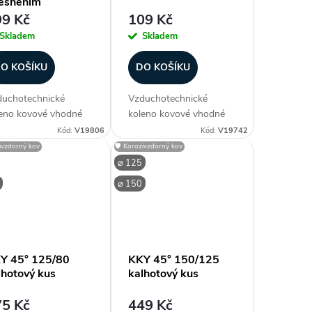
těsněním
9 Kč
109 Kč
Skladem
Skladem
O KOŠÍKU
DO KOŠÍKU
uchotechnické
Vzduchotechnické
eno kovové vhodné
koleno kovové vhodné
spiro potrubí, obvykle
ke spiro potrubí, obvykle
Kód:
V19806
Kód:
V19742
rozměru 200
do rozměru 200
zivzdorný kov
🛡️ Korozivzdorný kov
vedení lisované, vyšší
provedení lisované, vyšší
⌀ 125
měry segmentové.
průměry segmentové.
⌀ 150
robeno z
Vyrobeno z
inkovaného plechu.
pozinkovaného plechu.
vedení Safe s...
Průměr (mm) ⌀ 80...
Y 45° 125/80
KKY 45° 150/125
lhotový kus
kalhotový kus
5 Kč
449 Kč