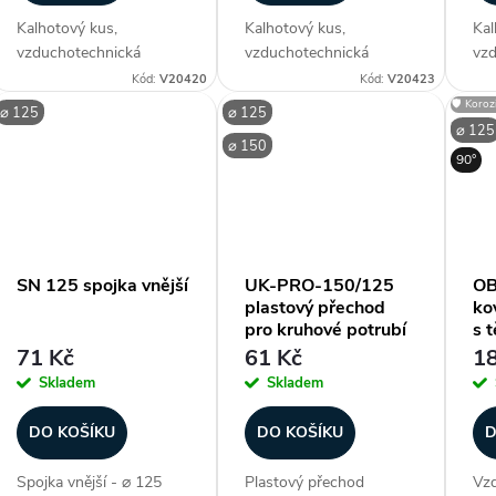
Kalhotový kus,
Kalhotový kus,
Kal
vzduchotechnická
vzduchotechnická
vzd
rozdvojka - ⌀ 160 / ⌀
rozdvojka - ⌀ 200 / ⌀
roz
Kód:
V20420
Kód:
V20423
150 mm (průměr),
125 mm (průměr),
180
🛡️ Koro
⌀ 125
⌀ 125
materiál pozink. ocel, bez
materiál pozink. ocel, bez
mat
⌀ 125
⌀ 150
těsnění, úhel rozpětí 45°,
těsnění, úhel rozpětí 45°,
těs
90°
vyšší rozpětí nohavic,
vyšší rozpětí nohavic,
vyš
teplotní odolnost -30 °C
teplotní odolnost -30 °C
tep
až...
až...
až..
SN 125 spojka vnější
UK-PRO-150/125
OB
plastový přechod
ko
pro kruhové potrubí
s 
71 Kč
61 Kč
18
Skladem
Skladem
DO KOŠÍKU
DO KOŠÍKU
D
Spojka vnější - ⌀ 125
Plastový přechod
Vzd