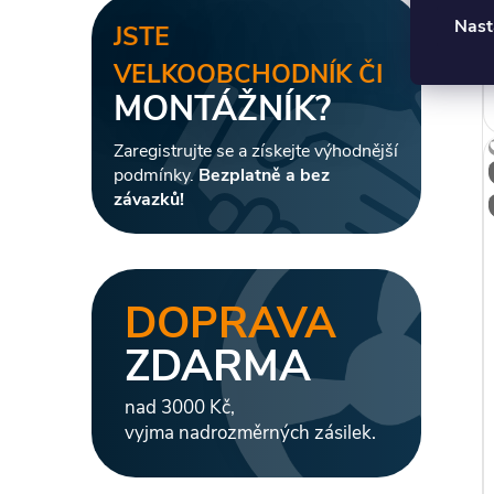
Nast
JSTE
VELKOOBCHODNÍK ČI
MONTÁŽNÍK?
Zaregistrujte se a získejte výhodnější
podmínky.
Bezplatně a bez
závazků!
DOPRAVA
ZDARMA
nad 3000 Kč,
vyjma nadrozměrných zásilek.