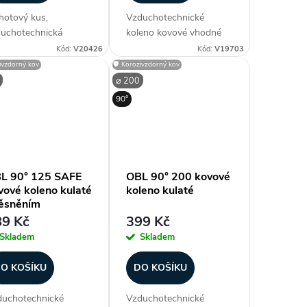
hotový kus,
Vzduchotechnické
uchotechnická
koleno kovové vhodné
dvojka - ⌀ 200 / ⌀
ke spiro potrubí, obvykle
Kód:
V20426
Kód:
V19703
 mm (průměr),
do rozměru 200
zivzdorný kov
🛡️ Korozivzdorný kov
eriál pozink. ocel, bez
provedení lisované, vyšší
⌀ 200
nění, úhel rozpětí 45°,
průměry segmentové.
90°
ší rozpětí nohavic,
Vyrobeno z
lotní odolnost -30 °C
pozinkovaného plechu.
.
Průměr (mm) ⌀ 80...
L 90° 125 SAFE
OBL 90° 200 kovové
vové koleno kulaté
koleno kulaté
těsněním
9 Kč
399 Kč
Skladem
Skladem
O KOŠÍKU
DO KOŠÍKU
uchotechnické
Vzduchotechnické