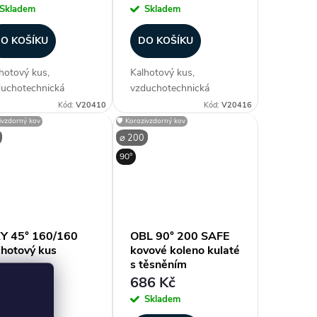
Skladem
Skladem
O KOŠÍKU
DO KOŠÍKU
hotový kus,
Kalhotový kus,
uchotechnická
vzduchotechnická
dvojka - ⌀ 125 / ⌀ 80
rozdvojka - ⌀ 150 / ⌀
Kód:
V20410
Kód:
V20416
(průměr), materiál
125 mm (průměr),
zivzdorný kov
🛡️ Korozivzdorný kov
ink. ocel, bez těsnění,
materiál pozink. ocel, bez
⌀ 200
l rozpětí 45°, vyšší
těsnění, úhel rozpětí 45°,
90°
pětí nohavic, teplotní
vyšší rozpětí nohavic,
lnost -30 °C až...
teplotní odolnost -30 °C
až...
Y 45° 160/160
OBL 90° 200 SAFE
lhotový kus
kovové koleno kulaté
s těsněním
4 Kč
686 Kč
Skladem
Skladem