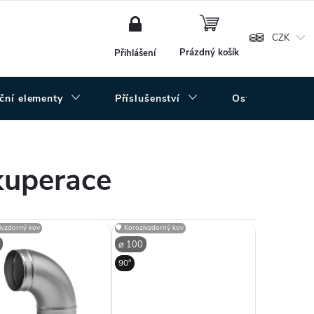
NÁKUPNÍ
KOŠÍK
CZK
Prázdný košík
Přihlášení
uční elementy
Příslušenství
Ostatní
kuperace
zivzdorný kov
🛡️ Korozivzdorný kov
⌀ 100
90°