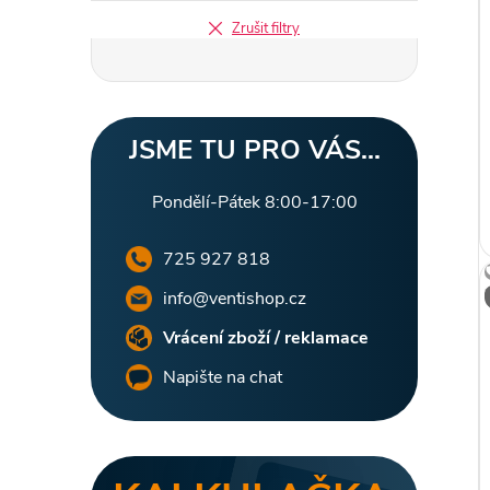
l
Zrušit filtry
JSME TU PRO VÁS...
Pondělí-Pátek 8:00-17:00
725 927 818
info@ventishop.cz
Vrácení zboží / reklamace
Napište na chat