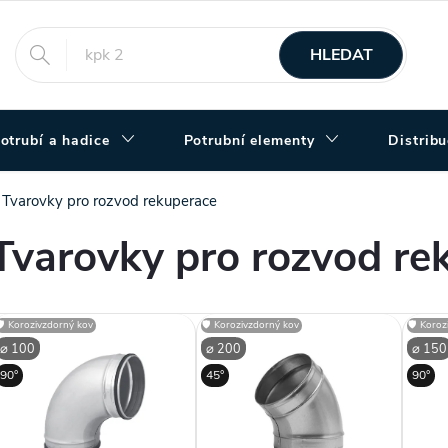
HLEDAT
otrubí a hadice
Potrubní elementy
Distrib
Tvarovky pro rozvod rekuperace
Tvarovky pro rozvod re
V
🛡️ Korozivzdorný kov
🛡️ Korozivzdorný kov
🛡️ Koro
⌀ 100
⌀ 200
⌀ 150
ý
90°
45°
90°
p