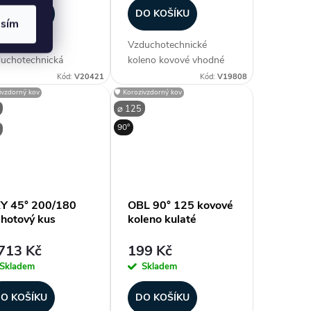
O KOŠÍKU
DO KOŠÍKU
asím
hotový kus,
Vzduchotechnické
uchotechnická
koleno kovové vhodné
dvojka - ⌀ 160 / ⌀
ke spiro potrubí, obvykle
Kód:
V20421
Kód:
V19808
 mm (průměr),
do rozměru 200
zivzdorný kov
🛡️ Korozivzdorný kov
eriál pozink. ocel, bez
provedení lisované, vyšší
⌀ 125
nění, úhel rozpětí 45°,
průměry segmentové.
90°
ší rozpětí nohavic,
Vyrobeno z
lotní odolnost -30 °C
pozinkovaného plechu.
.
Provedení Safe s...
Y 45° 200/180
OBL 90° 125 kovové
lhotový kus
koleno kulaté
713 Kč
199 Kč
Skladem
Skladem
O KOŠÍKU
DO KOŠÍKU