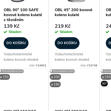
OBL 90° 100 SAFE
OBL 45° 200 kovové
OB
kovové koleno kulaté
koleno kulaté
ko
s
s těsněním
139 Kč
219 Kč
24
p
Skladem
Skladem
r
DO KOŠÍKU
DO KOŠÍKU
D
Vzduchotechnické
Vzduchotechnické
Vzd
o
koleno kovové vhodné
koleno kovové vhodné
kol
ke spiro potrubí, obvykle
ke spiro potrubí, obvykle
ke 
Kód:
V19802
Kód:
V19748
d
do rozměru 200
do rozměru 200
do 
🛡️ Korozivzdorný kov
🛡️ Korozivzdorný kov
🛡️ Koro
provedení lisované, vyšší
provedení lisované, vyšší
pro
⌀ 150
⌀ 200
⌀ 150
u
průměry segmentové.
průměry segmentové.
prů
90°
⌀ 160
Vyrobeno z
Vyrobeno z
Vy
k
pozinkovaného plechu.
pozinkovaného plechu.
poz
Provedení Safe s...
Průměr (mm) ⌀ 80...
Prů
t