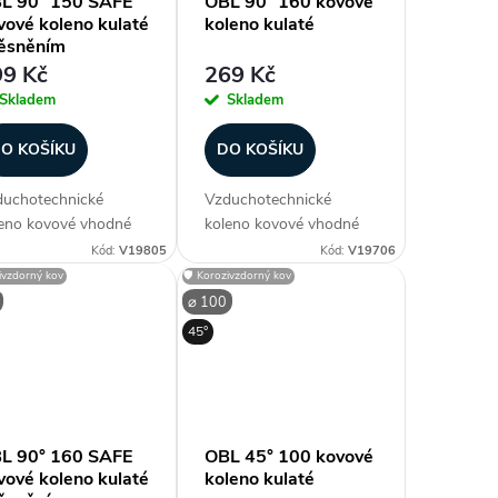
L 90° 150 SAFE
OBL 90° 160 kovové
vové koleno kulaté
koleno kulaté
těsněním
9 Kč
269 Kč
Skladem
Skladem
O KOŠÍKU
DO KOŠÍKU
uchotechnické
Vzduchotechnické
eno kovové vhodné
koleno kovové vhodné
spiro potrubí, obvykle
ke spiro potrubí, obvykle
Kód:
V19805
Kód:
V19706
rozměru 200
do rozměru 200
zivzdorný kov
🛡️ Korozivzdorný kov
vedení lisované, vyšší
provedení lisované, vyšší
⌀ 100
měry segmentové.
průměry segmentové.
45°
robeno z
Vyrobeno z
inkovaného plechu.
pozinkovaného plechu.
vedení Safe s...
Průměr (mm) ⌀ 80...
L 90° 160 SAFE
OBL 45° 100 kovové
vové koleno kulaté
koleno kulaté