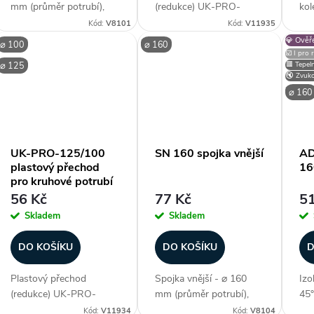
mm (průměr potrubí),
(redukce) UK-PRO-
kol
materiál pozink. ocel, ke
150/125 pro
ke 
Kód:
V8101
Kód:
V11935
spojování tvarovek
vzduchotechnické
do 
💎 Ověř
⌀ 100
⌀ 160
(odboček, kolen,
potrubí. Slouží
pro
☑️ I pro
⌀ 125
🟥 Tepel
kalhotových kusů), nad ⌀
pro napojení potrubí o
prů
🔇 Zvuko
1000 mm lze zhotovit na
průměru 150 mm s
Vy
⌀ 160
objednávku, rozměry
potrubím o průměru 125
poz
95...
mm. Instalace je snadná
Pro
a...
UK-PRO-125/100
SN 160 spojka vnější
AD
plastový přechod
16
pro kruhové potrubí
56 Kč
77 Kč
51
Skladem
Skladem
DO KOŠÍKU
DO KOŠÍKU
D
Plastový přechod
Spojka vnější - ⌀ 160
Izo
(redukce) UK-PRO-
mm (průměr potrubí),
45°
125/100 pro
materiál pozink. ocel, ke
Izo
Kód:
V11934
Kód:
V8104